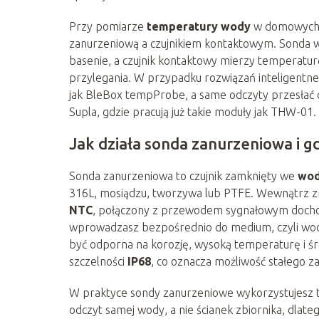
Przy pomiarze
temperatury wody
w domowych i
zanurzeniową a czujnikiem kontaktowym. Sonda w
basenie, a czujnik kontaktowy mierzy temperaturę 
przylegania. W przypadku rozwiązań inteligent
jak BleBox tempProbe, a same odczyty przesłać 
Supla, gdzie pracują już takie moduły jak THW-01.
Jak działa sonda zanurzeniowa i gd
Sonda zanurzeniowa to czujnik zamknięty we
wod
316L, mosiądzu, tworzywa lub PTFE. Wewnątrz z
NTC
, połączony z przewodem sygnałowym dochod
wprowadzasz bezpośrednio do medium, czyli wody
być odporna na korozję, wysoką temperaturę i ś
szczelności
IP68
, co oznacza możliwość stałego z
W praktyce sondy zanurzeniowe wykorzystujesz t
odczyt samej wody, a nie ścianek zbiornika, dlate