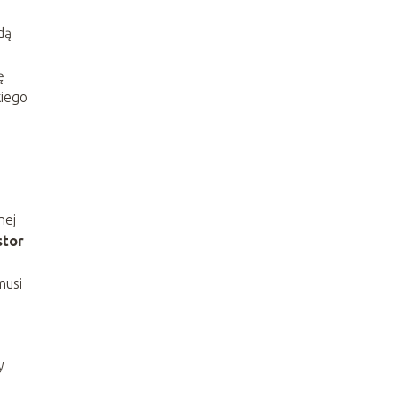
dą
ę
iego
nej
stor
musi
y