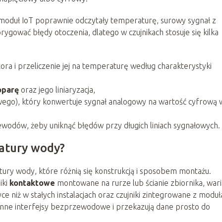
moduł IoT poprawnie odczytały temperaturę, surowy sygnał z
gować błędy otoczenia, dlatego w czujnikach stosuje się kilka
ra i przeliczenie jej na temperaturę według charakterystyki
oparę
oraz jego liniaryzacja,
go), który konwertuje sygnał analogowy na wartość cyfrową 
ewodów, żeby uniknąć błędów przy długich liniach sygnałowych.
ratury wody?
tury wody, które różnią się konstrukcją i sposobem montażu.
niki
kontaktowe
montowane na rurze lub ścianie zbiornika, war
e niż w stałych instalacjach oraz czujniki zintegrowane z modu
inne interfejsy bezprzewodowe i przekazują dane prosto do