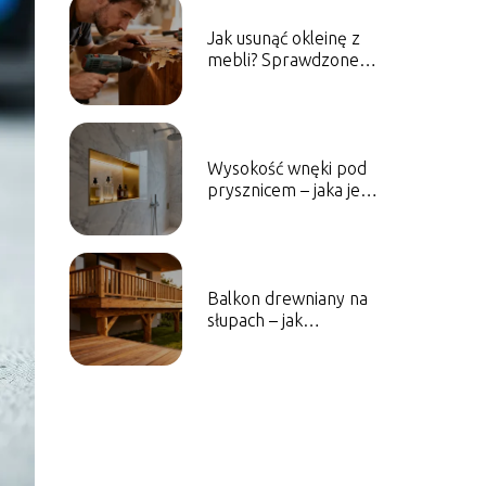
Jak usunąć okleinę z
mebli? Sprawdzone
sposoby i porady
Wysokość wnęki pod
prysznicem – jaka jest
optymalna?
Balkon drewniany na
słupach – jak
zaprojektować i
wykonać?