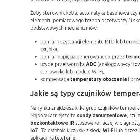
Żeby sterownik kotła, automatyka basenowa czy 
elementu pomiarowego trzeba przetworzyć i skory
podstawowych mechanizmów:
pomiar rezystancji elementu RTD lub termisto
czujnika,
pomiar napięcia generowanego przez
term
użycie przetwornika
ADC
(analogowo–cyfrowe
sterowniku lub module Wi‑Fi,
kompensacja
temperatury otoczenia
i prz
Jakie są typy czujników tempe
Na rynku znajdziesz kilka grup czujników tempera
Najpopularniejsze to
sondy zanurzeniowe
, czuj
bezkontaktowe IR
stosowane raczej w diagnostyc
IoT
. Te ostatnie łączą się z siecią
Wi‑Fi
lub przez 
aplikacji na telefonie.