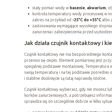
stały pomiar wody w
basenie
,
akwarium
, o
kontrola temperatury wody procesowej w inst
zakres na przykład od
-25°C do +55°C
albo 
zastosowania wymagające wysokiego stopnia
zanurzenia i zabezpieczenia przed uszkodze
Jak działa czujnik kontaktowy i ki
Czujnik kontaktowy nie ma bezpośredniego kontakt
przenosi się ciepło. Element pomiarowy jest przyk
specjalnej podstawie montażowej. Temperatura wo
swoją temperaturę i na tej podstawie pośrednio
i stabilne dociśnięcie są tutaj naprawdę istotne.
Czujnik kontaktowy wybierasz, gdy nie możesz lub
korków zanurzeniowych, a potrzebujesz informacj
sprawdza się on szczególnie dobrze w kilku sytuac