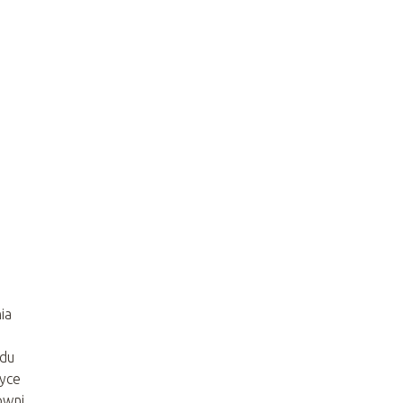
ia
ądu
tyce
owni,