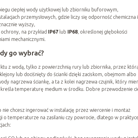
biegu ciepłej wody użytkowej lub zbiorniku buforowym,
alacjach przemysłowych, gdzie liczy się odporność chemiczna i
znacznie wyższy,
 ochrony, na przykład
IP67
lub
IP68
, określonej głębokości
niami mechanicznymi.
edy go wybrać?
u z wodą, tylko z powierzchnią rury lub zbiornika, przez któr
lejony lub dociśnięty do ścianki dzięki zaciskom, obejmom albo
dy nagrzewa ściankę, a ta z kolei nagrzewa czujnik, który mie
 określa temperaturę medium w środku. Dobre przewodzenie ci
 nie chcesz ingerować w instalację przez wiercenie i montaż
i o temperaturze na zasilaniu czy powrocie, dlatego w praktyc
jach: