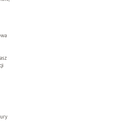
owa
asz
ji
tury