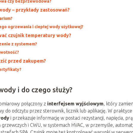
odowa czy bezprzewodowa?
 wody – przykłady zastosowań?
arium?
lnego ogrzewania i ciepłej wody użytkowej?
wać czujnik temperatury wody?
czenie z systemem?
żywotność?
dzić przed zakupem?
ertyfikaty?
wody i do czego służy?
pomiarowy połączony z
interfejsem wyjściowym
, który zamien
 do odczytu przez sterownik, licznik lub aplikację. W praktyce
wody
i przekazuje informację w postaci rezystancji, napięcia, pr
ch grzewczych i CWU, w systemach HVAC, w przemyśle, automa
strefach SPA. Czujnik może też kontrolować warunki w serwer