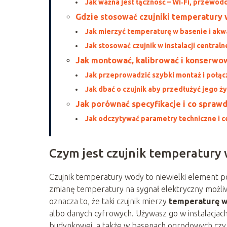
Jak ważna jest łączność – Wi‑Fi, przew
Gdzie stosować czujniki temperatury
Jak mierzyć temperaturę w basenie i akw
Jak stosować czujnik w instalacji centra
Jak montować, kalibrować i konserwo
Jak przeprowadzić szybki montaż i połą
Jak dbać o czujnik aby przedłużyć jego 
Jak porównać specyfikacje i co spraw
Jak odczytywać parametry techniczne i c
Czym jest czujnik temperatury 
Czujnik temperatury wody to niewielki element 
zmianę temperatury na sygnał elektryczny możliwy
oznacza to, że taki czujnik mierzy
temperaturę 
albo danych cyfrowych. Używasz go w instalacja
budynkowej, a także w basenach ogrodowych czy 