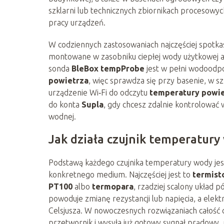
szklarni lub technicznych zbiornikach procesowy
pracy urządzeń.
W codziennych zastosowaniach najczęściej spotka
montowane w zasobniku ciepłej wody użytkowej 
sonda
BleBox tempProbe
jest w pełni wodoodp
powietrza
, więc sprawdza się przy basenie, w szk
urządzenie Wi‑Fi do odczytu
temperatury powie
do konta
Supla
, gdy chcesz zdalnie kontrolować 
wodnej.
Jak działa czujnik temperatury
Podstawą każdego czujnika temperatury wody je
konkretnego medium. Najczęściej jest to
termist
PT100
albo
termopara
, rzadziej scalony ukła
powoduje zmianę rezystancji lub napięcia, a elekt
Celsjusza. W nowoczesnych rozwiązaniach całość 
przetwornik i wysyła już gotowy sygnał prądowy,