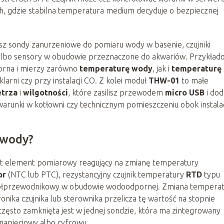
ch, gdzie stabilna temperatura medium decyduje o bezpiecznej
sz sondy zanurzeniowe do pomiaru wody w basenie, czujniki
albo sensory w obudowie przeznaczone do akwariów. Przykład
orna i mierzy zarówno
temperaturę wody
, jak i
temperaturę
larni czy przy instalacji CO. Z kolei moduł
THW-01
to małe
trza
i
wilgotności
, które zasilisz przewodem
micro USB
i dod
warunki w kotłowni czy technicznym pomieszczeniu obok instalac
 wody?
st element pomiarowy reagujący na zmianę temperatury
or
(NTC lub PTC), rezystancyjny czujnik temperatury
RTD
typu
d półprzewodnikowy w obudowie wodoodpornej. Zmiana tempera
ronika czujnika lub sterownika przelicza tę wartość na stopnie
często zamknięta jest w jednej sondzie, która ma zintegrowany
 napięciowy albo cyfrowy.