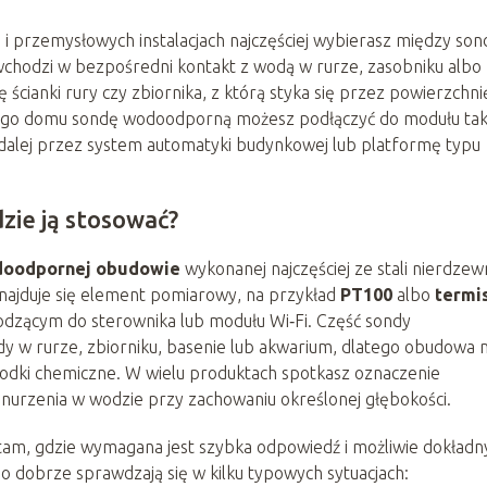
 przemysłowych instalacjach najczęściej wybierasz między son
chodzi w bezpośredni kontakt z wodą w rurze, zasobniku albo
ścianki rury czy zbiornika, z którą styka się przez powierzchni
nego domu sondę wodoodporną możesz podłączyć do modułu tak
dalej przez system automatyki budynkowej lub platformę typu
zie ją stosować?
oodpornej obudowie
wykonanej najczęściej ze stali nierdzew
najduje się element pomiarowy, na przykład
PT100
albo
termi
zącym do sterownika lub modułu Wi‑Fi. Część sondy
 w rurze, zbiorniku, basenie lub akwarium, dlatego obudowa 
rodki chemiczne. W wielu produktach spotkasz oznaczenie
anurzenia w wodzie przy zachowaniu określonej głębokości.
am, gdzie wymagana jest szybka odpowiedź i możliwie dokładn
go dobrze sprawdzają się w kilku typowych sytuacjach: