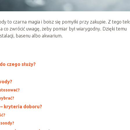
y to czarna magia i boisz się pomyłki przy zakupie. Z tego tek
py i na co zwrócić uwagę, żeby pomiar był wiarygodny. Dzięki temu
stalacji, basenu albo akwarium.
 do czego służy?
 wody?
 stosować?
 wybrać?
– kryteria doboru?
ść?
 sondy?