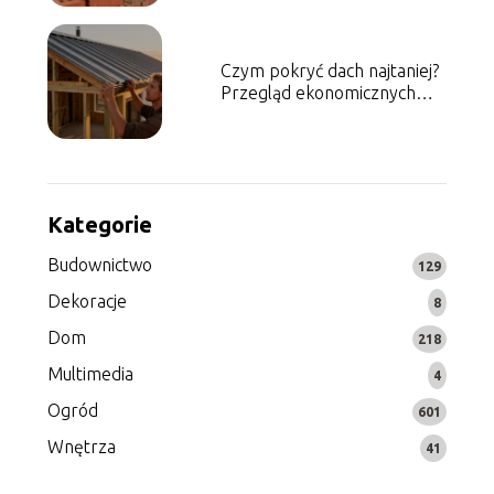
Czym pokryć dach najtaniej?
Przegląd ekonomicznych
rozwiązań
Kategorie
Budownictwo
129
Dekoracje
8
Dom
218
Multimedia
4
Ogród
601
Wnętrza
41