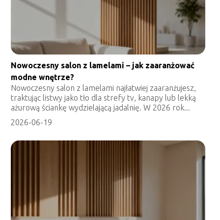
Nowoczesny salon z lamelami – jak zaaranżować
modne wnętrze?
Nowoczesny salon z lamelami najłatwiej zaaranżujesz,
traktując listwy jako tło dla strefy tv, kanapy lub lekką
ażurową ściankę wydzielającą jadalnię. W 2026 rok...
2026-06-19