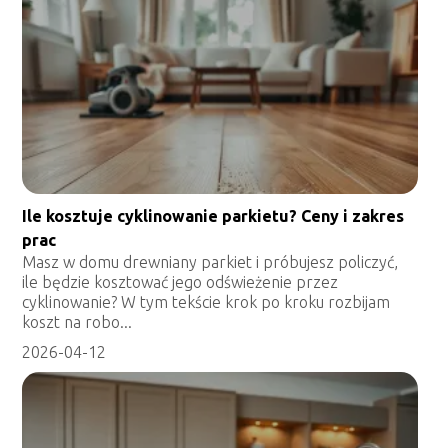
Ile kosztuje cyklinowanie parkietu? Ceny i zakres
prac
Masz w domu drewniany parkiet i próbujesz policzyć,
ile będzie kosztować jego odświeżenie przez
cyklinowanie? W tym tekście krok po kroku rozbijam
koszt na robo...
2026-04-12