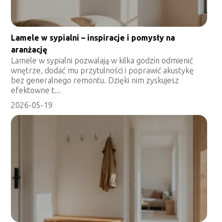
Lamele w sypialni – inspiracje i pomysły na
aranżację
Lamele w sypialni pozwalają w kilka godzin odmienić
wnętrze, dodać mu przytulności i poprawić akustykę
bez generalnego remontu. Dzięki nim zyskujesz
efektowne t...
2026-05-19