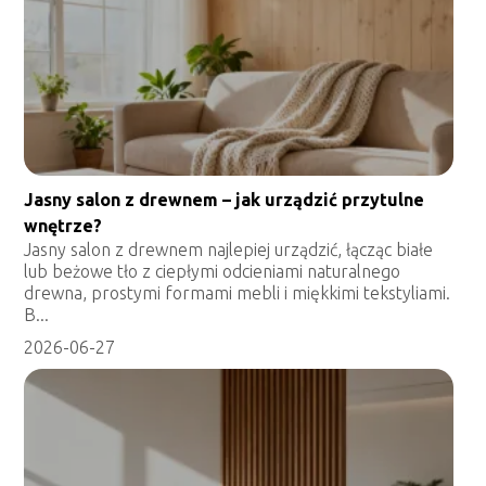
Jasny salon z drewnem – jak urządzić przytulne
wnętrze?
Jasny salon z drewnem najlepiej urządzić, łącząc białe
lub beżowe tło z ciepłymi odcieniami naturalnego
drewna, prostymi formami mebli i miękkimi tekstyliami.
B...
2026-06-27