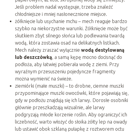
Jeśli problem nadal występuje, trzeba znaleźć
chłodniejsze i mniej nasłonecznione miejsce.
żółknięcie lub usychanie mchu – mech reaguje bardzo
szybko na niekorzystne warunki. Żółknięcie może być
skutkiem zbyt silnego słońca lub podlewania twardą
wodą, która zostawia osad na delikatnych listkach.
Mech należy zraszać wyłącznie
wodą destylowaną
lub deszczówką
, a samą kępę mocno docisnąć do
podłoża, aby łatwiej pobierała wodę z ziemi. Przy
wyraźnym przesuszeniu pojedyncze fragmenty
można wymienić na świeże.
ziemiórki (małe muszki) – to drobne, ciemne muszki
przypominające muszki owocówki, które pojawiają się,
gdy w podłożu znajdują się ich larwy. Dorosłe osobniki
głównie przeszkadzają wizualnie, ale larwy
podgryzają młode korzenie roślin. Aby ograniczyć ich
liczebność, warto włożyć do słoika żółty lep na owady
lub ustawić obok szklaną pułapkę z roztworem octu