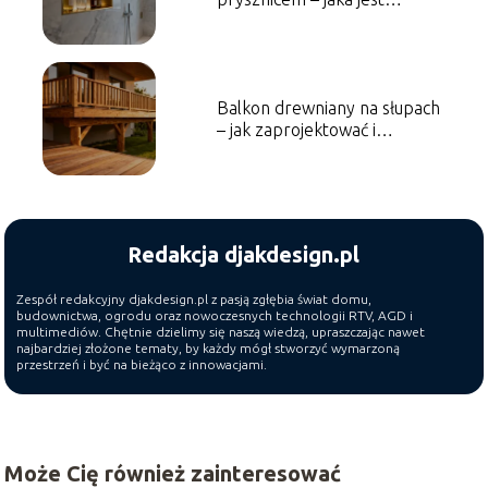
optymalna?
Balkon drewniany na słupach
– jak zaprojektować i
wykonać?
Redakcja djakdesign.pl
Zespół redakcyjny djakdesign.pl z pasją zgłębia świat domu,
budownictwa, ogrodu oraz nowoczesnych technologii RTV, AGD i
multimediów. Chętnie dzielimy się naszą wiedzą, upraszczając nawet
najbardziej złożone tematy, by każdy mógł stworzyć wymarzoną
przestrzeń i być na bieżąco z innowacjami.
Może Cię również zainteresować