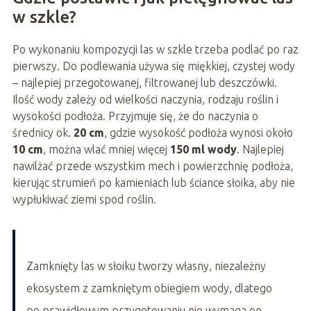
w szkle?
Po wykonaniu kompozycji las w szkle trzeba podlać po raz
pierwszy. Do podlewania używa się miękkiej, czystej wody
– najlepiej przegotowanej, filtrowanej lub deszczówki.
Ilość wody zależy od wielkości naczynia, rodzaju roślin i
wysokości podłoża. Przyjmuje się, że do naczynia o
średnicy ok.
20 cm
, gdzie wysokość podłoża wynosi około
10 cm
, można wlać mniej więcej
150 ml wody
. Najlepiej
nawilżać przede wszystkim mech i powierzchnię podłoża,
kierując strumień po kamieniach lub ściance słoika, aby nie
wypłukiwać ziemi spod roślin.
Zamknięty las w słoiku tworzy własny, niezależny
ekosystem z zamkniętym obiegiem wody, dlatego
po prawidłowym przygotowaniu nie wymaga on