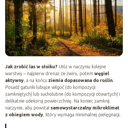
Jak zrobić las w słoiku?
Ułóż w naczyniu kolejne
warstwy – najpierw drenaż ze żwiru, potem
węgiel
aktywny
, a na końcu
ziemia dopasowana do roślin
.
Posadź gatunki lubiące wilgoć (do kompozycji
zamkniętych) lub sucholubne (do kompozycji otwartych) i
delikatnie udekoruj powierzchnię. Na koniec zamknij
naczynie, aby powstał
samowystarczalny mikroklimat
z obiegiem wody
, który wymaga minimalnej pielęgnacji.