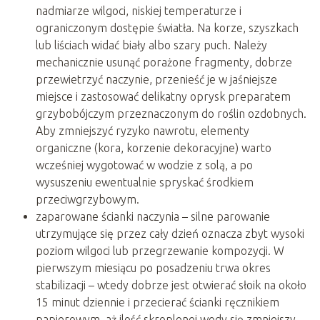
nadmiarze wilgoci, niskiej temperaturze i
ograniczonym dostępie światła. Na korze, szyszkach
lub liściach widać biały albo szary puch. Należy
mechanicznie usunąć porażone fragmenty, dobrze
przewietrzyć naczynie, przenieść je w jaśniejsze
miejsce i zastosować delikatny oprysk preparatem
grzybobójczym przeznaczonym do roślin ozdobnych.
Aby zmniejszyć ryzyko nawrotu, elementy
organiczne (kora, korzenie dekoracyjne) warto
wcześniej wygotować w wodzie z solą, a po
wysuszeniu ewentualnie spryskać środkiem
przeciwgrzybowym.
zaparowane ścianki naczynia – silne parowanie
utrzymujące się przez cały dzień oznacza zbyt wysoki
poziom wilgoci lub przegrzewanie kompozycji. W
pierwszym miesiącu po posadzeniu trwa okres
stabilizacji – wtedy dobrze jest otwierać słoik na około
15 minut dziennie i przecierać ścianki ręcznikiem
papierowym, aż ilość skroplonej wody się zmniejszy.