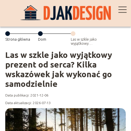
Strona główna
Dom
Las w szkle jako
wyjątkowy
prezent od
serca? Kilka
Las w szkle jako wyjątkowy
wskazówek jak
wykonać go
prezent od serca? Kilka
samodzielnie
wskazówek jak wykonać go
samodzielnie
Data publikacji: 2021-12-06
Data aktualizacji: 2026-07-13