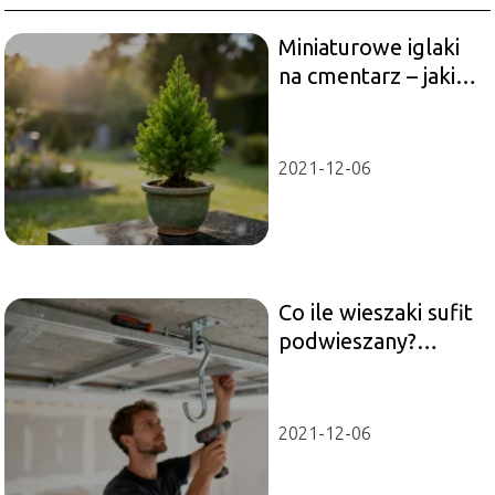
Miniaturowe iglaki
na cmentarz – jakie
odmiany wybrać?
2021-12-06
Co ile wieszaki sufit
podwieszany?
Rozstaw i montaż
krok po kroku
2021-12-06