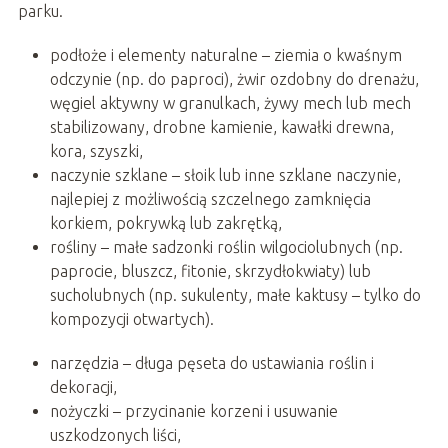
parku.
podłoże i elementy naturalne – ziemia o kwaśnym
odczynie (np. do paproci), żwir ozdobny do drenażu,
węgiel aktywny w granulkach, żywy mech lub mech
stabilizowany, drobne kamienie, kawałki drewna,
kora, szyszki,
naczynie szklane – słoik lub inne szklane naczynie,
najlepiej z możliwością szczelnego zamknięcia
korkiem, pokrywką lub zakrętką,
rośliny – małe sadzonki roślin wilgociolubnych (np.
paprocie, bluszcz, fitonie, skrzydłokwiaty) lub
sucholubnych (np. sukulenty, małe kaktusy – tylko do
kompozycji otwartych).
narzędzia – długa pęseta do ustawiania roślin i
dekoracji,
nożyczki – przycinanie korzeni i usuwanie
uszkodzonych liści,