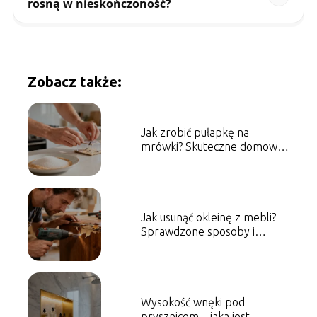
rosną w nieskończoność?
Zobacz także:
Jak zrobić pułapkę na
mrówki? Skuteczne domowe
sposoby
Jak usunąć okleinę z mebli?
Sprawdzone sposoby i
porady
Wysokość wnęki pod
prysznicem – jaka jest