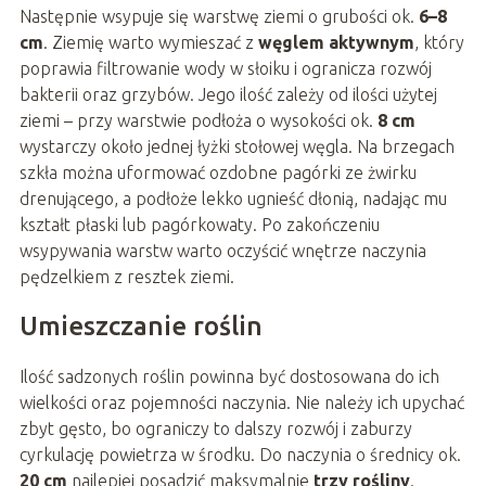
Następnie wsypuje się warstwę ziemi o grubości ok.
6–8
cm
. Ziemię warto wymieszać z
węglem aktywnym
, który
poprawia filtrowanie wody w słoiku i ogranicza rozwój
bakterii oraz grzybów. Jego ilość zależy od ilości użytej
ziemi – przy warstwie podłoża o wysokości ok.
8 cm
wystarczy około jednej łyżki stołowej węgla. Na brzegach
szkła można uformować ozdobne pagórki ze żwirku
drenującego, a podłoże lekko ugnieść dłonią, nadając mu
kształt płaski lub pagórkowaty. Po zakończeniu
wsypywania warstw warto oczyścić wnętrze naczynia
pędzelkiem z resztek ziemi.
Umieszczanie roślin
Ilość sadzonych roślin powinna być dostosowana do ich
wielkości oraz pojemności naczynia. Nie należy ich upychać
zbyt gęsto, bo ograniczy to dalszy rozwój i zaburzy
cyrkulację powietrza w środku. Do naczynia o średnicy ok.
20 cm
najlepiej posadzić maksymalnie
trzy rośliny
.