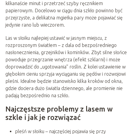
kilkanaście minut i przetrzeć szyby ręcznikiem
papierowym. Docelowo w ciągu dnia szkło powinno być
przejrzyste, a delikatna mgiełka pary może pojawiać się
jedynie rano lub wieczorem.
Las w słoiku najlepiej ustawić w jasnym miejscu, z
rozproszonym światłem – z dala od bezpośredniego
nasłonecznienia, grzejników i kominków. Zbyt silne słońce
powoduje przegrzanie wnętrza (efekt szklarni) i może
doprowadzić do „ugotowania” roślin. Z kolei ustawienie w
głębokim cieniu sprzyja wyciąganiu się pędów i rozwojowi
pleśni. Idealne będzie stanowisko kilka kroków od okna,
gdzie dociera dużo światła dziennego, ale promienie nie
padają bezpośrednio na szkło.
Najczęstsze problemy z lasem w
szkle i jak je rozwiązać
pleśń w słoiku – najczęściej pojawia się przy