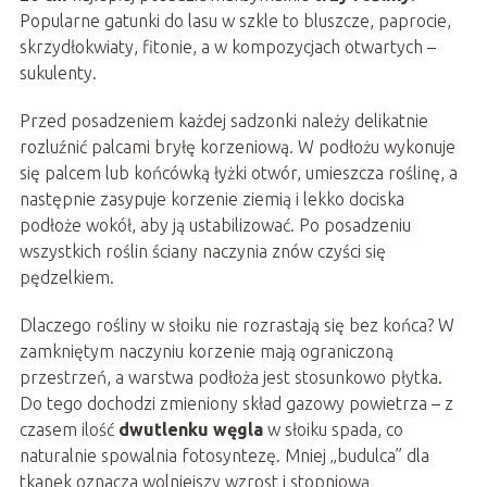
Popularne gatunki do lasu w szkle to bluszcze, paprocie,
skrzydłokwiaty, fitonie, a w kompozycjach otwartych –
sukulenty.
Przed posadzeniem każdej sadzonki należy delikatnie
rozluźnić palcami bryłę korzeniową. W podłożu wykonuje
się palcem lub końcówką łyżki otwór, umieszcza roślinę, a
następnie zasypuje korzenie ziemią i lekko dociska
podłoże wokół, aby ją ustabilizować. Po posadzeniu
wszystkich roślin ściany naczynia znów czyści się
pędzelkiem.
Dlaczego rośliny w słoiku nie rozrastają się bez końca? W
zamkniętym naczyniu korzenie mają ograniczoną
przestrzeń, a warstwa podłoża jest stosunkowo płytka.
Do tego dochodzi zmieniony skład gazowy powietrza – z
czasem ilość
dwutlenku węgla
w słoiku spada, co
naturalnie spowalnia fotosyntezę. Mniej „budulca” dla
tkanek oznacza wolniejszy wzrost i stopniową