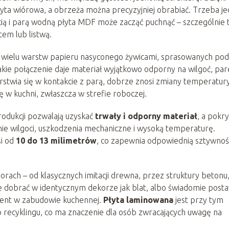
 płyta wiórowa, a obrzeża można precyzyjniej obrabiać. Trzeba j
gocią i parą wodną płyta MDF może zacząć puchnąć – szczególnie 
tem lub listwą.
 wielu warstw papieru nasyconego żywicami, sprasowanych pod
akie połączenie daje materiał wyjątkowo odporny na wilgoć, par
stwia się w kontakcie z parą, dobrze znosi zmiany temperatury
ę w kuchni, zwłaszcza w strefie roboczej.
rodukcji pozwalają uzyskać
trwały i odporny materiał
, a pokry
nie wilgoci, uszkodzenia mechaniczne i wysoką temperaturę.
si od
10 do 13 milimetrów
, co zapewnia odpowiednią sztywnoś
orach – od klasycznych imitacji drewna, przez struktury betonu
dobrać w identycznym dekorze jak blat, albo świadomie posta
kcent w zabudowie kuchennej.
Płyta laminowana
jest przy tym
o recyklingu, co ma znaczenie dla osób zwracających uwagę na