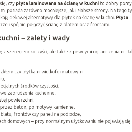
się, czy
płyta laminowana na ścianę w kuchni
to dobry pomys
i posiada zarówno mocniejsze, jak i słabsze strony. Na tego t
kają ciekawej alternatywy dla płytek na ścianę w kuchni.
Płyta
e i spójnie połączyć ścianę z blatem oraz frontami.
uchni – zalety i wady
ę z szeregiem korzyści, ale także z pewnymi ograniczeniami. Ja
szkłem czy płytkami wielkoformatowymi,
iu,
pecjalnych środków czystości,
owe zabrudzenia kuchenne,
atej powierzchni,
, przez beton, po motywy kamienne,
blatu, frontów czy paneli na podłodze,
ch domowych – przy normalnym użytkowaniu nie pojawiają się