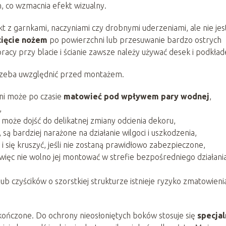
n, co wzmacnia efekt wizualny.
t z garnkami, naczyniami czy drobnymi uderzeniami, ale nie jes
cięcie nożem
po powierzchni lub przesuwanie bardzo ostrych
cy przy blacie i ścianie zawsze należy używać desek i podkład
 trzeba uwzględnić przed montażem.
ni może po czasie
matowieć pod wpływem pary wodnej
,
,
może dojść do delikatnej zmiany odcienia dekoru,
 są bardziej narażone na działanie wilgoci i uszkodzenia,
 się kruszyć, jeśli nie zostaną prawidłowo zabezpieczone,
więc nie wolno jej montować w strefie bezpośredniego działani
czyścików o szorstkiej strukturze istnieje ryzyko zmatowieni
kończone. Do ochrony nieosłoniętych boków stosuje się
specja