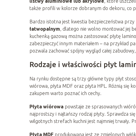
listwy aluminiowe lub akrylowe
, które uszczel
także profili w kolorze dobranym do dekoru, co p
Bardzo istotna jest kwestia bezpieczeństwa prz
łatwopalnym
, dlatego nie wolno montować jej 
kuchenką gazową można zastosować płytę laminow
zabezpieczyć innym materiałem – na przykład pan
pozwala zachować spójny wygląd całej zabudowy,
Rodzaje i właściwości płyt lam
Na rynku dostępne są trzy główne typy płyt sto
wiórowa, płyta MDF oraz płyta HPL. Różnią się ko
zakupem warto poznać ich cechy.
Płyta wiórowa
powstaje ze sprasowanych wióró
najprostszy i najtańszy rodzaj płyty. Sprawdza si
wilgotnych strefach kuchni jest najmniej trwały. 
Płyta MDF
produkowana jest ze zmielonych włókie