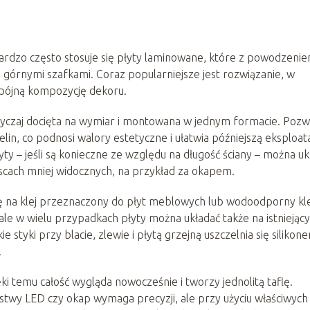
rdzo często stosuje się płyty laminowane, które z powodzeni
 górnymi szafkami. Coraz popularniejsze jest rozwiązanie, w
 spójną kompozycję dekoru.
yczaj docięta na wymiar i montowana w jednym formacie. Pozw
lin, co podnosi walory estetyczne i ułatwia późniejszą eksploata
y – jeśli są konieczne ze względu na długość ściany – można uk
scach mniej widocznych, na przykład za okapem.
ię na klej przeznaczony do płyt meblowych lub wodoodporny kle
ale w wielu przypadkach płyty można układać także na istniejąc
 styki przy blacie, zlewie i płytą grzejną uszczelnia się silikon
.
ki temu całość wygląda nowocześnie i tworzy jednolitą taflę.
stwy LED czy okap wymaga precyzji, ale przy użyciu właściwych