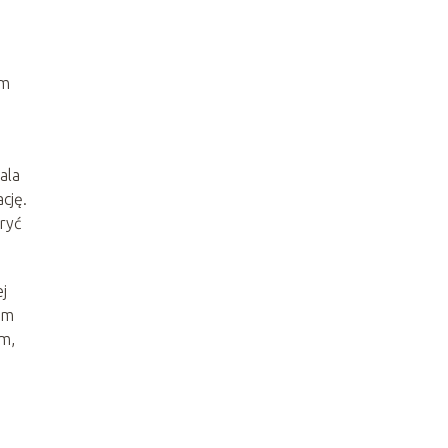
em
ala
cję.
ryć
j
ym
em,