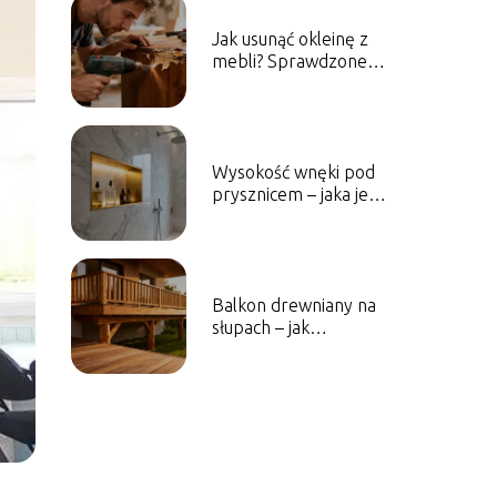
Jak usunąć okleinę z
mebli? Sprawdzone
sposoby i porady
Wysokość wnęki pod
prysznicem – jaka jest
optymalna?
Balkon drewniany na
słupach – jak
zaprojektować i
wykonać?