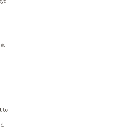
żyć
nie
t to
ć.