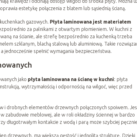
niają krawędź i odcinają dostęp wilgoci do środka płyty. Można u
oprawia estetykę połączenia z blatem lub sąsiednią ścianą.
y kuchenkach gazowych.
Płyta laminowana jest materiałem
bezpośrednio za palnikami z otwartym płomieniem. W kuchni z
aną na ścianie, ale strefę bezpośrednio za kuchenką trzeba
elem szklanym, blachą stalową lub aluminiową. Takie rozwiąza
 a jednocześnie spełnić wymagania bezpieczeństwa.
inowanych
sowanych jako
płyta laminowana na ścianę w kuchni
: płyta
nstrukcją, wytrzymałością i odpornością na wilgoć, więc przed
w i drobnych elementów drzewnych połączonych spoiwem. Jes
ę w zabudowie meblowej, ale w roli okładziny ściennej w bardzo
Przy długotrwałym kontakcie z wodą i parą może szybciej pęcznie
n drzewnych, ma większą gęstość i jednolitą strukturę. Dzięki