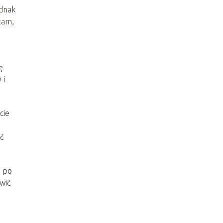
ednak
tam,
ę
 i
cie
ć
, po
wić