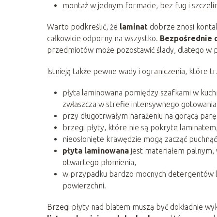
montaż w jednym formacie, bez fug i szczeli
Warto podkreślić, że
laminat
dobrze znosi kontak
całkowicie odporny na wszystko.
Bezpośrednie 
przedmiotów może pozostawić ślady, dlatego w pra
Istnieją także pewne wady i ograniczenia, które
płyta laminowana pomiędzy szafkami w kuch
zwłaszcza w strefie intensywnego gotowania
przy długotrwałym narażeniu na gorącą parę 
brzegi płyty, które nie są pokryte laminatem,
nieosłonięte krawędzie mogą zacząć puchnąć i
płyta laminowana
jest materiałem palnym, 
otwartego płomienia,
w przypadku bardzo mocnych detergentów lub 
powierzchni.
Brzegi płyty nad blatem muszą być dokładnie wy