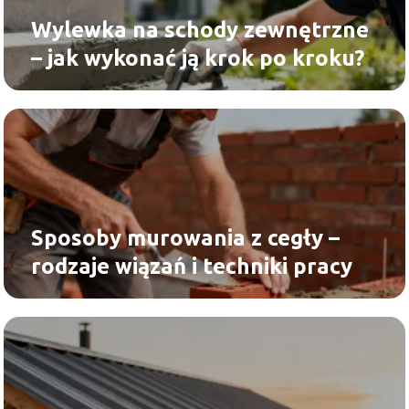
Wylewka na schody zewnętrzne
– jak wykonać ją krok po kroku?
Sposoby murowania z cegły –
rodzaje wiązań i techniki pracy