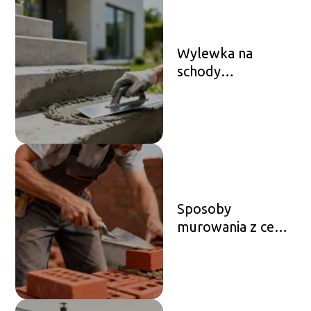
Wylewka na
schody
zewnętrzne – jak
wykonać ją krok
po kroku?
Sposoby
murowania z cegły
– rodzaje wiązań i
techniki pracy