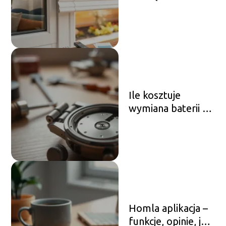
elektryczne?
Poradnik
zakupowy
Ile kosztuje
wymiana baterii w
zegarku? Koszty i
porady
Homla aplikacja –
funkcje, opinie, jak