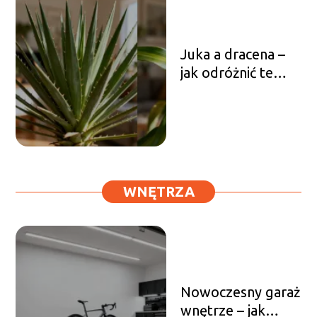
Juka a dracena –
jak odróżnić te
rośliny?
WNĘTRZA
Nowoczesny garaż
wnętrze – jak