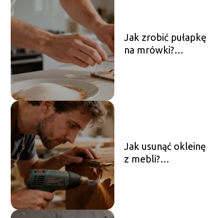
Jak zrobić pułapkę
na mrówki?
Skuteczne
domowe sposoby
Jak usunąć okleinę
z mebli?
Sprawdzone
sposoby i porady