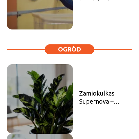
dlaczego warto
zdecydować się na
zakup?
OGRÓD
Zamiokulkas
Supernova –
uprawa,
pielęgnacja,
podlewanie