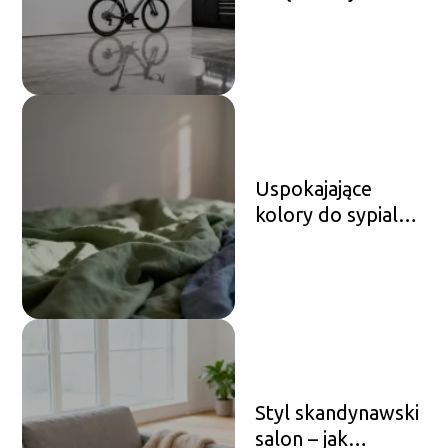
stylowo urządzić
przestrzeń?
Uspokajające
kolory do sypialni
– jakie wybrać?
Styl skandynawski
salon – jak