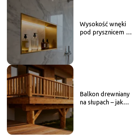
Wysokość wnęki
pod prysznicem –
jaka jest
optymalna?
Balkon drewniany
na słupach – jak
zaprojektować i
wykonać?