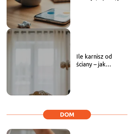
zacząć?
Ile karnisz od
ściany – jak
zamontować
prawidłowo?
DOM