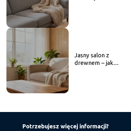
urządzić przytulne
wnętrze?
Jasny salon z
drewnem – jak
urządzić przytulne
wnętrze?
Potrzebujesz więcej informacji?