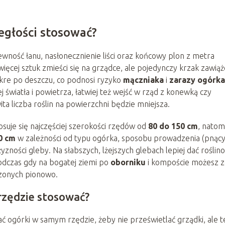
ległości stosować?
ść łanu, nasłonecznienie liści oraz końcowy plon z metra
ięcej sztuk zmieści się na grządce, ale pojedynczy krzak zawiąż
okre po deszczu, co podnosi ryzyko
mączniaka
i
zarazy ogórka
 światła i powietrza, łatwiej też wejść w rząd z konewką czy
ta liczba roślin na powierzchni będzie mniejsza.
suje się najczęściej szerokości rzędów od
80 do 150 cm
, natom
0 cm
w zależności od typu ogórka, sposobu prowadzenia (pnący
yzności gleby. Na słabszych, lżejszych glebach lepiej dać roślin
odczas gdy na bogatej ziemi po
oborniku
i kompoście możesz z
zonych pionowo.
rzędzie stosować?
iać ogórki w samym rzędzie, żeby nie prześwietlać grządki, ale t