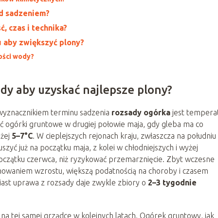
ed sadzeniem?
, czas i technika?
 aby zwiększyć plony?
lości wody?
ady aby uzyskać najlepsze plony?
wyznacznikiem terminu sadzenia
rozsady ogórka
jest tempera
ić ogórki gruntowe w drugiej połowie maja, gdy gleba ma co
iżej
5–7°C
. W cieplejszych rejonach kraju, zwłaszcza na południu
yć już na początku maja, z kolei w chłodniejszych i wyżej
początku czerwca, niż ryzykować przemarznięcie. Zbyt wczesne
mowaniem wzrostu, większą podatnością na choroby i czasem
iast uprawa z rozsady daje zwykle zbiory o
2–3 tygodnie
na tej samej grządce w kolejnych latach. Ogórek gruntowy, jak