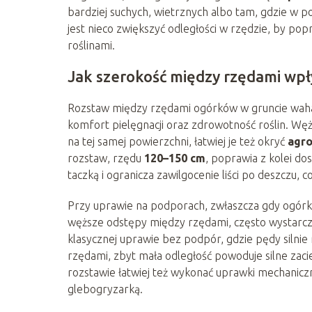
bardziej suchych, wietrznych albo tam, gdzie w p
jest nieco zwiększyć odległości w rzędzie, by popr
roślinami.
Jak szerokość między rzędami wp
Rozstaw między rzędami ogórków w gruncie waha
komfort pielęgnacji oraz zdrowotność roślin. Wę
na tej samej powierzchni, łatwiej je też okryć
agr
rozstaw, rzędu
120–150 cm
, poprawia z kolei d
taczką i ogranicza zawilgocenie liści po deszczu,
Przy uprawie na podporach, zwłaszcza gdy ogórk
węższe odstępy między rzędami, często wystarcza
klasycznej uprawie bez podpór, gdzie pędy silnie 
rzędami, zbyt mała odległość powoduje silne zac
rozstawie łatwiej też wykonać uprawki mechanicz
glebogryzarką.