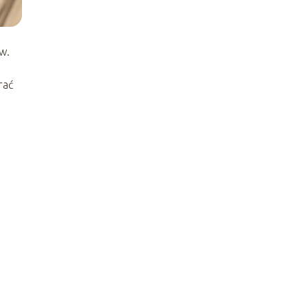
w.
rać