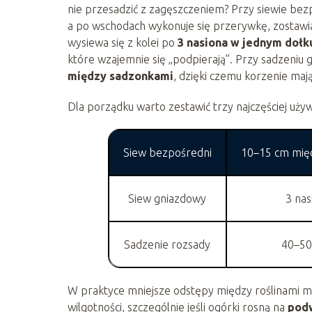
nie przesadzić z zagęszczeniem? Przy siewie bez
a po wschodach wykonuje się przerywkę, zostawiają
wysiewa się z kolei po
3 nasiona w jednym dołk
które wzajemnie się „podpierają”. Przy sadzeniu
między sadzonkami
, dzięki czemu korzenie mają
Dla porządku warto zestawić trzy najczęściej uży
Siew bezpośredni
10–15 cm międ
Siew gniazdowy
3 nas
Sadzenie rozsady
40–50
W praktyce mniejsze odstępy między roślinami mo
wilgotności, szczególnie jeśli ogórki rosną na
pod