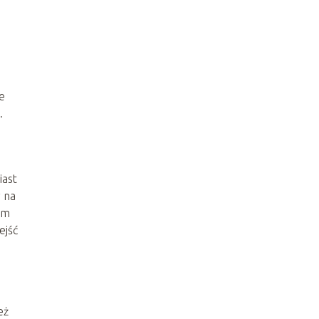
e
.
iast
 na
om
ejść
eż