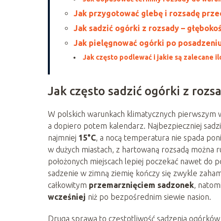
Jak przygotować glebę i rozsadę prz
Jak sadzić ogórki z rozsady – głębokość
Jak pielęgnować ogórki po posadzeniu
Jak często podlewać i jakie są zalecane i
Jak często sadzić ogórki z rozs
W polskich warunkach klimatycznych pierwszym 
a dopiero potem kalendarz. Najbezpieczniej sadz
najmniej
15°C
, a nocą temperatura nie spada pon
w dużych miastach, z hartowaną rozsadą można rusz
położonych miejscach lepiej poczekać nawet do 
sadzenie w zimną ziemię kończy się zwykle zaha
całkowitym
przemarznięciem sadzonek
, natom
wcześniej
niż po bezpośrednim siewie nasion.
Druga sprawa to częstotliwość sadzenia ogórków 