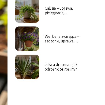
Callisia – uprawa,
pielęgnacja,
wymagania
Werbena zwisająca –
sadzonki, uprawa,
pielęgnacja
Juka a dracena – jak
odróżnić te rośliny?