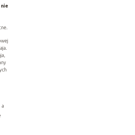
 nie
tne.
owej
aja.
ja,
any
zych
 a
e