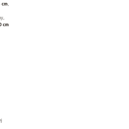
5 cm
,
ny,
0 cm
j