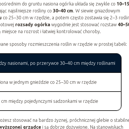
pośrednim do gruntu nasiona ogórka układa się zwykle co
10–1
c najsilniejsze rośliny co
30–40 cm
. W siewie gniazdowym
u
co 25–30 cm w rzędzie, a potem często zostawia się 2–3 rośli
 gotowej
rozsady ogórka
wygodnie jest stosować rozstaw
40–5
 miejsce na rozrost i łatwiej kontrolować choroby.
wane sposoby rozmieszczenia roślin w rzędzie w prostej tabeli:
zy nasionami, po przerywce 30–40 cm między roślinami
iona w jednym gnieździe co 25–30 cm w rzędzie
 cm między pojedynczymi sadzonkami w rzędzie
żesz stosować na bardzo żyznej, próchnicznej glebie o stabilne
wyższonej grządce
i są dobrze dożywione. Na stanowiskach