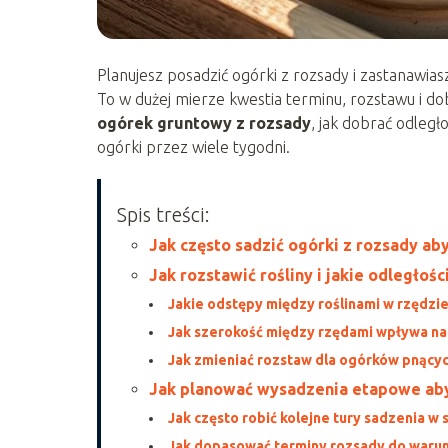
Planujesz posadzić ogórki z rozsady i zastanawiasz
To w dużej mierze kwestia terminu, rozstawu i dobre
ogórek gruntowy z rozsady
, jak dobrać odległ
ogórki przez wiele tygodni.
Spis treści:
Jak często sadzić ogórki z rozsady ab
Jak rozstawić rośliny i jakie odległoś
Jakie odstępy między roślinami w rzędzi
Jak szerokość między rzędami wpływa na
Jak zmieniać rozstaw dla ogórków pnącyc
Jak planować wysadzenia etapowe aby
Jak często robić kolejne tury sadzenia w
Jak dopasować terminy rozsady do waru