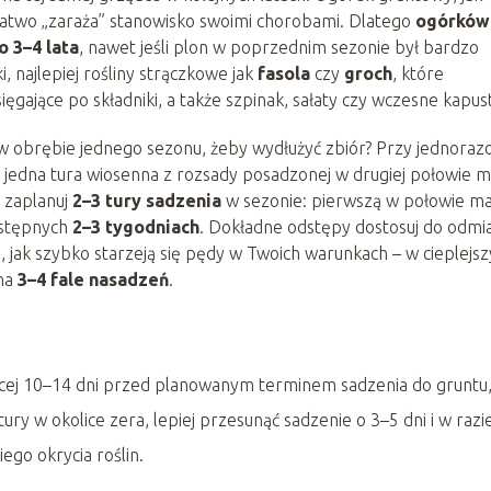
 łatwo „zaraża” stanowisko swoimi chorobami. Dlatego
ogórków
o 3–4 lata
, nawet jeśli plon w poprzednim sezonie był bardzo
 najlepiej rośliny strączkowe jak
fasola
czy
groch
, które
ięgające po składniki, a także szpinak, sałaty czy wczesne kapus
 w obrębie jednego sezonu, żeby wydłużyć zbiór? Przy jednoraz
jedna tura wiosenna z rozsady posadzonej w drugiej połowie m
, zaplanuj
2–3 tury sadzenia
w sezonie: pierwszą w połowie ma
astępnych
2–3 tygodniach
. Dokładne odstępy dostosuj do odmi
, jak szybko starzeją się pędy w Twoich warunkach – w cieplejs
 na
3–4 fale nasadzeń
.
ęcej 10–14 dni przed planowanym terminem sadzenia do gruntu,
y w okolice zera, lepiej przesunąć sadzenie o 3–5 dni i w razi
go okrycia roślin.