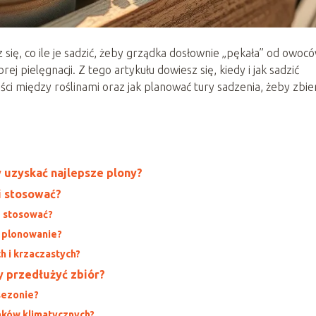
 się, co ile je sadzić, żeby grządka dosłownie „pękała” od owocó
j pielęgnacji. Z tego artykułu dowiesz się, kiedy i jak sadzić
ości między roślinami oraz jak planować tury sadzenia, żeby zbie
y uzyskać najlepsze plony?
ci stosować?
e stosować?
 plonowanie?
h i krzaczastych?
 przedłużyć zbiór?
 sezonie?
nków klimatycznych?