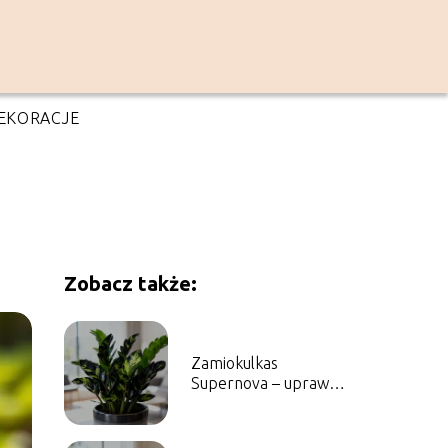
EKORACJE
Zobacz także:
Zamiokulkas
Supernova – uprawa,
pielęgnacja,
podlewanie