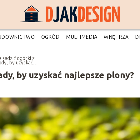
UDOWNICTWO
OGRÓD
MULTIMEDIA
WNĘTRZA
D
e sadzić ogórki z
ady, by uzyskać
epsze plony?
sady, by uzyskać najlepsze plony?