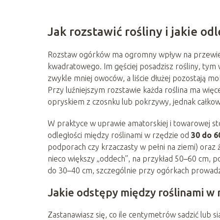
Jak rozstawić rośliny i jakie od
Rozstaw ogórków ma ogromny wpływ na przewiewno
kwadratowego. Im gęściej posadzisz rośliny, tym w
zwykle mniej owoców, a liście dłużej pozostają m
Przy luźniejszym rozstawie każda roślina ma więcej
opryskiem z czosnku lub pokrzywy, jednak całkowi
W praktyce w uprawie amatorskiej i towarowej sto
odległości między roślinami w rzędzie od
30 do 6
podporach czy krzaczasty w pełni na ziemi) oraz ż
nieco większy „oddech”, na przykład 50–60 cm, p
do 30–40 cm, szczególnie przy ogórkach prowad
Jakie odstępy między roślinami w 
Zastanawiasz się, co ile centymetrów sadzić lub s