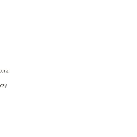
tura,
 czy