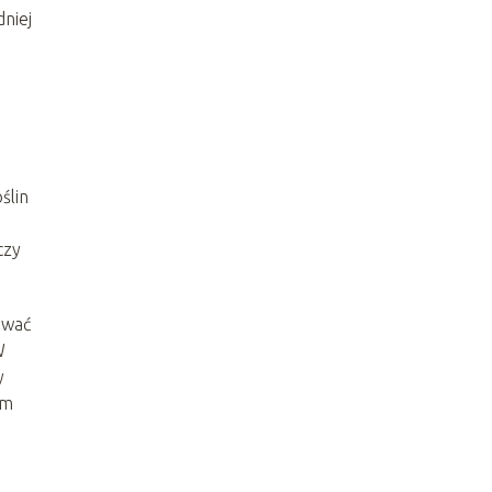
niej
ślin
czy
ować
W
y
ym