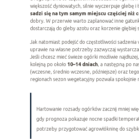
większość dyniowatych, silnie wyczerpuje glebę i
sadzi się na tym samym miejscu częściej niż c
dobry. W przerwie warto zaplanować inne gatunki,
dostarczają do gleby azotu oraz korzenie głębiej s
Jak natomiast podejść do częstotliwości sadzenia
uprawie na własne potrzeby zazwyczaj wystarcza 
Jeśli chcesz mieć świeże ogórki możliwie najdłużej
kolejną po około
10–14 dniach
, a następną po n
(wczesne, średnio wczesne, późniejsze) oraz tego
regionach sezon wegetacyjny pozwala spokojnie
Hartowanie rozsady ogórków zacznij mniej wi
gdy prognoza pokazuje nocne spadki temperatur
potrzeby przygotować agrowłókninę do szybkie