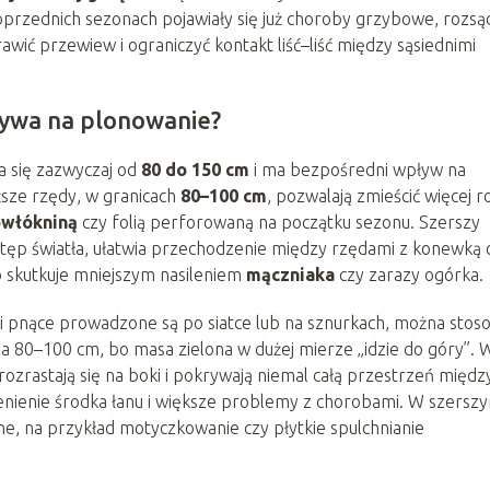
oprzednich sezonach pojawiały się już choroby grzybowe, rozsąd
awić przewiew i ograniczyć kontakt liść–liść między sąsiednimi
ływa na plonowanie?
 się zazwyczaj od
80 do 150 cm
i ma bezpośredni wpływ na
ższe rzędy, w granicach
80–100 cm
, pozwalają zmieścić więcej ro
owłókniną
czy folią perforowaną na początku sezonu. Szerszy
ostęp światła, ułatwia przechodzenie między rzędami z konewką 
 co skutkuje mniejszym nasileniem
mączniaka
czy zarazy ogórka.
i pnące prowadzone są po siatce lub na sznurkach, można stos
 80–100 cm, bo masa zielona w dużej mierze „idzie do góry”. 
rozrastają się na boki i pokrywają niemal całą przestrzeń międz
ienienie środka łanu i większe problemy z chorobami. W szersz
ne, na przykład motyczkowanie czy płytkie spulchnianie