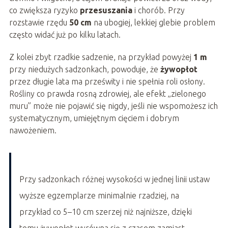
co zwiększa ryzyko
przesuszania
i chorób. Przy
rozstawie rzędu
50 cm
na ubogiej, lekkiej glebie problem
często widać już po kilku latach.
Z kolei zbyt rzadkie sadzenie, na przykład powyżej
1 m
przy niedużych sadzonkach, powoduje, że
żywopłot
przez długie lata ma prześwity i nie spełnia roli osłony.
Rośliny co prawda rosną zdrowiej, ale efekt „zielonego
muru” może nie pojawić się nigdy, jeśli nie wspomożesz ich
systematycznym, umiejętnym cięciem i dobrym
nawożeniem.
Przy sadzonkach różnej wysokości w jednej linii ustaw
wyższe egzemplarze minimalnie rzadziej, na
przykład co 5–10 cm szerzej niż najniższe, dzięki
temu żywopłot wyrówna się z czasem zamiast