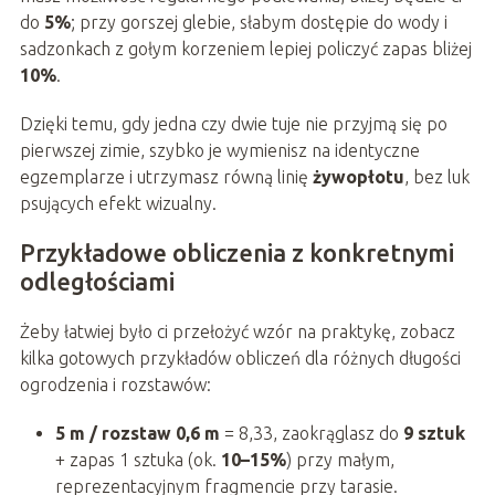
do
5%
; przy gorszej glebie, słabym dostępie do wody i
sadzonkach z gołym korzeniem lepiej policzyć zapas bliżej
10%
.
Dzięki temu, gdy jedna czy dwie tuje nie przyjmą się po
pierwszej zimie, szybko je wymienisz na identyczne
egzemplarze i utrzymasz równą linię
żywopłotu
, bez luk
psujących efekt wizualny.
Przykładowe obliczenia z konkretnymi
odległościami
Żeby łatwiej było ci przełożyć wzór na praktykę, zobacz
kilka gotowych przykładów obliczeń dla różnych długości
ogrodzenia i rozstawów:
5 m / rozstaw 0,6 m
= 8,33, zaokrąglasz do
9 sztuk
+ zapas 1 sztuka (ok.
10–15%
) przy małym,
reprezentacyjnym fragmencie przy tarasie.