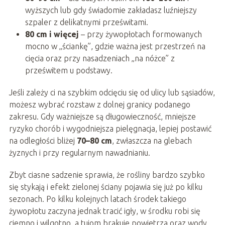
wyższych lub gdy świadomie zakładasz luźniejszy
szpaler z delikatnymi prześwitami.
80 cm i więcej
– przy żywopłotach formowanych
mocno w „ściankę”, gdzie ważna jest przestrzeń na
cięcia oraz przy nasadzeniach „na nóżce” z
prześwitem u podstawy.
Jeśli zależy ci na szybkim odcięciu się od ulicy lub sąsiadów,
możesz wybrać rozstaw z dolnej granicy podanego
zakresu. Gdy ważniejsze są długowieczność, mniejsze
ryzyko chorób i wygodniejsza pielęgnacja, lepiej postawić
na odległości bliżej
70–80 cm
, zwłaszcza na glebach
żyznych i przy regularnym nawadnianiu.
Zbyt ciasne sadzenie sprawia, że rośliny bardzo szybko
się stykają i efekt zielonej ściany pojawia się już po kilku
sezonach. Po kilku kolejnych latach środek takiego
żywopłotu zaczyna jednak tracić igły, w środku robi się
ciemno i wilgotno, a tujom brakuje powietrza oraz wody,