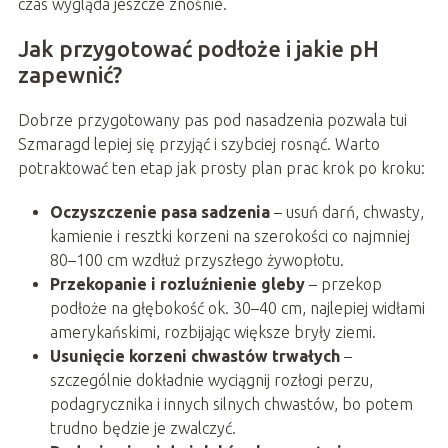
czas wygląda jeszcze znośnie.
Jak przygotować podłoże i jakie pH
zapewnić?
Dobrze przygotowany pas pod nasadzenia pozwala tui
Szmaragd lepiej się przyjąć i szybciej rosnąć. Warto
potraktować ten etap jak prosty plan prac krok po kroku:
Oczyszczenie pasa sadzenia
– usuń darń, chwasty,
kamienie i resztki korzeni na szerokości co najmniej
80–100 cm wzdłuż przyszłego żywopłotu.
Przekopanie i rozluźnienie gleby
– przekop
podłoże na głębokość ok. 30–40 cm, najlepiej widłami
amerykańskimi, rozbijając większe bryły ziemi.
Usunięcie korzeni chwastów trwałych
–
szczególnie dokładnie wyciągnij rozłogi perzu,
podagrycznika i innych silnych chwastów, bo potem
trudno będzie je zwalczyć.