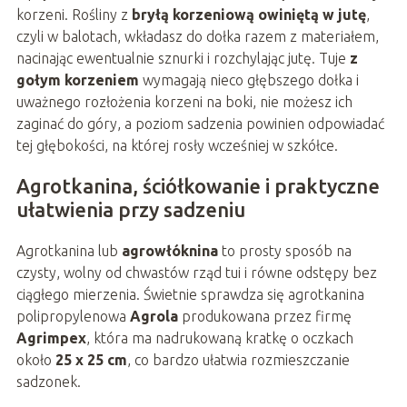
korzeni. Rośliny z
bryłą korzeniową owiniętą w jutę
,
czyli w balotach, wkładasz do dołka razem z materiałem,
nacinając ewentualnie sznurki i rozchylając jutę. Tuje
z
gołym korzeniem
wymagają nieco głębszego dołka i
uważnego rozłożenia korzeni na boki, nie możesz ich
zaginać do góry, a poziom sadzenia powinien odpowiadać
tej głębokości, na której rosły wcześniej w szkółce.
Agrotkanina, ściółkowanie i praktyczne
ułatwienia przy sadzeniu
Agrotkanina lub
agrowłóknina
to prosty sposób na
czysty, wolny od chwastów rząd tui i równe odstępy bez
ciągłego mierzenia. Świetnie sprawdza się agrotkanina
polipropylenowa
Agrola
produkowana przez firmę
Agrimpex
, która ma nadrukowaną kratkę o oczkach
około
25 x 25 cm
, co bardzo ułatwia rozmieszczanie
sadzonek.