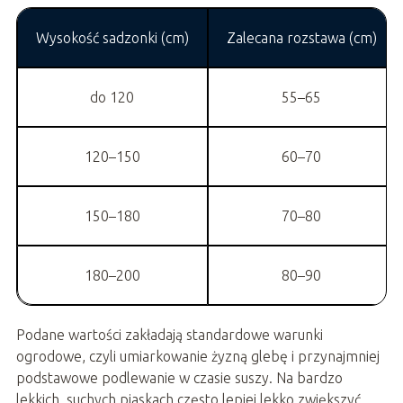
Wysokość sadzonki (cm)
Zalecana rozstawa (cm)
do 120
55–65
120–150
60–70
150–180
70–80
180–200
80–90
Podane wartości zakładają standardowe warunki
ogrodowe, czyli umiarkowanie żyzną glebę i przynajmniej
podstawowe podlewanie w czasie suszy. Na bardzo
lekkich, suchych piaskach często lepiej lekko zwiększyć