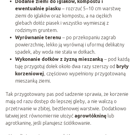
Dodanie ziemi do iglaków, kompostu i
ewentualnie piasku
– rozrzuć 5–10 cm warstwę
ziemi do iglaków oraz kompostu, a na ciężkich
glebach dołóż piasek i wszystko wymieszaj z
rodzimym gruntem.
Wyrównanie terenu
– po przekopaniu zagrab
powierzchnię, lekko ją wyrównaj i uformuj delikatny
spadek, aby woda nie stała w dołkach.
Wykonanie dołków z żyzną mieszanką
– pod każdą
tuję przygotuj dołek około dwa razy szerszy od
bryły
korzeniowej
, częściowo wypełniony przygotowaną
mieszanką ziemi.
Tak przygotowany pas pod sadzenie sprawia, że korzenie
mają od razu dostęp do lepszej gleby, a nie walczą o
przetrwanie w zbitej, beztlenowej warstwie. Dodatkowo
łatwiej jest równomiernie ułożyć
agrowłókninę
lub
agrotkaninę, jeśli planujesz ściółkowanie.