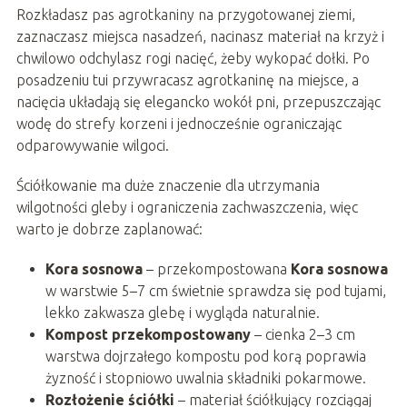
Rozkładasz pas agrotkaniny na przygotowanej ziemi,
zaznaczasz miejsca nasadzeń, nacinasz materiał na krzyż i
chwilowo odchylasz rogi nacięć, żeby wykopać dołki. Po
posadzeniu tui przywracasz agrotkaninę na miejsce, a
nacięcia układają się elegancko wokół pni, przepuszczając
wodę do strefy korzeni i jednocześnie ograniczając
odparowywanie wilgoci.
Ściółkowanie ma duże znaczenie dla utrzymania
wilgotności gleby i ograniczenia zachwaszczenia, więc
warto je dobrze zaplanować:
Kora sosnowa
– przekompostowana
Kora sosnowa
w warstwie 5–7 cm świetnie sprawdza się pod tujami,
lekko zakwasza glebę i wygląda naturalnie.
Kompost przekompostowany
– cienka 2–3 cm
warstwa dojrzałego kompostu pod korą poprawia
żyzność i stopniowo uwalnia składniki pokarmowe.
Rozłożenie ściółki
– materiał ściółkujący rozciągaj