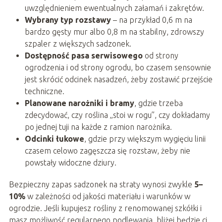
uwzględnieniem ewentualnych załamań i zakrętów.
Wybrany typ rozstawy
– na przykład 0,6 m na
bardzo gęsty mur albo 0,8 m na stabilny, zdrowszy
szpaler z większych sadzonek.
Dostępność pasa serwisowego
od strony
ogrodzenia i od strony ogrodu, bo czasem sensownie
jest skrócić odcinek nasadzeń, żeby zostawić przejście
techniczne.
Planowane narożniki i bramy
, gdzie trzeba
zdecydować, czy roślina „stoi w rogu”, czy dokładamy
po jednej tuji na każde z ramion narożnika.
Odcinki łukowe
, gdzie przy większym wygięciu linii
czasem celowo zagęszcza się rozstaw, żeby nie
powstały widoczne dziury.
Bezpieczny zapas sadzonek na straty wynosi zwykle
5–
10%
w zależności od jakości materiału i warunków w
ogrodzie. Jeśli kupujesz rośliny z renomowanej szkółki i
masz możliwość regularnego podlewania, bliżej będzie ci