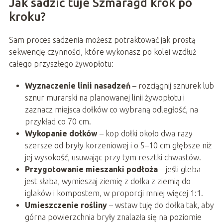
Jak sadzić tuje Szmaragd krok po
kroku?
Sam proces sadzenia możesz potraktować jak prostą
sekwencję czynności, które wykonasz po kolei wzdłuż
całego przyszłego żywopłotu:
Wyznaczenie linii nasadzeń
– rozciągnij sznurek lub
sznur murarski na planowanej linii żywopłotu i
zaznacz miejsca dołków co wybraną odległość, na
przykład co 70 cm.
Wykopanie dołków
– kop dołki około dwa razy
szersze od bryły korzeniowej i o 5–10 cm głębsze niż
jej wysokość, usuwając przy tym resztki chwastów.
Przygotowanie mieszanki podłoża
– jeśli gleba
jest słaba, wymieszaj ziemię z dołka z ziemią do
iglaków i kompostem, w proporcji mniej więcej 1:1.
Umieszczenie rośliny
– wstaw tuję do dołka tak, aby
górna powierzchnia bryły znalazła się na poziomie