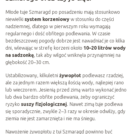
Młode tuje Szmaragd po posadzeniu mają stosunkowo
niewielki
system korzeniowy
w stosunku do części
nadziemnej, dlatego w pierwszym roku wymagają
regularnego i dość obfitego podlewania. W czasie
bezdeszczowej pogody dobrze jest nawadniać je co kilka
dni, wlewając w strefę korzeni około
10–20 litrów wody
na sadzonkę
, tak aby wilgoć wniknęła przynajmniej na
głębokość 20–30 cm.
Ustabilizowany, kilkuletni
żywopłot
podlewasz rzadziej,
ale za jednym razem większą ilością wody, najlepiej rano
lub wieczorem. Jesienią przed zimą warto wykonać jedno
lub dwa bardzo obfite podlewania, żeby ograniczyć
ryzyko
suszy fizjologicznej
. Nawet zimą tuje podlewa
się sporadycznie, zwykle 2–3 razy w okresie odwilży, gdy
ziemia nie jest zamarznięta i nie ma śniegu.
Nawożenie żywopłotu z tui Szmaragd powinno być