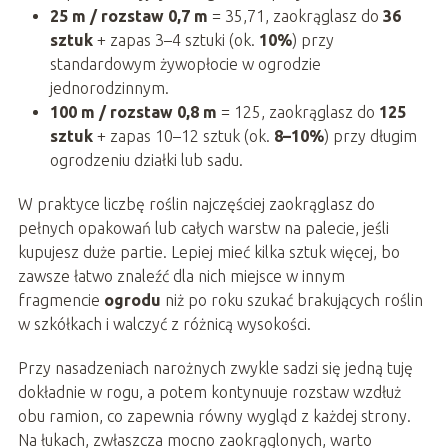
25 m / rozstaw 0,7 m
= 35,71, zaokrąglasz do
36
sztuk
+ zapas 3–4 sztuki (ok.
10%
) przy
standardowym żywopłocie w ogrodzie
jednorodzinnym.
100 m / rozstaw 0,8 m
= 125, zaokrąglasz do
125
sztuk
+ zapas 10–12 sztuk (ok.
8–10%
) przy długim
ogrodzeniu działki lub sadu.
W praktyce liczbę roślin najczęściej zaokrąglasz do
pełnych opakowań lub całych warstw na palecie, jeśli
kupujesz duże partie. Lepiej mieć kilka sztuk więcej, bo
zawsze łatwo znaleźć dla nich miejsce w innym
fragmencie
ogrodu
niż po roku szukać brakujących roślin
w szkółkach i walczyć z różnicą wysokości.
Przy nasadzeniach narożnych zwykle sadzi się jedną tuję
dokładnie w rogu, a potem kontynuuje rozstaw wzdłuż
obu ramion, co zapewnia równy wygląd z każdej strony.
Na łukach, zwłaszcza mocno zaokrąglonych, warto