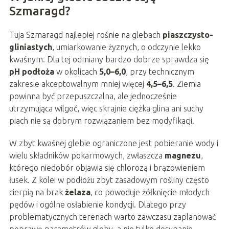
Szmaragd?
Tuja Szmaragd najlepiej rośnie na glebach
piaszczysto-
gliniastych
, umiarkowanie żyznych, o odczynie lekko
kwaśnym. Dla tej odmiany bardzo dobrze sprawdza się
pH podłoża
w okolicach
5,0–6,0
, przy technicznym
zakresie akceptowalnym mniej więcej
4,5–6,5
. Ziemia
powinna być przepuszczalna, ale jednocześnie
utrzymująca wilgoć, więc skrajnie ciężka glina ani suchy
piach nie są dobrym rozwiązaniem bez modyfikacji.
W zbyt kwaśnej glebie ograniczone jest pobieranie wody i
wielu składników pokarmowych, zwłaszcza
magnezu
,
którego niedobór objawia się chlorozą i brązowieniem
łusek. Z kolei w podłożu zbyt zasadowym rośliny często
cierpią na brak
żelaza
, co powoduje żółknięcie młodych
pędów i ogólne osłabienie kondycji. Dlatego przy
problematycznych terenach warto zawczasu zaplanować
poprawę parametrów gleby, a nie tylko dosypanie