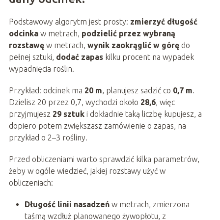
Podstawowy algorytm jest prosty:
zmierzyć długość
odcinka
w metrach,
podzielić przez wybraną
rozstawę
w metrach,
wynik zaokrąglić w górę
do
pełnej sztuki,
dodać zapas
kilku procent na wypadek
wypadnięcia roślin.
Przykład: odcinek ma
20 m
, planujesz sadzić co
0,7 m
.
Dzielisz 20 przez 0,7, wychodzi około
28,6
, więc
przyjmujesz
29 sztuk
i dokładnie taką liczbę kupujesz, a
dopiero potem zwiększasz zamówienie o zapas, na
przykład o 2–3 rośliny.
Przed obliczeniami warto sprawdzić kilka parametrów,
żeby w ogóle wiedzieć, jakiej rozstawy użyć w
obliczeniach:
Długość linii nasadzeń
w metrach, zmierzona
taśmą wzdłuż planowanego żywopłotu, z