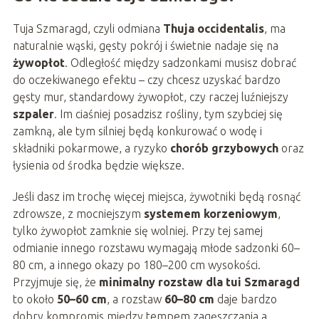
Tuja Szmaragd, czyli odmiana
Thuja occidentalis
, ma
naturalnie wąski, gęsty pokrój i świetnie nadaje się na
żywopłot
. Odległość między sadzonkami musisz dobrać
do oczekiwanego efektu – czy chcesz uzyskać bardzo
gęsty mur, standardowy żywopłot, czy raczej luźniejszy
szpaler
. Im ciaśniej posadzisz rośliny, tym szybciej się
zamkną, ale tym silniej będą konkurować o wodę i
składniki pokarmowe, a ryzyko
chorób grzybowych
oraz
łysienia od środka będzie większe.
Jeśli dasz im trochę więcej miejsca, żywotniki będą rosnąć
zdrowsze, z mocniejszym
systemem korzeniowym
,
tylko żywopłot zamknie się wolniej. Przy tej samej
odmianie innego rozstawu wymagają młode sadzonki 60–
80 cm, a innego okazy po 180–200 cm wysokości.
Przyjmuje się, że
minimalny rozstaw dla tui Szmaragd
to około
50–60 cm
, a rozstaw
60–80 cm
daje bardzo
dobry kompromis między tempem zagęszczania a