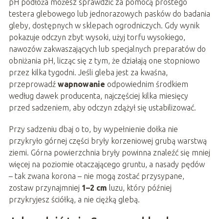
pH podłoża możesz sprawdzić za pomocą prostego
testera glebowego lub jednorazowych pasków do badania
gleby, dostępnych w sklepach ogrodniczych. Gdy wynik
pokazuje odczyn zbyt wysoki, użyj torfu wysokiego,
nawozów zakwaszających lub specjalnych preparatów do
obniżania pH, licząc się z tym, że działają one stopniowo
przez kilka tygodni. Jeśli gleba jest za kwaśna,
przeprowadź
wapnowanie
odpowiednim środkiem
według dawek producenta, najczęściej kilka miesięcy
przed sadzeniem, aby odczyn zdążył się ustabilizować.
Przy sadzeniu dbaj o to, by wypełnienie dołka nie
przykryło górnej części bryły korzeniowej grubą warstwą
ziemi. Górna powierzchnia bryły powinna znaleźć się mniej
więcej na poziomie otaczającego gruntu, a nasady pędów
– tak zwana korona – nie mogą zostać przysypane,
zostaw przynajmniej
1–2 cm
luzu, który później
przykryjesz ściółką, a nie ciężką glebą.