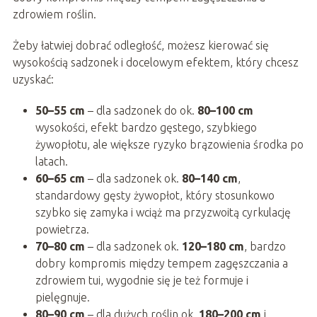
zdrowiem roślin.
Żeby łatwiej dobrać odległość, możesz kierować się
wysokością sadzonek i docelowym efektem, który chcesz
uzyskać:
50–55 cm
– dla sadzonek do ok.
80–100 cm
wysokości, efekt bardzo gęstego, szybkiego
żywopłotu, ale większe ryzyko brązowienia środka po
latach.
60–65 cm
– dla sadzonek ok.
80–140 cm
,
standardowy gęsty żywopłot, który stosunkowo
szybko się zamyka i wciąż ma przyzwoitą cyrkulację
powietrza.
70–80 cm
– dla sadzonek ok.
120–180 cm
, bardzo
dobry kompromis między tempem zagęszczania a
zdrowiem tui, wygodnie się je też formuje i
pielęgnuje.
80–90 cm
– dla dużych roślin ok.
180–200 cm
i