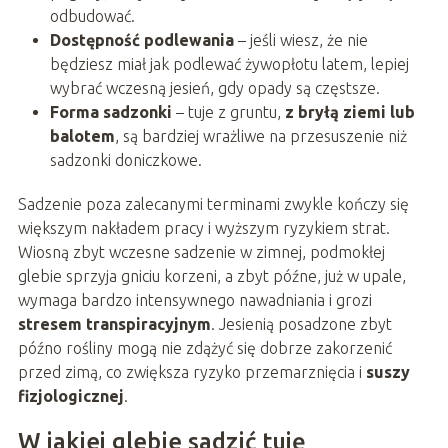
odbudować.
Dostępność podlewania
– jeśli wiesz, że nie
będziesz miał jak podlewać żywopłotu latem, lepiej
wybrać wczesną jesień, gdy opady są częstsze.
Forma sadzonki
– tuje z gruntu,
z bryłą ziemi lub
balotem
, są bardziej wrażliwe na przesuszenie niż
sadzonki doniczkowe.
Sadzenie poza zalecanymi terminami zwykle kończy się
większym nakładem pracy i wyższym ryzykiem strat.
Wiosną zbyt wczesne sadzenie w zimnej, podmokłej
glebie sprzyja gniciu korzeni, a zbyt późne, już w upale,
wymaga bardzo intensywnego nawadniania i grozi
stresem transpiracyjnym
. Jesienią posadzone zbyt
późno rośliny mogą nie zdążyć się dobrze zakorzenić
przed zimą, co zwiększa ryzyko przemarznięcia i
suszy
fizjologicznej
.
W jakiej glebie sadzić tuję