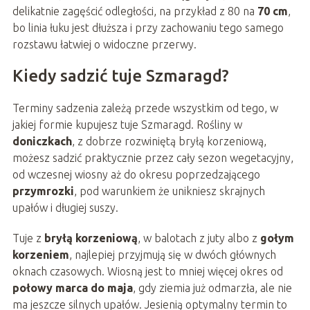
delikatnie zagęścić odległości, na przykład z 80 na
70 cm
,
bo linia łuku jest dłuższa i przy zachowaniu tego samego
rozstawu łatwiej o widoczne przerwy.
Kiedy sadzić tuje Szmaragd?
Terminy sadzenia zależą przede wszystkim od tego, w
jakiej formie kupujesz tuje Szmaragd. Rośliny w
doniczkach
, z dobrze rozwiniętą bryłą korzeniową,
możesz sadzić praktycznie przez cały sezon wegetacyjny,
od wczesnej wiosny aż do okresu poprzedzającego
przymrozki
, pod warunkiem że unikniesz skrajnych
upałów i długiej suszy.
Tuje z
bryłą korzeniową
, w balotach z juty albo z
gołym
korzeniem
, najlepiej przyjmują się w dwóch głównych
oknach czasowych. Wiosną jest to mniej więcej okres od
połowy marca do maja
, gdy ziemia już odmarzła, ale nie
ma jeszcze silnych upałów. Jesienią optymalny termin to