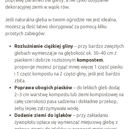
dekoracyjnej ziemi w wąski rów.
Jeśli naturalna gleba w twoim ogrodzie nie jest idealna,
możesz ją dość łatwo skorygować za pomocą kilku
prostych zabiegów:
Rozluźnianie ciężkiej gliny
– przy bardzo zwięzłych
glebach wymieszaj je na głębokość ok. 30–40 cm z
piaskiem i dobrze rozłożonym
kompostem
,
proporcje możesz przyjąć mniej więcej 1 część piasku
i 1 część kompostu na 2 części gliny, jeśli jest bardzo
zbita.
Poprawa ubogich piasków
– do lekkich gleb dodaj
2–3 cm warstwę kompostu lub ziemi kompostowej na
całej szerokości pasa sadzenia i dokładnie przekop,
żeby lepiej zatrzymywała wodę.
Dodanie ziemi do iglaków
– przy zakładaniu
żywopłotu opłaca się wymieszać miejscową glebę z
gotową ziemią do iglaków w proporcji mniej więcej