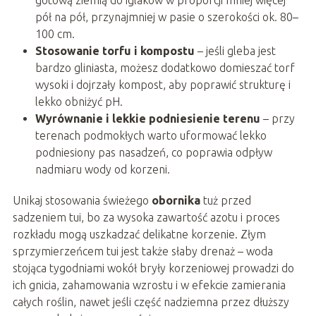
pół na pół, przynajmniej w pasie o szerokości ok. 80–
100 cm.
Stosowanie torfu i kompostu
– jeśli gleba jest
bardzo gliniasta, możesz dodatkowo domieszać torf
wysoki i dojrzały kompost, aby poprawić strukturę i
lekko obniżyć pH.
Wyrównanie i lekkie podniesienie terenu
– przy
terenach podmokłych warto uformować lekko
podniesiony pas nasadzeń, co poprawia odpływ
nadmiaru wody od korzeni.
Unikaj stosowania świeżego
obornika
tuż przed
sadzeniem tui, bo za wysoka zawartość azotu i proces
rozkładu mogą uszkadzać delikatne korzenie. Złym
sprzymierzeńcem tui jest także słaby drenaż – woda
stojąca tygodniami wokół bryły korzeniowej prowadzi do
ich gnicia, zahamowania wzrostu i w efekcie zamierania
całych roślin, nawet jeśli część nadziemna przez dłuższy