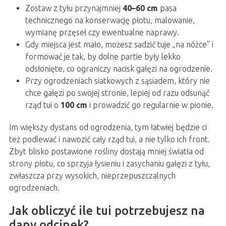
Zostaw z tyłu przynajmniej
40–60 cm
pasa
technicznego na konserwację płotu, malowanie,
wymianę przęseł czy ewentualne naprawy.
Gdy miejsca jest mało, możesz sadzić tuje „na nóżce” i
formować je tak, by dolne partie były lekko
odsłonięte, co ograniczy nacisk gałęzi na ogrodzenie.
Przy ogrodzeniach siatkowych z sąsiadem, który nie
chce gałęzi po swojej stronie, lepiej od razu odsunąć
rząd tui o
100 cm
i prowadzić go regularnie w pionie.
Im większy dystans od ogrodzenia, tym łatwiej będzie ci
też podlewać i nawozić cały rząd tui, a nie tylko ich front.
Zbyt blisko postawione rośliny dostają mniej światła od
strony płotu, co sprzyja łysieniu i zasychaniu gałęzi z tyłu,
zwłaszcza przy wysokich, nieprzepuszczalnych
ogrodzeniach.
Jak obliczyć ile tui potrzebujesz na
dany odcinek?