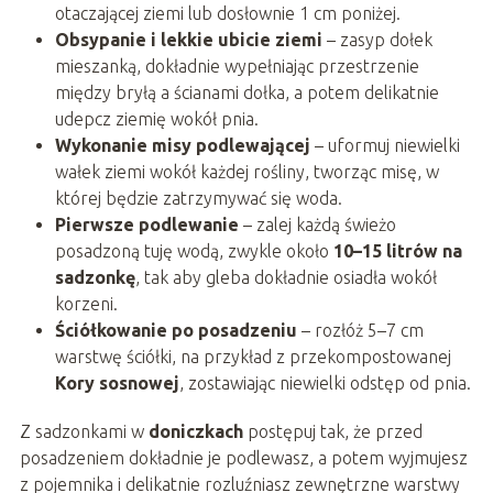
otaczającej ziemi lub dosłownie 1 cm poniżej.
Obsypanie i lekkie ubicie ziemi
– zasyp dołek
mieszanką, dokładnie wypełniając przestrzenie
między bryłą a ścianami dołka, a potem delikatnie
udepcz ziemię wokół pnia.
Wykonanie misy podlewającej
– uformuj niewielki
wałek ziemi wokół każdej rośliny, tworząc misę, w
której będzie zatrzymywać się woda.
Pierwsze podlewanie
– zalej każdą świeżo
posadzoną tuję wodą, zwykle około
10–15 litrów na
sadzonkę
, tak aby gleba dokładnie osiadła wokół
korzeni.
Ściółkowanie po posadzeniu
– rozłóż 5–7 cm
warstwę ściółki, na przykład z przekompostowanej
Kory sosnowej
, zostawiając niewielki odstęp od pnia.
Z sadzonkami w
doniczkach
postępuj tak, że przed
posadzeniem dokładnie je podlewasz, a potem wyjmujesz
z pojemnika i delikatnie rozluźniasz zewnętrzne warstwy