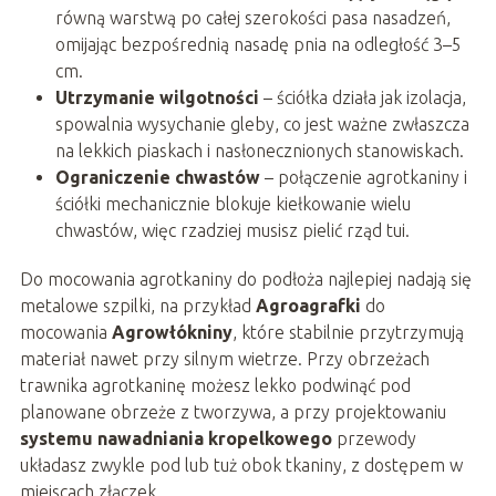
równą warstwą po całej szerokości pasa nasadzeń,
omijając bezpośrednią nasadę pnia na odległość 3–5
cm.
Utrzymanie wilgotności
– ściółka działa jak izolacja,
spowalnia wysychanie gleby, co jest ważne zwłaszcza
na lekkich piaskach i nasłonecznionych stanowiskach.
Ograniczenie chwastów
– połączenie agrotkaniny i
ściółki mechanicznie blokuje kiełkowanie wielu
chwastów, więc rzadziej musisz pielić rząd tui.
Do mocowania agrotkaniny do podłoża najlepiej nadają się
metalowe szpilki, na przykład
Agroagrafki
do
mocowania
Agrowłókniny
, które stabilnie przytrzymują
materiał nawet przy silnym wietrze. Przy obrzeżach
trawnika agrotkaninę możesz lekko podwinąć pod
planowane obrzeże z tworzywa, a przy projektowaniu
systemu nawadniania kropelkowego
przewody
układasz zwykle pod lub tuż obok tkaniny, z dostępem w
miejscach złączek.