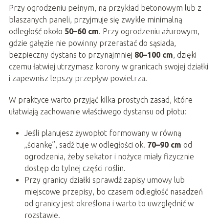
Przy ogrodzeniu pełnym, na przykład betonowym lub z
blaszanych paneli, przyjmuje się zwykle minimalną
odległość około
50–60 cm
. Przy ogrodzeniu ażurowym,
gdzie gałęzie nie powinny przerastać do sąsiada,
bezpieczny dystans to przynajmniej
80–100 cm
, dzięki
czemu łatwiej utrzymasz korony w granicach swojej działki
i zapewnisz lepszy przepływ powietrza.
W praktyce warto przyjąć kilka prostych zasad, które
ułatwiają zachowanie właściwego dystansu od płotu:
Jeśli planujesz żywopłot formowany w równą
„ściankę”, sadź tuje w odległości ok.
70–90 cm
od
ogrodzenia, żeby sekator i nożyce miały fizycznie
dostęp do tylnej części roślin.
Przy granicy działki sprawdź zapisy umowy lub
miejscowe przepisy, bo czasem odległość nasadzeń
od granicy jest określona i warto to uwzględnić w
rozstawie.