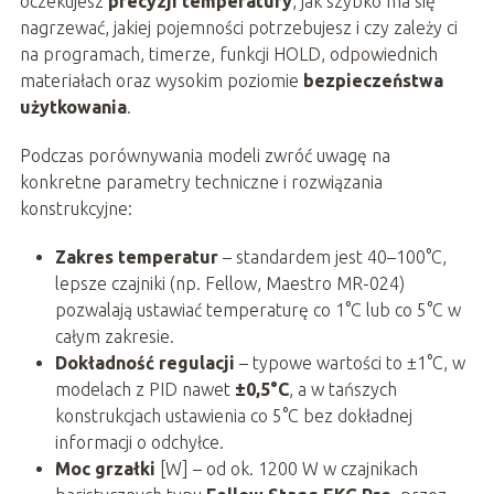
oczekujesz
precyzji temperatury
, jak szybko ma się
nagrzewać, jakiej pojemności potrzebujesz i czy zależy ci
na programach, timerze, funkcji HOLD, odpowiednich
materiałach oraz wysokim poziomie
bezpieczeństwa
użytkowania
.
Podczas porównywania modeli zwróć uwagę na
konkretne parametry techniczne i rozwiązania
konstrukcyjne:
Zakres temperatur
– standardem jest 40–100°C,
lepsze czajniki (np. Fellow, Maestro MR-024)
pozwalają ustawiać temperaturę co 1°C lub co 5°C w
całym zakresie.
Dokładność regulacji
– typowe wartości to ±1°C, w
modelach z PID nawet
±0,5°C
, a w tańszych
konstrukcjach ustawienia co 5°C bez dokładnej
informacji o odchyłce.
Moc grzałki
[W] – od ok. 1200 W w czajnikach