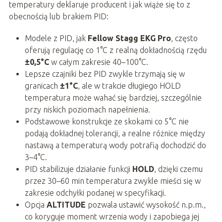
temperatury deklaruje producent i jak wiąże się to z
obecnością lub brakiem PID:
Modele z PID, jak
Fellow Stagg EKG Pro
, często
oferują regulację co 1°C z realną dokładnością rzędu
±0,5°C
w całym zakresie 40–100°C.
Lepsze czajniki bez PID zwykle trzymają się w
granicach
±1°C
, ale w trakcie długiego HOLD
temperatura może wahać się bardziej, szczególnie
przy niskich poziomach napełnienia.
Podstawowe konstrukcje ze skokami co 5°C nie
podają dokładnej tolerancji, a realne różnice między
nastawą a temperaturą wody potrafią dochodzić do
3–4°C.
PID stabilizuje działanie funkcji
HOLD
, dzięki czemu
przez 30–60 min temperatura zwykle mieści się w
zakresie odchyłki podanej w specyfikacji.
Opcja
ALTITUDE
pozwala ustawić wysokość n.p.m.,
co koryguje moment wrzenia wody i zapobiega jej