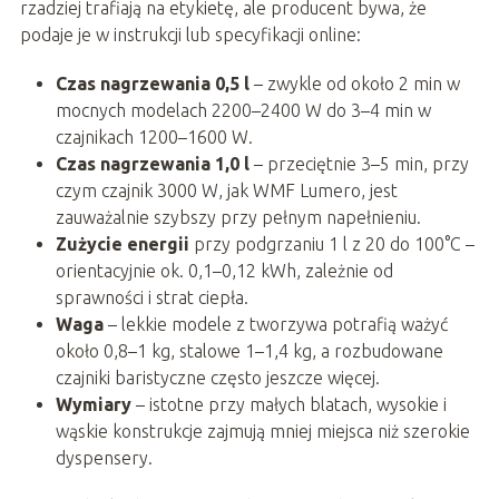
rzadziej trafiają na etykietę, ale producent bywa, że
podaje je w instrukcji lub specyfikacji online:
Czas nagrzewania 0,5 l
– zwykle od około 2 min w
mocnych modelach 2200–2400 W do 3–4 min w
czajnikach 1200–1600 W.
Czas nagrzewania 1,0 l
– przeciętnie 3–5 min, przy
czym czajnik 3000 W, jak WMF Lumero, jest
zauważalnie szybszy przy pełnym napełnieniu.
Zużycie energii
przy podgrzaniu 1 l z 20 do 100°C –
orientacyjnie ok. 0,1–0,12 kWh, zależnie od
sprawności i strat ciepła.
Waga
– lekkie modele z tworzywa potrafią ważyć
około 0,8–1 kg, stalowe 1–1,4 kg, a rozbudowane
czajniki baristyczne często jeszcze więcej.
Wymiary
– istotne przy małych blatach, wysokie i
wąskie konstrukcje zajmują mniej miejsca niż szerokie
dyspensery.