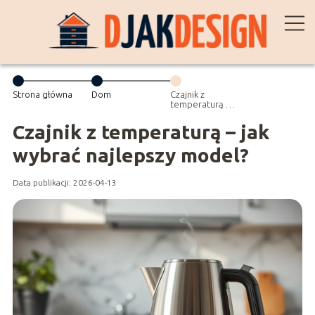
Strona główna
Dom
Czajnik z
temperaturą –
jak wybrać
najlepszy
Czajnik z temperaturą – jak
model?
wybrać najlepszy model?
Data publikacji: 2026-04-13