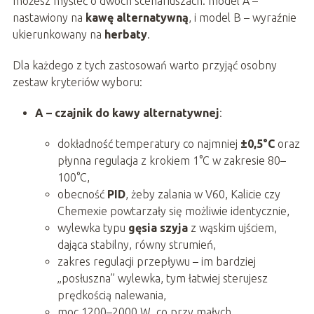
możesz myśleć o dwóch scenariuszach: model A –
nastawiony na
kawę alternatywną
, i model B – wyraźnie
ukierunkowany na
herbaty
.
Dla każdego z tych zastosowań warto przyjąć osobny
zestaw kryteriów wyboru:
A – czajnik do kawy alternatywnej
:
dokładność temperatury co najmniej
±0,5°C
oraz
płynna regulacja z krokiem 1°C w zakresie 80–
100°C,
obecność
PID
, żeby zalania w V60, Kalicie czy
Chemexie powtarzały się możliwie identycznie,
wylewka typu
gęsia szyja
z wąskim ujściem,
dająca stabilny, równy strumień,
zakres regulacji przepływu – im bardziej
„posłuszna” wylewka, tym łatwiej sterujesz
prędkością nalewania,
moc 1200–2000 W, co przy małych