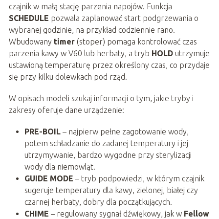
czajnik w małą stację parzenia napojów. Funkcja
SCHEDULE
pozwala zaplanować start podgrzewania o
wybranej godzinie, na przykład codziennie rano.
Wbudowany
timer
(stoper) pomaga kontrolować czas
parzenia kawy w V60 lub herbaty, a tryb
HOLD
utrzymuje
ustawioną temperaturę przez określony czas, co przydaje
się przy kilku dolewkach pod rząd.
W opisach modeli szukaj informacji o tym, jakie tryby i
zakresy oferuje dane urządzenie:
PRE-BOIL
– najpierw pełne zagotowanie wody,
potem schładzanie do zadanej temperatury i jej
utrzymywanie, bardzo wygodne przy sterylizacji
wody dla niemowląt.
GUIDE MODE
– tryb podpowiedzi, w którym czajnik
sugeruje temperatury dla kawy, zielonej, białej czy
czarnej herbaty, dobry dla początkujących.
CHIME
– regulowany sygnał dźwiękowy, jak w
Fellow