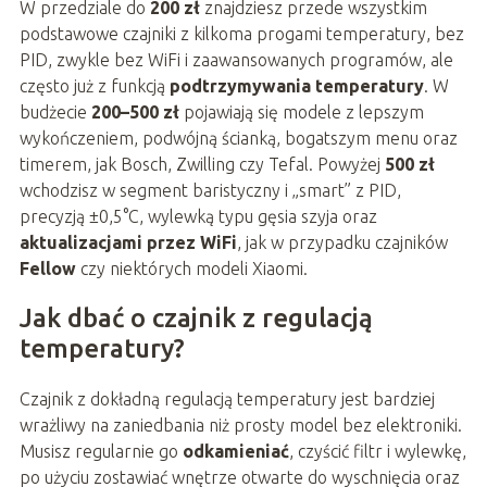
W przedziale do
200 zł
znajdziesz przede wszystkim
podstawowe czajniki z kilkoma progami temperatury, bez
PID, zwykle bez WiFi i zaawansowanych programów, ale
często już z funkcją
podtrzymywania temperatury
. W
budżecie
200–500 zł
pojawiają się modele z lepszym
wykończeniem, podwójną ścianką, bogatszym menu oraz
timerem, jak Bosch, Zwilling czy Tefal. Powyżej
500 zł
wchodzisz w segment baristyczny i „smart” z PID,
precyzją ±0,5°C, wylewką typu gęsia szyja oraz
aktualizacjami przez WiFi
, jak w przypadku czajników
Fellow
czy niektórych modeli Xiaomi.
Jak dbać o czajnik z regulacją
temperatury?
Czajnik z dokładną regulacją temperatury jest bardziej
wrażliwy na zaniedbania niż prosty model bez elektroniki.
Musisz regularnie go
odkamieniać
, czyścić filtr i wylewkę,
po użyciu zostawiać wnętrze otwarte do wyschnięcia oraz