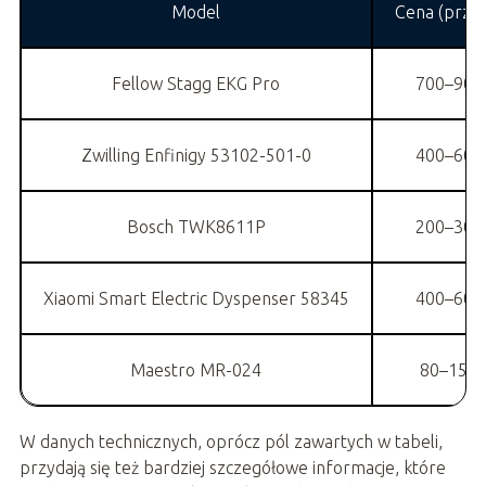
Model
Cena (przed
Fellow Stagg EKG Pro
700–900 
Zwilling Enfinigy 53102-501-0
400–600 
Bosch TWK8611P
200–300 
Xiaomi Smart Electric Dyspenser 58345
400–600 
Maestro MR-024
80–150 
W danych technicznych, oprócz pól zawartych w tabeli,
przydają się też bardziej szczegółowe informacje, które