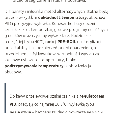
przed przegrzaniem i stabilna podstawa.
Dla baristy i miłośnika metod alternatywnych istotne będą
przede wszystkim
dokładność temperatury
, obecność
PID i precyzyjna wylewka. Koneser herbaty doceni
szeroki zakres temperatur, gotowe programy do różnych
gatunków oraz czytelny wyświetlacz. Rodzic szuka
najczęściej trybu 40°C, funkcji
PRE-BOIL
do sterylizacji
oraz stabilnych zabezpieczeń przed oparzeniem, a
przeciętnemu użytkownikowi w zupełności wystarczą
skokowe ustawienia temperatury, funkcja
podtrzymywania temperatury
i dobra izolacja
obudowy.
Do kawy przelewowej szukaj czajnika z
regulatorem
PID
, precyzją co najmniej ±0,5°C i wylewką typu
gęsia szyja
– bez tego trudno o powtarzalne wyniki