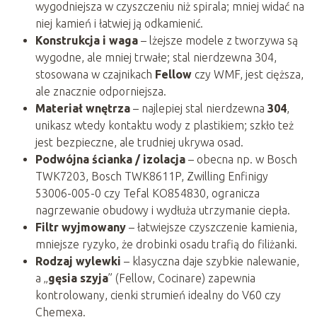
wygodniejsza w czyszczeniu niż spirala; mniej widać na
niej kamień i łatwiej ją odkamienić.
Konstrukcja i waga
– lżejsze modele z tworzywa są
wygodne, ale mniej trwałe; stal nierdzewna 304,
stosowana w czajnikach
Fellow
czy WMF, jest cięższa,
ale znacznie odporniejsza.
Materiał wnętrza
– najlepiej stal nierdzewna
304
,
unikasz wtedy kontaktu wody z plastikiem; szkło też
jest bezpieczne, ale trudniej ukrywa osad.
Podwójna ścianka / izolacja
– obecna np. w Bosch
TWK7203, Bosch TWK8611P, Zwilling Enfinigy
53006-005-0 czy Tefal KO854830, ogranicza
nagrzewanie obudowy i wydłuża utrzymanie ciepła.
Filtr wyjmowany
– łatwiejsze czyszczenie kamienia,
mniejsze ryzyko, że drobinki osadu trafią do filiżanki.
Rodzaj wylewki
– klasyczna daje szybkie nalewanie,
a „
gęsia szyja
” (Fellow, Cocinare) zapewnia
kontrolowany, cienki strumień idealny do V60 czy
Chemexa.