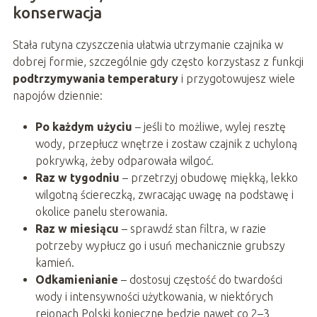
konserwacja
Stała rutyna czyszczenia ułatwia utrzymanie czajnika w
dobrej formie, szczególnie gdy często korzystasz z funkcji
podtrzymywania temperatury
i przygotowujesz wiele
napojów dziennie:
Po każdym użyciu
– jeśli to możliwe, wylej resztę
wody, przepłucz wnętrze i zostaw czajnik z uchyloną
pokrywką, żeby odparowała wilgoć.
Raz w tygodniu
– przetrzyj obudowę miękką, lekko
wilgotną ściereczką, zwracając uwagę na podstawę i
okolice panelu sterowania.
Raz w miesiącu
– sprawdź stan filtra, w razie
potrzeby wypłucz go i usuń mechanicznie grubszy
kamień.
Odkamienianie
– dostosuj częstość do twardości
wody i intensywności użytkowania, w niektórych
rejonach Polski konieczne będzie nawet co 2–3