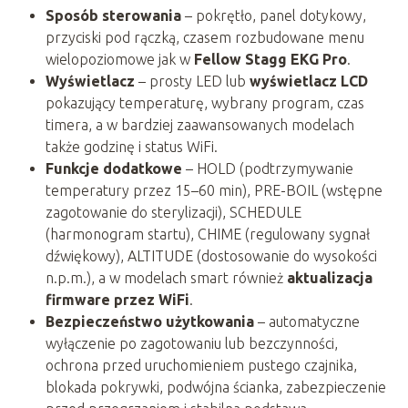
Sposób sterowania
– pokrętło, panel dotykowy,
przyciski pod rączką, czasem rozbudowane menu
wielopoziomowe jak w
Fellow Stagg EKG Pro
.
Wyświetlacz
– prosty LED lub
wyświetlacz LCD
pokazujący temperaturę, wybrany program, czas
timera, a w bardziej zaawansowanych modelach
także godzinę i status WiFi.
Funkcje dodatkowe
– HOLD (podtrzymywanie
temperatury przez 15–60 min), PRE-BOIL (wstępne
zagotowanie do sterylizacji), SCHEDULE
(harmonogram startu), CHIME (regulowany sygnał
dźwiękowy), ALTITUDE (dostosowanie do wysokości
n.p.m.), a w modelach smart również
aktualizacja
firmware przez WiFi
.
Bezpieczeństwo użytkowania
– automatyczne
wyłączenie po zagotowaniu lub bezczynności,
ochrona przed uruchomieniem pustego czajnika,
blokada pokrywki, podwójna ścianka, zabezpieczenie