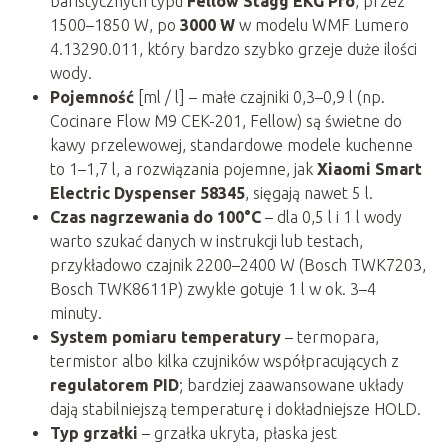
baristycznych typu
Fellow Stagg EKG Pro
, przez
1500–1850 W, po
3000 W
w modelu WMF Lumero
4.13290.011, który bardzo szybko grzeje duże ilości
wody.
Pojemność
[ml / l] – małe czajniki 0,3–0,9 l (np.
Cocinare Flow M9 CEK-201, Fellow) są świetne do
kawy przelewowej, standardowe modele kuchenne
to 1–1,7 l, a rozwiązania pojemne, jak
Xiaomi Smart
Electric Dyspenser 58345
, sięgają nawet 5 l.
Czas nagrzewania do 100°C
– dla 0,5 l i 1 l wody
warto szukać danych w instrukcji lub testach,
przykładowo czajnik 2200–2400 W (Bosch TWK7203,
Bosch TWK8611P) zwykle gotuje 1 l w ok. 3–4
minuty.
System pomiaru temperatury
– termopara,
termistor albo kilka czujników współpracujących z
regulatorem PID
; bardziej zaawansowane układy
dają stabilniejszą temperaturę i dokładniejsze HOLD.
Typ grzałki
– grzałka ukryta, płaska jest