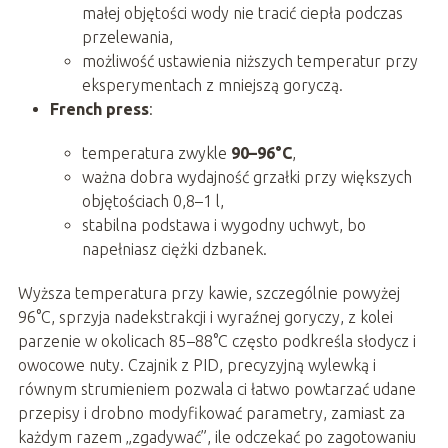
małej objętości wody nie tracić ciepła podczas
przelewania,
możliwość ustawienia niższych temperatur przy
eksperymentach z mniejszą goryczą.
French press
:
temperatura zwykle
90–96°C
,
ważna dobra wydajność grzałki przy większych
objętościach 0,8–1 l,
stabilna podstawa i wygodny uchwyt, bo
napełniasz ciężki dzbanek.
Wyższa temperatura przy kawie, szczególnie powyżej
96°C, sprzyja nadekstrakcji i wyraźnej goryczy, z kolei
parzenie w okolicach 85–88°C często podkreśla słodycz i
owocowe nuty. Czajnik z PID, precyzyjną wylewką i
równym strumieniem pozwala ci łatwo powtarzać udane
przepisy i drobno modyfikować parametry, zamiast za
każdym razem „zgadywać”, ile odczekać po zagotowaniu