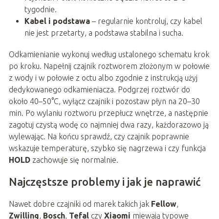
tygodnie.
Kabel i podstawa
– regularnie kontroluj, czy kabel
nie jest przetarty, a podstawa stabilna i sucha.
Odkamienianie wykonuj według ustalonego schematu krok
po kroku. Napełnij czajnik roztworem złożonym w połowie
z wody i w połowie z octu albo zgodnie z instrukcją użyj
dedykowanego odkamieniacza. Podgrzej roztwór do
około 40–50°C, wyłącz czajnik i pozostaw płyn na 20–30
min. Po wylaniu roztworu przepłucz wnętrze, a następnie
zagotuj czystą wodę co najmniej dwa razy, każdorazowo ją
wylewając. Na końcu sprawdź, czy czajnik poprawnie
wskazuje temperaturę, szybko się nagrzewa i czy funkcja
HOLD
zachowuje się normalnie.
Najczęstsze problemy i jak je naprawić
Nawet dobre czajniki od marek takich jak
Fellow
,
Zwilling
,
Bosch
,
Tefal
czy
Xiaomi
miewają typowe