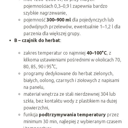
pojemnościach 0,3–0,9 l zapewnia bardzo
szybkie nagrzewanie,
pojemność
300–900 ml
dla pojedynczych lub
podwójnych przelewów, ewentualnie 1–1,2 l dla
parzenia dla większej grupy.
B – czajnik do herbat
:
zakres temperatur co najmniej
40–100°C
, z
kilkoma ustawieniami pośrednimi w okolicach 70,
80, 85, 90 i 95°C,
programy dedykowane do herbat zielonych,
białych, oolong, czarnych i ziołowych z napisami
na panelu,
materiał wnętrza ze stali nierdzewnej 304 lub
szkła, bez kontaktu wody z plastikiem na dużej
powierzchni,
funkcja
podtrzymywania temperatury
przez
minimum 30 min, najlepiej z wybieranym czasem