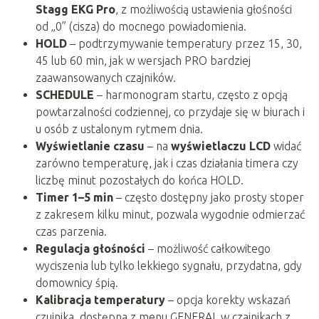
Stagg EKG Pro
, z możliwością ustawienia głośności
od „0” (cisza) do mocnego powiadomienia.
HOLD
– podtrzymywanie temperatury przez 15, 30,
45 lub 60 min, jak w wersjach PRO bardziej
zaawansowanych czajników.
SCHEDULE
– harmonogram startu, często z opcją
powtarzalności codziennej, co przydaje się w biurach i
u osób z ustalonym rytmem dnia.
Wyświetlanie czasu
– na
wyświetlaczu LCD
widać
zarówno temperaturę, jak i czas działania timera czy
liczbę minut pozostałych do końca HOLD.
Timer 1–5 min
– często dostępny jako prosty stoper
z zakresem kilku minut, pozwala wygodnie odmierzać
czas parzenia.
Regulacja głośności
– możliwość całkowitego
wyciszenia lub tylko lekkiego sygnału, przydatna, gdy
domownicy śpią.
Kalibracja temperatury
– opcja korekty wskazań
czujnika, dostępna z menu GENERAL w czajnikach z