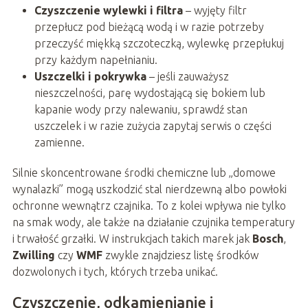
Czyszczenie wylewki i filtra
– wyjęty filtr
przepłucz pod bieżącą wodą i w razie potrzeby
przeczyść miękką szczoteczką, wylewkę przepłukuj
przy każdym napełnianiu.
Uszczelki i pokrywka
– jeśli zauważysz
nieszczelności, parę wydostającą się bokiem lub
kapanie wody przy nalewaniu, sprawdź stan
uszczelek i w razie zużycia zapytaj serwis o części
zamienne.
Silnie skoncentrowane środki chemiczne lub „domowe
wynalazki” mogą uszkodzić stal nierdzewną albo powłoki
ochronne wewnątrz czajnika. To z kolei wpływa nie tylko
na smak wody, ale także na działanie czujnika temperatury
i trwałość grzałki. W instrukcjach takich marek jak
Bosch
,
Zwilling
czy
WMF
zwykle znajdziesz listę środków
dozwolonych i tych, których trzeba unikać.
Czyszczenie, odkamienianie i