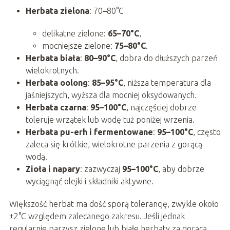
Herbata zielona
: 70–80°C
delikatne zielone:
65–70°C
,
mocniejsze zielone:
75–80°C
.
Herbata biała
:
80–90°C
, dobra do dłuższych parzeń
wielokrotnych.
Herbata oolong
:
85–95°C
, niższa temperatura dla
jaśniejszych, wyższa dla mocniej oksydowanych.
Herbata czarna
:
95–100°C
, najczęściej dobrze
toleruje wrzątek lub wodę tuż poniżej wrzenia.
Herbata pu-erh i fermentowane
:
95–100°C
, często
zaleca się krótkie, wielokrotne parzenia z gorącą
wodą.
Zioła i napary
: zazwyczaj
95–100°C
, aby dobrze
wyciągnąć olejki i składniki aktywne.
Większość herbat ma dość sporą tolerancję, zwykle około
±2°C względem zalecanego zakresu. Jeśli jednak
regularnie parzysz zielone lub białe herbaty za gorącą