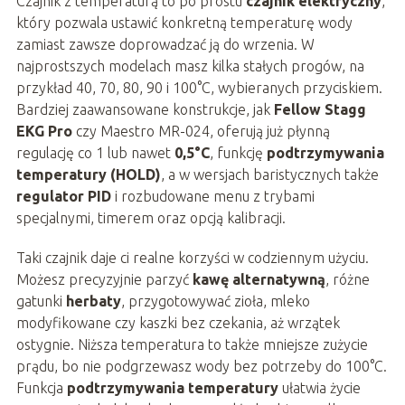
Czajnik z temperaturą to po prostu
czajnik elektryczny
,
który pozwala ustawić konkretną temperaturę wody
zamiast zawsze doprowadzać ją do wrzenia. W
najprostszych modelach masz kilka stałych progów, na
przykład 40, 70, 80, 90 i 100°C, wybieranych przyciskiem.
Bardziej zaawansowane konstrukcje, jak
Fellow Stagg
EKG Pro
czy Maestro MR-024, oferują już płynną
regulację co 1 lub nawet
0,5°C
, funkcję
podtrzymywania
temperatury (HOLD)
, a w wersjach baristycznych także
regulator PID
i rozbudowane menu z trybami
specjalnymi, timerem oraz opcją kalibracji.
Taki czajnik daje ci realne korzyści w codziennym użyciu.
Możesz precyzyjnie parzyć
kawę alternatywną
, różne
gatunki
herbaty
, przygotowywać zioła, mleko
modyfikowane czy kaszki bez czekania, aż wrzątek
ostygnie. Niższa temperatura to także mniejsze zużycie
prądu, bo nie podgrzewasz wody bez potrzeby do 100°C.
Funkcja
podtrzymywania temperatury
ułatwia życie