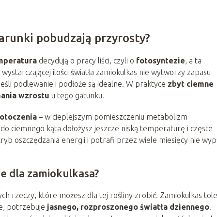
warunki pobudzają przyrosty?
mperatura
decydują o pracy liści, czyli o
fotosyntezie
, a ta
ystarczającej ilości światła zamiokulkas nie wytworzy zapasu
jeśli podlewanie i podłoże są idealne. W praktyce
zbyt ciemne
mania wzrostu
u tego gatunku.
otoczenia
– w cieplejszym pomieszczeniu metabolizm
 do ciemnego kąta dołożysz jeszcze niską temperaturę i częste
ryb oszczędzania energii i potrafi przez wiele miesięcy nie wyp
ze dla zamiokulkasa?
h rzeczy, które możesz dla tej rośliny zrobić. Zamiokulkas tole
ie, potrzebuje
jasnego, rozproszonego światła dziennego
.