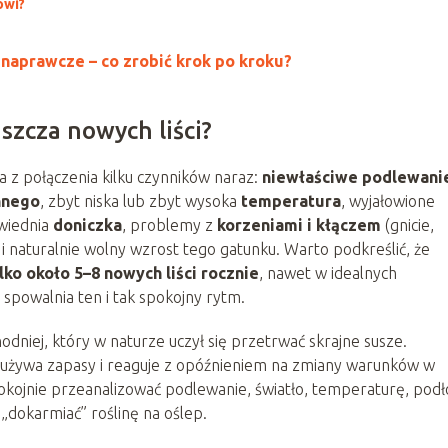
owi?
 naprawcze – co zrobić krok po kroku?
szcza nowych liści?
ka z połączenia kilku czynników naraz:
niewłaściwe podlewani
nnego
, zbyt niska lub zbyt wysoka
temperatura
, wyjałowione
wiednia
doniczka
, problemy z
korzeniami i kłączem
(gnicie,
i naturalnie wolny wzrost tego gatunku. Warto podkreślić, że
ko około 5–8 nowych liści rocznie
, nawet w idealnych
 spowalnia ten i tak spokojny rytm.
odniej, który w naturze uczył się przetrwać skrajne susze.
zużywa zapasy i reaguje z opóźnieniem na zmiany warunków w
pokojnie przeanalizować podlewanie, światło, temperaturę, podł
„dokarmiać” roślinę na oślep.