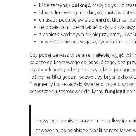
liście zaczynają
żółknąć
, tracą połysk i z cza
blaszki liściowe są miękkie, wodniste w doty
u nasady pędu pojawia się
gnicie
, tkanka rob
na powierzchni ziemi widać biały lub szarawy
z doniczki wydobywa się nieprzyjemny, kwaś
nowe liście nie pojawiają się tygodniami, a 
Gdy podejrzewasz przelanie, najlepiej wyjąć roślin
kolorze od kremowego do jasnożółtego, bez przy
często odchodzą od kłącza przy lekkim pociągnięci
roślinę na kilka godzin, pozwól, by bryła lekko 
fragmenty i przesadź do świeżego, przepuszczaln
oczyszczeniu zastosować delikatny
fungicyd
do r
Po wycięciu zgniłych korzeni nie podlewaj zami
nawożenia, bo osłabione tkanki bardzo łatwo w