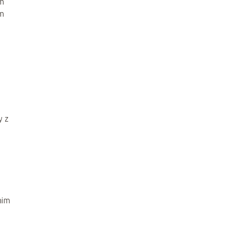
Im
ym
y z
nim