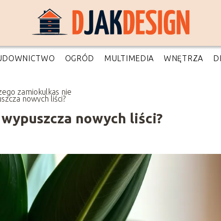
UDOWNICTWO
OGRÓD
MULTIMEDIA
WNĘTRZA
D
zego zamiokulkas nie
szcza nowych liści?
 wypuszcza nowych liści?