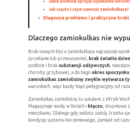
Jakie podłoże sprzyja szybkiemu wzrost
Jak często i czym nawozić zamiokulkasa?
Diagnoza problemu i praktyczne kroki
Dlaczego zamiokulkas nie wypu
Brak nowych liści u zamiokulkasa najczęściej wyni
(przelanie lub przesuszenie),
brak światła dzie
podłoże i brak
substancji odżywczych
, nieodpo
choroby grzybowe), a do tego
okres spoczynku
zamiokulkas zamiolistny zwykle wytwarza tyl
warunkach, więc każdy błąd pielęgnacyjny od razu
Zamiokulkas zamiolistny to sukulent z Afryki Wsch
Magazynuje wodę w liściach i
kłączu
, stopniowo 
mieszkaniu. Dlatego gdy widzisz zastój, trzeba s
kondycję systemu korzeniowego, zamiast od razu 