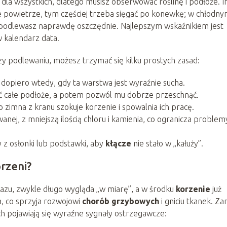
 dla wszystkich, dlatego musisz obserwować roślinę i podłoże. 
ze powietrze, tym częściej trzeba sięgać po konewkę; w chłodn
em podlewasz naprawdę oszczędnie. Najlepszym wskaźnikiem jest
w kalendarz data.
y podlewaniu, możesz trzymać się kilku prostych zasad:
dopiero wtedy, gdy ta warstwa jest wyraźnie sucha.
żyć całe podłoże, a potem pozwól mu dobrze przeschnąć.
o zimna z kranu szokuje korzenie i spowalnia ich pracę.
nej, z mniejszą ilością chloru i kamienia, co ogranicza problem
 z osłonki lub podstawki, aby
kłącze
nie stało w „kałuży”.
orzeni?
azu, zwykle długo wygląda „w miarę”, a w środku
korzenie
już
, co sprzyja rozwojowi
chorób grzybowych
i gniciu tkanek. Za
dach pojawiają się wyraźne sygnały ostrzegawcze: