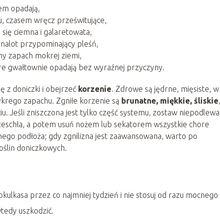
sem opadają,
ku, czasem wręcz prześwitujące,
i się ciemna i galaretowata,
 nalot przypominający pleśń,
ny zapach mokrej ziemi,
stare gwałtownie opadają bez wyraźnej przyczyny.
ę z doniczki i obejrzeć
korzenie
. Zdrowe są jędrne, mięsiste, w
krego zapachu. Zgniłe korzenie są
brunatne, miękkie, śliskie
u. Jeśli zniszczona jest tylko część systemu, zostaw niepodlew
przeschła, a potem usuń nożem lub sekatorem wszystkie chore
ego podłoża; gdy zgnilizna jest zaawansowana, warto po
oślin doniczkowych.
okulkasa przez co najmniej tydzień i nie stosuj od razu mocnego
tedy uszkodzić.