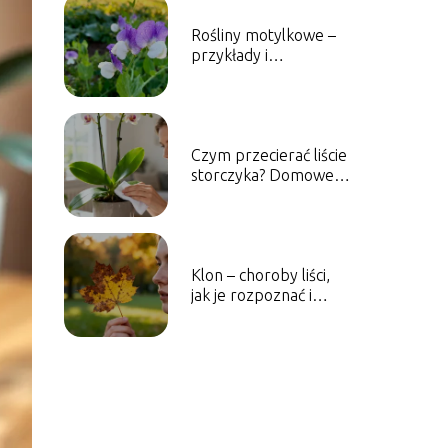
Rośliny motylkowe –
przykłady i
charakterystyka
gatunków
Czym przecierać liście
storczyka? Domowe
sposoby na
pielęgnację
Klon – choroby liści,
jak je rozpoznać i
leczyć?