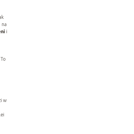
ak
e na
eni
i
 To
zi w
ei