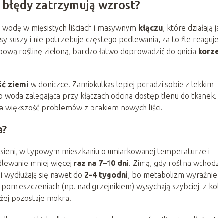
e błędy zatrzymują wzrost?
e wodę w mięsistych liściach i masywnym
kłączu
, które działają j
sy suszy i nie potrzebuje częstego podlewania, za to źle reaguj
pową roślinę zieloną, bardzo łatwo doprowadzić do gnicia
korz
ść ziemi
w doniczce. Zamiokulkas lepiej poradzi sobie z lekkim
 woda zalegająca przy kłączach odcina dostęp tlenu do tkanek.
za większość problemów z brakiem nowych liści.
a?
jesieni, w typowym mieszkaniu o umiarkowanej temperaturze i
dlewanie mniej więcej
raz na 7–10 dni
. Zimą, gdy roślina wchod
 wydłużają się nawet do
2–4 tygodni
, bo metabolizm wyraźnie
 pomieszczeniach (np. nad grzejnikiem) wysychają szybciej, z kol
użej pozostaje mokra.