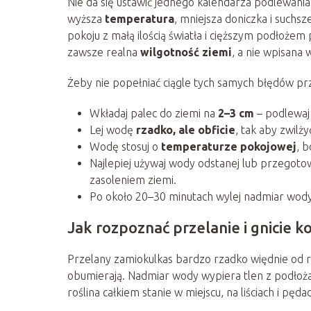
Nie da się ustawić jednego kalendarza podlewania
wyższa
temperatura
, mniejsza doniczka i suchs
pokoju z małą ilością światła i cięższym podłoż
zawsze realna
wilgotność ziemi
, a nie wpisana 
Żeby nie popełniać ciągle tych samych błędów prz
Wkładaj palec do ziemi na
2–3 cm
– podlewaj 
Lej wodę
rzadko, ale obficie
, tak aby zwil
Wodę stosuj o
temperaturze pokojowej
, b
Najlepiej używaj wody odstanej lub przegotowa
zasoleniem ziemi.
Po około 20–30 minutach wylej nadmiar wody
Jak rozpoznać przelanie i gnicie k
Przelany zamiokulkas bardzo rzadko więdnie od r
obumierają. Nadmiar wody wypiera tlen z podłoża
roślina całkiem stanie w miejscu, na liściach i pę