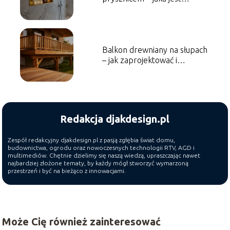
optymalna?
Balkon drewniany na słupach
– jak zaprojektować i
wykonać?
Redakcja djakdesign.pl
Zespół redakcyjny djakdesign.pl z pasją zgłębia świat domu,
budownictwa, ogrodu oraz nowoczesnych technologii RTV, AGD i
multimediów. Chętnie dzielimy się naszą wiedzą, upraszczając nawet
najbardziej złożone tematy, by każdy mógł stworzyć wymarzoną
przestrzeń i być na bieżąco z innowacjami.
Może Cię również zainteresować