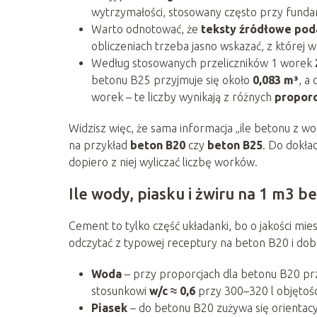
wytrzymałości, stosowany często przy funda
Warto odnotować, że
teksty źródłowe poda
obliczeniach trzeba jasno wskazać, z której wa
Według stosowanych przeliczników 1 worek
betonu B25 przyjmuje się około
0,083 m³
, a 
worek – te liczby wynikają z różnych
proporc
Widzisz więc, że sama informacja „ile betonu z wo
na przykład
beton B20
czy
beton B25
. Do dokła
dopiero z niej wyliczać liczbę worków.
Ile wody, piasku i żwiru na 1 m3 
Cement to tylko część układanki, bo o jakości mie
odczytać z typowej receptury na beton B20 i do
Woda
– przy proporcjach dla betonu B20 pr
stosunkowi
w/c ≈ 0,6
przy 300–320 l objętoś
Piasek
– do betonu B20 zużywa się orientacy