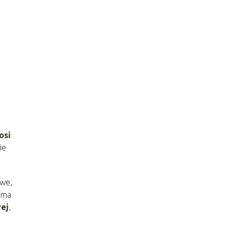
osi
ie
owe,
orma
ej
,