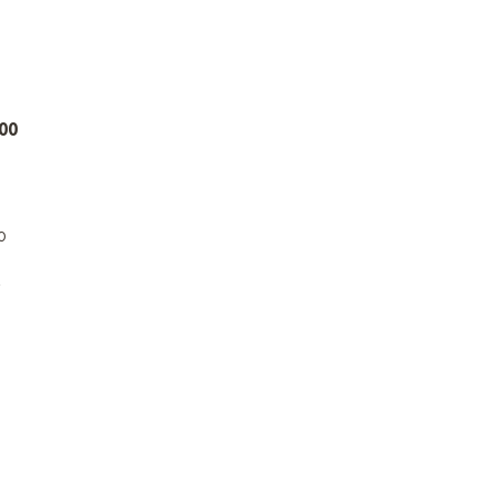
00
o
y