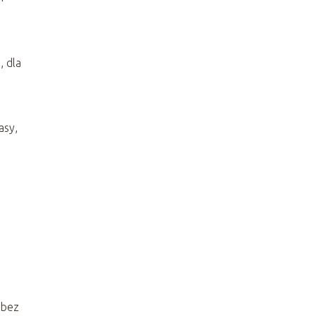
i
, dla
asy,
bez