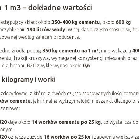
a 1 m3 – dokładne wartości
następujący skład: około
350–400 kg cementu
, około
600 kg
przybliżeniu
190 litrów wody
. W tej klasie często stosuje się te
ozowanej według zaleceń producenta.
jedne źródła podają
350 kg cementu na 1 m³
, inne wskazują
40
mentu, frakcji kruszywa, wymaganej konsystencji mieszanki oraz
ry dla betonu B20 zwykle wynosi około
0,6
.
kilogramy i worki
zdecydować, z której z dwóch często stosowanych ilości cemen
rków cementu
, jak i finalna wytrzymałość mieszanki, dlatego p
czeniowe:
B20
daje około
14 worków cementu po 25 kg
, co wystarcza do
innym.
B20
oznacza zużycie
16 worków po 25 kg
i zapewnia większy z