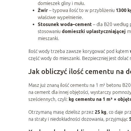
domieszek gliny i mułu.
Żwir
– typowa ilość to w przybliżeniu
1300 k
właściwe wypełnienie.
Stosunek woda–cement
– dla B20 według 
stosowaniu
domieszki uplastyczniającej
mo
mieszanki.
Ilość wody trzeba zawsze korygować pod kątem
część wody do mieszanki. Bezpieczniej jest dolać
Jak obliczyć ilość cementu na 
Masz już znaną ilość cementu na 1 m³ betonu B20
na cement dla innej objętości, wystarczy pomnoż
sześciennych, czyli:
kg cementu na 1 m³ × objęt
Otrzymaną masę dzielisz przez
25 kg
, co daje p
na straty i niedokładności dozowania, przyjmując