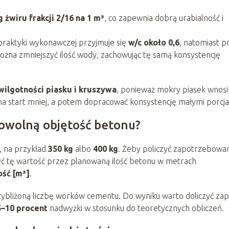
g żwiru frakcji 2/16 na 1 m³
, co zapewnia dobrą urabialność i
praktyki wykonawczej przyjmuje się
w/c około 0,6
, natomiast p
żna zmniejszyć ilość wody, zachowując tę samą konsystencję
wilgotności piasku i kruszywa
, ponieważ mokry piasek wnosi
 na start mniej, a potem dopracować konsystencję małymi porcja
dowolną objętość betonu?
, na przykład
350 kg
albo
400 kg
. Żeby policzyć zapotrzebowa
yć tę wartość przez planowaną ilość betonu w metrach
ość [m³]
.
rzybliżoną liczbę worków cementu. Do wyniku warto doliczyć za
5–10 procent
nadwyżki w stosunku do teoretycznych obliczeń.