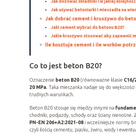
Jak dozować składniki i w jakiej kolejnośc
Jak używać betoniarki i mieszadła na wie
Jak dobrać cement i kruszywo do beto
Jaki cement wybrać do betonu B20?
Jakie kruszywo stosować aby zapewnić 
Ile kosztuje cement i ile worków potr
Co to jest beton B20?
Oznaczenie
beton B20
(równoważne klasie
C16/
20 MPa
. Taka mieszanka nadaje się do większośc
trudnych warunkach.
Beton B20 stosuje się między innymi na
fundame
chodniki, podjazdy, schody oraz ściany nienośne.
PN-EN 206+A2:2021-08
i wcześniejsze normy br
czyli ilością cementu, piasku, żwiru, wody i ewent