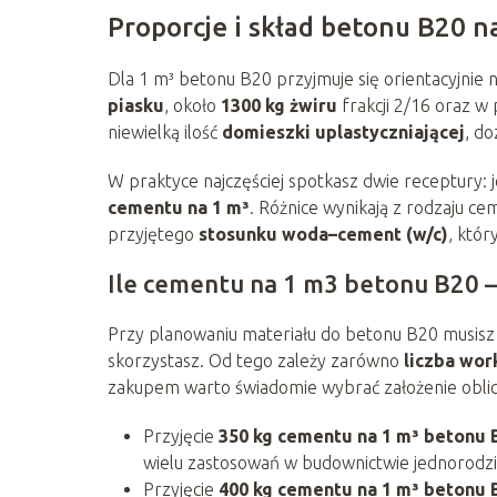
Proporcje i skład betonu B20 n
Dla 1 m³ betonu B20 przyjmuje się orientacyjnie 
piasku
, około
1300 kg żwiru
frakcji 2/16 oraz w 
niewielką ilość
domieszki uplastyczniającej
, d
W praktyce najczęściej spotkasz dwie receptury: 
cementu na 1 m³
. Różnice wynikają z rodzaju ce
przyjętego
stosunku woda–cement (w/c)
, któ
Ile cementu na 1 m3 betonu B20 – 
Przy planowaniu materiału do betonu B20 musisz 
skorzystasz. Od tego zależy zarówno
liczba wo
zakupem warto świadomie wybrać założenie obli
Przyjęcie
350 kg cementu na 1 m³ betonu 
wielu zastosowań w budownictwie jednorodz
Przyjęcie
400 kg cementu na 1 m³ betonu 