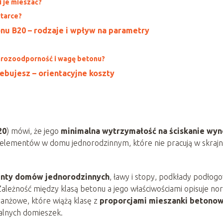
i je mieszać?
rtarce?
nu B20 – rodzaje i wpływ na parametry
mrozoodporność i wagę betonu?
zebujesz – orientacyjne koszty
20
) mówi, że jego
minimalna wytrzymałość na ściskanie wyn
i elementów w domu jednorodzinnym, które nie pracują w skrajn
nty domów jednorodzinnych
, ławy i stopy, podkłady podłog
 Zależność między klasą betonu a jego właściwościami opisuje n
anżowe, które wiążą klasę z
proporcjami mieszanki betonow
ualnych domieszek.