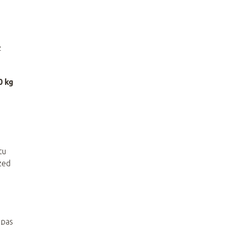
ż
0 kg
tu
rzed
apas