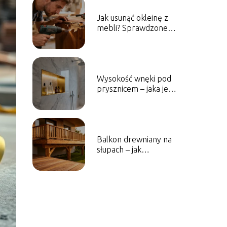
Jak usunąć okleinę z
mebli? Sprawdzone
sposoby i porady
Wysokość wnęki pod
prysznicem – jaka jest
optymalna?
Balkon drewniany na
słupach – jak
zaprojektować i
wykonać?