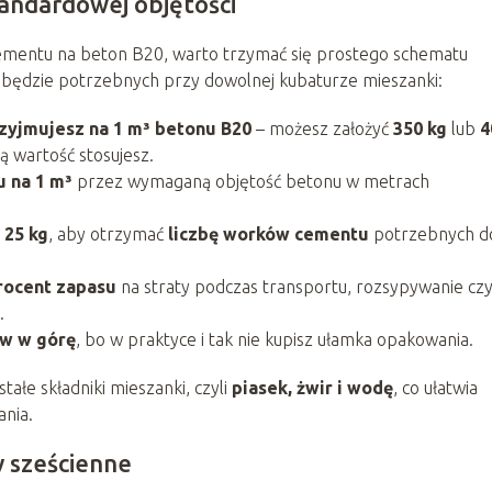
tandardowej objętości
ementu na beton B20, warto trzymać się prostego schematu
ów będzie potrzebnych przy dowolnej kubaturze mieszanki:
zyjmujesz na 1 m³ betonu B20
– możesz założyć
350 kg
lub
4
rą wartość stosujesz.
 na 1 m³
przez wymaganą objętość betonu w metrach
z
25 kg
, aby otrzymać
liczbę worków cementu
potrzebnych d
rocent zapasu
na straty podczas transportu, rozsypywanie cz
.
w w górę
, bo w praktyce i tak nie kupisz ułamka opakowania.
ałe składniki mieszanki, czyli
piasek, żwir i wodę
, co ułatwia
nia.
y sześcienne