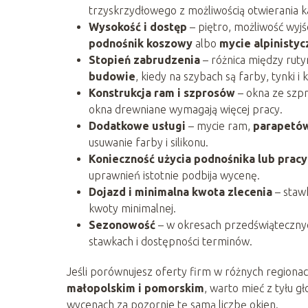
trzyskrzydłowego z możliwością otwierania 
Wysokość i dostęp
– piętro, możliwość wyjś
podnośnik koszowy
albo
mycie alpinistyc
Stopień zabrudzenia
– różnica między ru
budowie
, kiedy na szybach są farby, tynki i k
Konstrukcja ram i szprosów
– okna ze szpr
okna drewniane wymagają więcej pracy.
Dodatkowe usługi
– mycie ram,
parapetó
usuwanie farby i silikonu.
Konieczność użycia podnośnika lub pracy 
uprawnień istotnie podbija wycenę.
Dojazd i minimalna kwota zlecenia
– stawk
kwoty minimalnej.
Sezonowość
– w okresach przedświątecznyc
stawkach i dostępności terminów.
Jeśli porównujesz oferty firm w różnych region
małopolskim i pomorskim
, warto mieć z tyłu 
wycenach za pozornie tę samą liczbę okien.