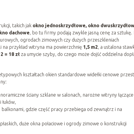
kcji, takich jak
okno jednoskrzydłowe, okno dwuskrzydłow
okno dachowe
, bo tu firmy podają zwykle jasną cenę za sztukę.
iurowych, ogrodach zimowych czy dużych przeszkleniach
śli na przykład witryna ma powierzchnię
1,5 m2
, a ustalona staw
12 = 18 zł
za umycie szyby, do czego może dojść oddzielna dopł
ietypowych kształtach okien standardowe widełki cenowe przest
ny:
anoramiczne ściany szklane w salonach, narożne witryny łączące
i łuków,
i balkonami, gdzie część pracy przebiega od zewnątrz i na
 płaskich, duże okna połaciowe i ogrody zimowe o konstrukcji