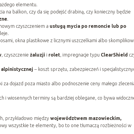
każdego elementu.
cia na balkon, czy da się podejść drabiną, czy konieczny będzie
zne
.
tynowym czyszczeniem a
usługą mycia po remoncie lub po
leje.
osami, okna plastikowe z licznymi uszczelkami albo skompliko
w
, czyszczenie
żaluzji
i
rolet
, impregnacje typu
ClearShield
cz
alpinistycznej
– koszt sprzętu, zabezpieczeń i specjalistyczny
i za dojazd poza miasto albo podnoszenie ceny małego zleceni
h i wiosennych terminy są bardziej oblegane, co bywa widoczn
ach, przykładowo między
województwem mazowieckim,
głowy wszystkie te elementy, bo to one tłumaczą rozbieżności w