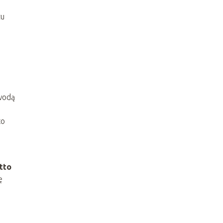
tu
 wodą
co
tto
ę