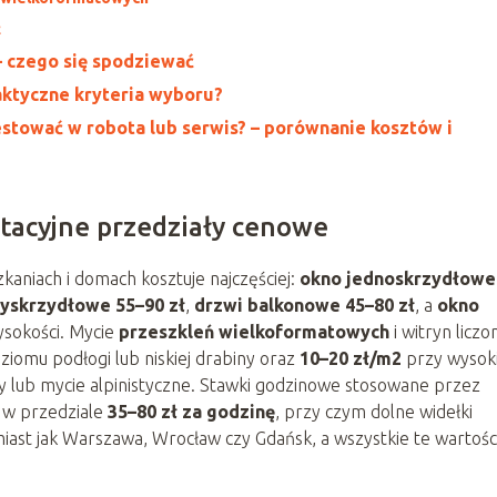
ć
– czego się spodziewać
aktyczne kryteria wyboru?
stować w robota lub serwis? – porównanie kosztów i
entacyjne przedziały cenowe
kaniach i domach kosztuje najczęściej:
okno jednoskrzydłowe
zyskrzydłowe 55–90 zł
,
drzwi balkonowe 45–80 zł
, a
okno
wysokości. Mycie
przeszkleń wielkoformatowych
i witryn liczo
ziomu podłogi lub niskiej drabiny oraz
10–20 zł/m2
przy wysok
 lub mycie alpinistyczne. Stawki godzinowe stosowane przez
 w przedziale
35–80 zł za godzinę
, przy czym dolne widełki
miast jak Warszawa, Wrocław czy Gdańsk, a wszystkie te wartośc