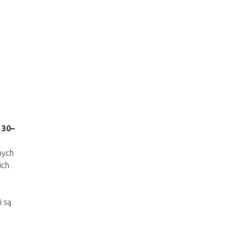
 30–
nych
ich
i są