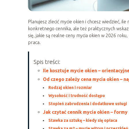
Planujesz zlecić mycie okien i chcesz wiedzieć, il
konkretnego cennika, ale też praktycznych wskazó
się, jakie są realne ceny mycia okien w 2026 roku
praca.
Spis treści:
Ile kosztuje mycie okien – orientacyj
Od czego zależy cena mycia okien – na
Rodzaj okien i rozmiar
Wysokość i trudność dostępu
Stopień zabrudzenia i dodatkowe usługi
Jak czytać cennik mycia okien – formy 
Stawka za sztukę – kiedy się opłaca
Stawka za m2 – mycie witryn i przeszkle