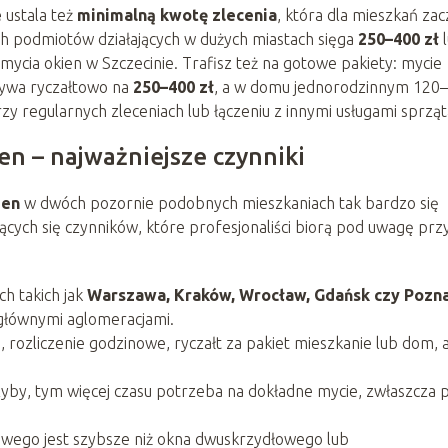
e
ustala też
minimalną kwotę zlecenia
, która dla mieszkań za
ch podmiotów działających w dużych miastach sięga
250–400 zł
l
mycia okien w Szczecinie. Trafisz też na gotowe pakiety: mycie
bywa ryczałtowo na
250–400 zł
, a w domu jednorodzinnym 120
rzy regularnych zleceniach lub łączeniu z innymi usługami sprząt
en – najważniejsze czynniki
ien
w dwóch pozornie podobnych mieszkaniach tak bardzo się
cych się czynników, które profesjonaliści biorą pod uwagę prz
h takich jak
Warszawa, Kraków, Wrocław, Gdańsk czy Pozn
 głównymi aglomeracjami.
, rozliczenie godzinowe, ryczałt za pakiet mieszkanie lub dom, 
yby, tym więcej czasu potrzeba na dokładne mycie, zwłaszcza 
owego jest szybsze niż okna dwuskrzydłowego lub