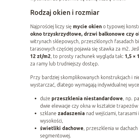
Rodzaj okien i rozmiar
Najprościej liczy się
mycie okien
o typowej konstru
okno trzyskrzydłowe, drzwi balkonowe czy 
witrynach sklepowych, przeszklonych fasadach b
tarasowych częściej pojawia się stawka za m2. Je
12 zł/m2
, to prosty rachunek wygląda tak:
1,5 × 
za ramy lub trudniejszy dostęp.
Przy bardziej skomplikowanych konstrukcjach i n
wystarczać, dlatego wymagają indywidualnej wyce
duże
przeszklenia niestandardowe
, np. p
dwie elewacje czy okna w kształcie trapezów 
szklane
zadaszenia
nad wejściami, tarasami 
wysokości,
świetliki dachowe
, przeszklenia w dachach
segmentowej.