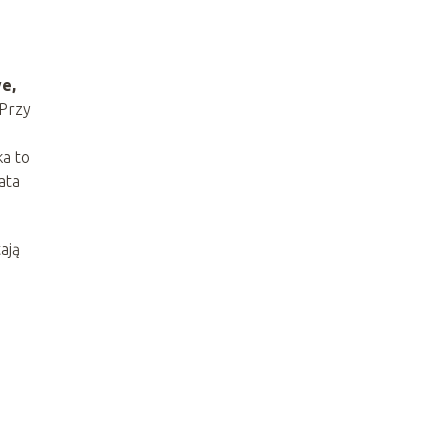
e,
 Przy
ka to
ata
ają