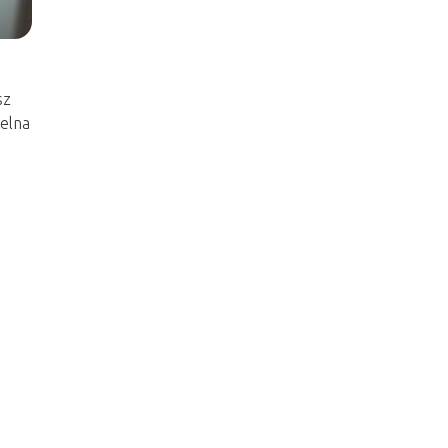
sz
ielna