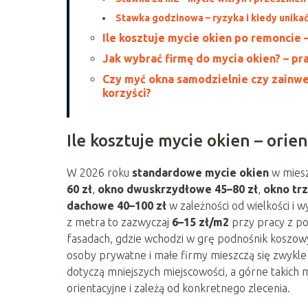
Stawka godzinowa – ryzyka i kiedy unika
Ile kosztuje mycie okien po remoncie 
Jak wybrać firmę do mycia okien? – pr
Czy myć okna samodzielnie czy zainwe
korzyści?
Ile kosztuje mycie okien – ori
W 2026 roku
standardowe mycie okien
w miesz
60 zł
,
okno dwuskrzydłowe 45–80 zł
,
okno tr
dachowe 40–100 zł
w zależności od wielkości i 
z metra to zazwyczaj
6–15 zł/m2
przy pracy z po
fasadach, gdzie wchodzi w grę podnośnik koszowy
osoby prywatne i małe firmy mieszczą się zwykle
dotyczą mniejszych miejscowości, a górne takich 
orientacyjne i zależą od konkretnego zlecenia.