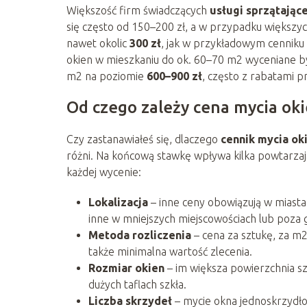
Większość firm świadczących
usługi sprzątając
się często od 150–200 zł, a w przypadku większy
nawet okolic
300 zł
, jak w przykładowym cenniku 
okien w mieszkaniu do ok. 60–70 m2 wyceniane 
m2 na poziomie
600–900 zł
, często z rabatami p
Od czego zależy cena mycia oki
Czy zastanawiałeś się, dlaczego
cennik mycia ok
różni. Na końcową stawkę wpływa kilka powtarzają
każdej wycenie:
Lokalizacja
– inne ceny obowiązują w miastac
inne w mniejszych miejscowościach lub poza
Metoda rozliczenia
– cena za sztukę, za m2
także minimalna wartość zlecenia.
Rozmiar okien
– im większa powierzchnia sz
dużych taflach szkła.
Liczba skrzydeł
– mycie okna jednoskrzydł