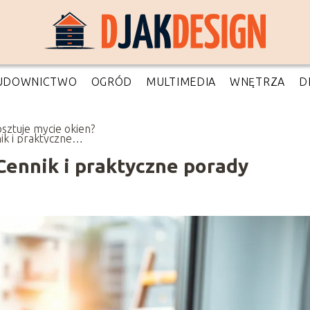
UDOWNICTWO
OGRÓD
MULTIMEDIA
WNĘTRZA
D
osztuje mycie okien?
ik i praktyczne
dy
 Cennik i praktyczne porady