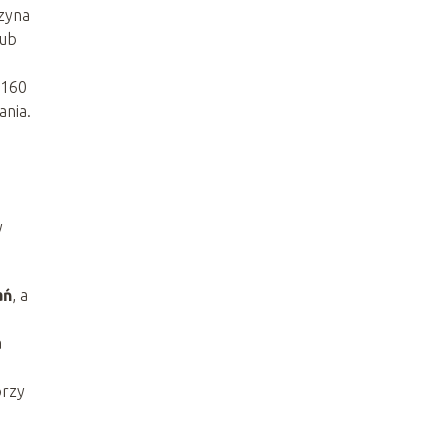
czyna
ub
–160
ania.
y
ań
, a
a
przy