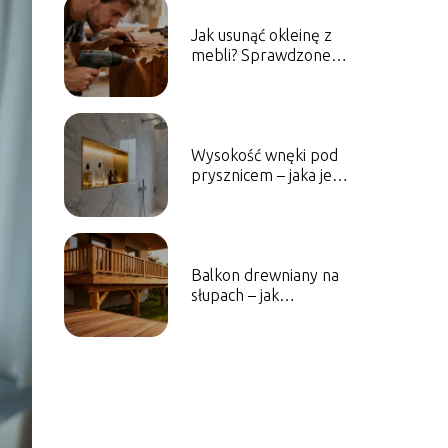
Jak usunąć okleinę z
mebli? Sprawdzone
sposoby i porady
Wysokość wnęki pod
prysznicem – jaka jest
optymalna?
Balkon drewniany na
słupach – jak
zaprojektować i
wykonać?