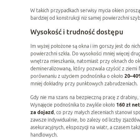
W takich przypadkach serwisy mycia okien proszą 
bardziej od konstrukcji niż samej powierzchni szyb
Wysokość i trudność dostępu
Im wyżej położone są okna i im gorszy jest do nic
powierzchni szkła. Do wysokości mniej więcej dru
wnętrza mieszkania, natomiast przy oknach do ok
demineralizowaną, który pozwala czyścić z ziemi
porównaniu z użyciem podnośnika o około
20–40
mniej dokładny przy punktowych zabrudzeniach.
Gdy nie ma szans na bezpieczną pracę z drabiny
Wynajęcie podnośnika to zwykle około
160 zł ne
za dojazd
, co przy małych zleceniach stanowi spo
zawsze indywidualnie, bo zależy od liczby zjazd
asekuracyjnych, ekspozycji na wiatr, a czasem ta
handlowych.