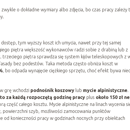
zwykle o dokładne wymiary albo zdjęcia, bo czas pracy zależy 
y.
h dostęp, tym wyższy koszt ich umycia, nawet przy tej samej
giego piętra większość wykonawców radzi sobie z drabiną lub z
. trzeciego piętra sprawdza się system kijów teleskopowych z
 fasady bez podestów. Taka metoda często obniża koszt w
%
, bo odpada wynajęcie ciężkiego sprzętu, choć efekt bywa nie
, w grę wchodzi
podnośnik koszowy
lub
mycie alpinistyczne
.
tto za każdą rozpoczętą godzinę pracy
plus
około 150 zł ne
rą część całego kosztu. Mycie alpinistyczne na linach wycenia si
ów, powierzchni szyb, możliwości zamocowania punktów
kże od konieczności pracy w godzinach nocnych przy obiektach