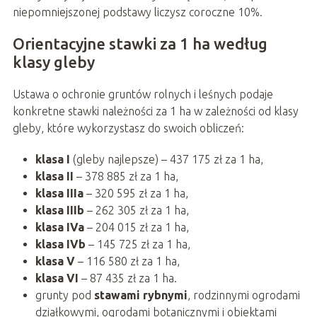
niepomniejszonej podstawy liczysz coroczne 10%.
Orientacyjne stawki za 1 ha według
klasy gleby
Ustawa o ochronie gruntów rolnych i leśnych podaje
konkretne stawki należności za 1 ha w zależności od klasy
gleby, które wykorzystasz do swoich obliczeń:
klasa I
(gleby najlepsze) – 437 175 zł za 1 ha,
klasa II
– 378 885 zł za 1 ha,
klasa IIIa
– 320 595 zł za 1 ha,
klasa IIIb
– 262 305 zł za 1 ha,
klasa IVa
– 204 015 zł za 1 ha,
klasa IVb
– 145 725 zł za 1 ha,
klasa V
– 116 580 zł za 1 ha,
klasa VI
– 87 435 zł za 1 ha.
grunty pod
stawami rybnymi
, rodzinnymi ogrodami
działkowymi, ogrodami botanicznymi i obiektami