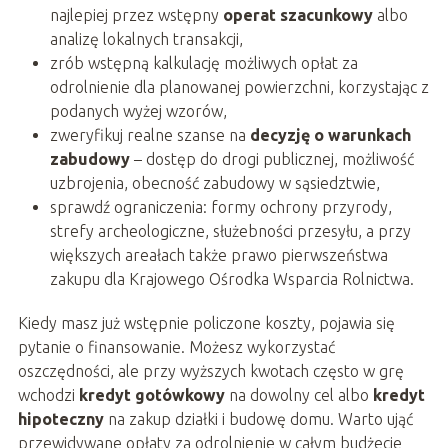
najlepiej przez wstępny
operat szacunkowy
albo
analizę lokalnych transakcji,
zrób wstępną kalkulację możliwych opłat za
odrolnienie dla planowanej powierzchni, korzystając z
podanych wyżej wzorów,
zweryfikuj realne szanse na
decyzję o warunkach
zabudowy
– dostęp do drogi publicznej, możliwość
uzbrojenia, obecność zabudowy w sąsiedztwie,
sprawdź ograniczenia: formy ochrony przyrody,
strefy archeologiczne, służebności przesyłu, a przy
większych areałach także prawo pierwszeństwa
zakupu dla Krajowego Ośrodka Wsparcia Rolnictwa.
Kiedy masz już wstępnie policzone koszty, pojawia się
pytanie o finansowanie. Możesz wykorzystać
oszczędności, ale przy wyższych kwotach często w grę
wchodzi
kredyt gotówkowy
na dowolny cel albo
kredyt
hipoteczny
na zakup działki i budowę domu. Warto ująć
przewidywane opłaty za odrolnienie w całym budżecie