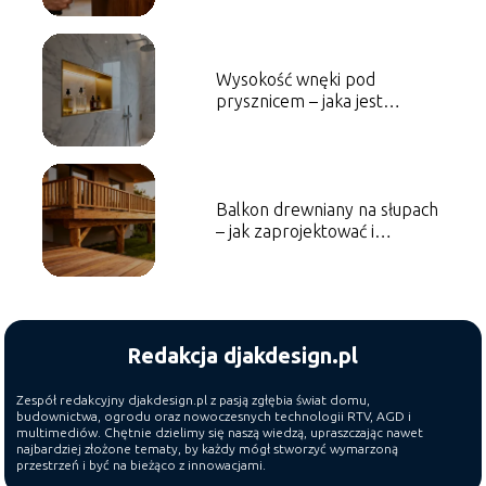
Wysokość wnęki pod
prysznicem – jaka jest
optymalna?
Balkon drewniany na słupach
– jak zaprojektować i
wykonać?
Redakcja djakdesign.pl
Zespół redakcyjny djakdesign.pl z pasją zgłębia świat domu,
budownictwa, ogrodu oraz nowoczesnych technologii RTV, AGD i
multimediów. Chętnie dzielimy się naszą wiedzą, upraszczając nawet
najbardziej złożone tematy, by każdy mógł stworzyć wymarzoną
przestrzeń i być na bieżąco z innowacjami.