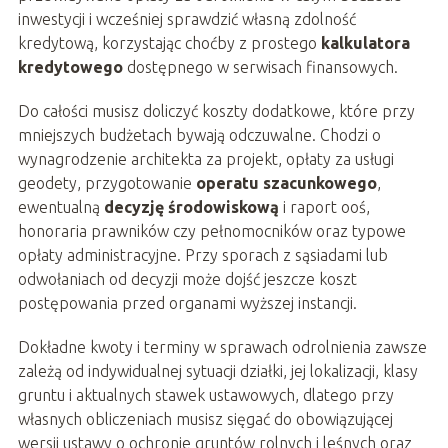
inwestycji i wcześniej sprawdzić własną zdolność
kredytową, korzystając choćby z prostego
kalkulatora
kredytowego
dostępnego w serwisach finansowych.
Do całości musisz doliczyć koszty dodatkowe, które przy
mniejszych budżetach bywają odczuwalne. Chodzi o
wynagrodzenie architekta za projekt, opłaty za usługi
geodety, przygotowanie
operatu szacunkowego
,
ewentualną
decyzję środowiskową
i raport ooś,
honoraria prawników czy pełnomocników oraz typowe
opłaty administracyjne. Przy sporach z sąsiadami lub
odwołaniach od decyzji może dojść jeszcze koszt
postępowania przed organami wyższej instancji.
Dokładne kwoty i terminy w sprawach odrolnienia zawsze
zależą od indywidualnej sytuacji działki, jej lokalizacji, klasy
gruntu i aktualnych stawek ustawowych, dlatego przy
własnych obliczeniach musisz sięgać do obowiązującej
wersji ustawy o ochronie gruntów rolnych i leśnych oraz