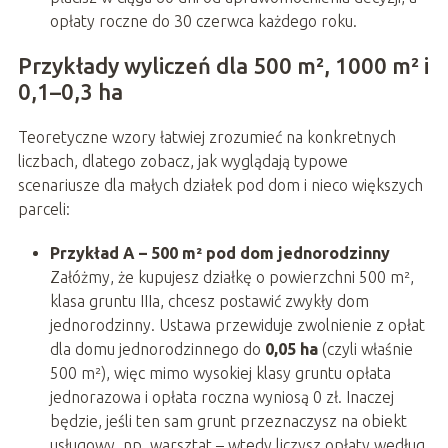
opłaty roczne do 30 czerwca każdego roku.
Przykłady wyliczeń dla 500 m², 1000 m² i
0,1–0,3 ha
Teoretyczne wzory łatwiej zrozumieć na konkretnych
liczbach, dlatego zobacz, jak wyglądają typowe
scenariusze dla małych działek pod dom i nieco większych
parceli:
Przykład A – 500 m² pod dom jednorodzinny
Załóżmy, że kupujesz działkę o powierzchni 500 m²,
klasa gruntu IIIa, chcesz postawić zwykły dom
jednorodzinny. Ustawa przewiduje zwolnienie z opłat
dla domu jednorodzinnego do
0,05 ha
(czyli właśnie
500 m²), więc mimo wysokiej klasy gruntu opłata
jednorazowa i opłata roczna wyniosą 0 zł. Inaczej
będzie, jeśli ten sam grunt przeznaczysz na obiekt
usługowy, np. warsztat – wtedy liczysz opłaty według