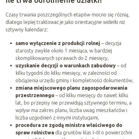
Ile trwa odrolnienie działki?
Czasy trwania poszczególnych etapów mocno się różnią,
dlatego lepiej traktować je jako orientacyjne widełki niż
sztywny kalendarz:
samo wyłączenie z produkcji rolnej
– decyzja
starosty zwykle około 1 miesiąca, w bardziej
skomplikowanych sprawach do 2 miesięcy,
uzyskanie decyzji o warunkach zabudowy
– od
kilku tygodni do kilku miesięcy, w zależności od
obciążenia urzędu gminy i kompletności dokumentów,
zmiana miejscowego planu zagospodarowania
przestrzennego
– od kilku miesięcy do nawet kilku
lat, bo przepisy nie przewidują sztywnego terminu, a
wpływ ma zakres planu, liczba uwag mieszkańców i
liczba uzgodnień z innymi instytucjami,
procedura ze zgodą ministra właściwego do
spraw rolnictwa
dla gruntów klas I–III o powierzchni