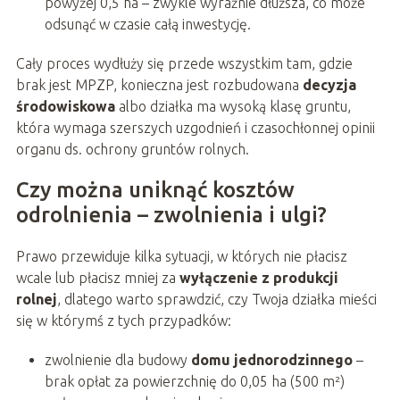
powyżej 0,5 ha – zwykle wyraźnie dłuższa, co może
odsunąć w czasie całą inwestycję.
Cały proces wydłuży się przede wszystkim tam, gdzie
brak jest MPZP, konieczna jest rozbudowana
decyzja
środowiskowa
albo działka ma wysoką klasę gruntu,
która wymaga szerszych uzgodnień i czasochłonnej opinii
organu ds. ochrony gruntów rolnych.
Czy można uniknąć kosztów
odrolnienia – zwolnienia i ulgi?
Prawo przewiduje kilka sytuacji, w których nie płacisz
wcale lub płacisz mniej za
wyłączenie z produkcji
rolnej
, dlatego warto sprawdzić, czy Twoja działka mieści
się w którymś z tych przypadków:
zwolnienie dla budowy
domu jednorodzinnego
–
brak opłat za powierzchnię do 0,05 ha (500 m²)