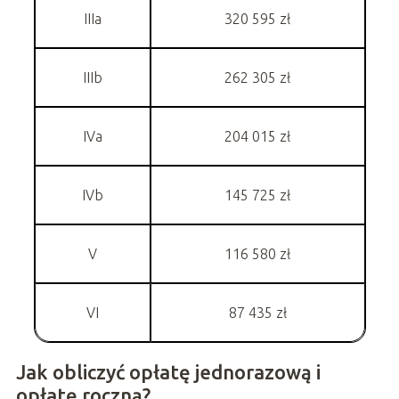
IIIa
320 595 zł
IIIb
262 305 zł
IVa
204 015 zł
IVb
145 725 zł
V
116 580 zł
VI
87 435 zł
Jak obliczyć opłatę jednorazową i
opłatę roczną?