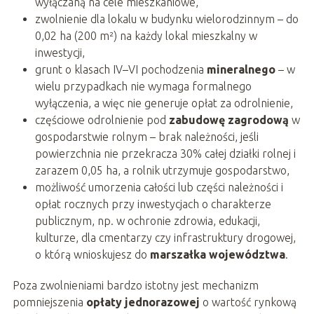
wyłączaną na cele mieszkaniowe,
zwolnienie dla lokalu w budynku wielorodzinnym – do
0,02 ha (200 m²) na każdy lokal mieszkalny w
inwestycji,
grunt o klasach IV–VI pochodzenia
mineralnego
– w
wielu przypadkach nie wymaga formalnego
wyłączenia, a więc nie generuje opłat za odrolnienie,
częściowe odrolnienie pod
zabudowę zagrodową
w
gospodarstwie rolnym – brak należności, jeśli
powierzchnia nie przekracza 30% całej działki rolnej i
zarazem 0,05 ha, a rolnik utrzymuje gospodarstwo,
możliwość umorzenia całości lub części należności i
opłat rocznych przy inwestycjach o charakterze
publicznym, np. w ochronie zdrowia, edukacji,
kulturze, dla cmentarzy czy infrastruktury drogowej,
o którą wnioskujesz do
marszałka województwa
.
Poza zwolnieniami bardzo istotny jest mechanizm
pomniejszenia
opłaty jednorazowej
o wartość rynkową