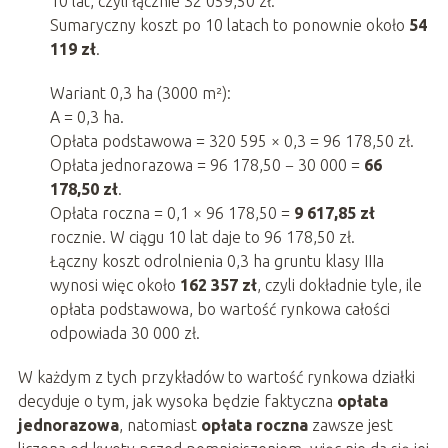
10 lat, czyli łącznie 32 059,50 zł.
Sumaryczny koszt po 10 latach to ponownie około
54
119 zł
.
Wariant 0,3 ha (3000 m²):
A = 0,3 ha.
Opłata podstawowa = 320 595 × 0,3 = 96 178,50 zł.
Opłata jednorazowa = 96 178,50 − 30 000 =
66
178,50 zł
.
Opłata roczna = 0,1 × 96 178,50 =
9 617,85 zł
rocznie. W ciągu 10 lat daje to 96 178,50 zł.
Łączny koszt odrolnienia 0,3 ha gruntu klasy IIIa
wynosi więc około
162 357 zł
, czyli dokładnie tyle, ile
opłata podstawowa, bo wartość rynkowa całości
odpowiada 30 000 zł.
W każdym z tych przykładów to wartość rynkowa działki
decyduje o tym, jak wysoka będzie faktyczna
opłata
jednorazowa
, natomiast
opłata roczna
zawsze jest