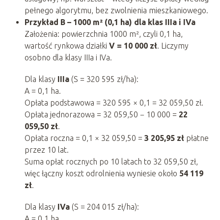
pełnego algorytmu, bez zwolnienia mieszkaniowego.
Przykład B – 1000 m² (0,1 ha) dla klas IIIa i IVa
Założenia: powierzchnia 1000 m², czyli 0,1 ha,
wartość rynkowa działki
V = 10 000 zł
. Liczymy
osobno dla klasy IIIa i IVa.
Dla klasy
IIIa
(S = 320 595 zł/ha):
A = 0,1 ha.
Opłata podstawowa = 320 595 × 0,1 = 32 059,50 zł.
Opłata jednorazowa = 32 059,50 − 10 000 =
22
059,50 zł
.
Opłata roczna = 0,1 × 32 059,50 =
3 205,95 zł
płatne
przez 10 lat.
Suma opłat rocznych po 10 latach to 32 059,50 zł,
więc łączny koszt odrolnienia wyniesie około
54 119
zł
.
Dla klasy
IVa
(S = 204 015 zł/ha):
A = 0,1 ha.