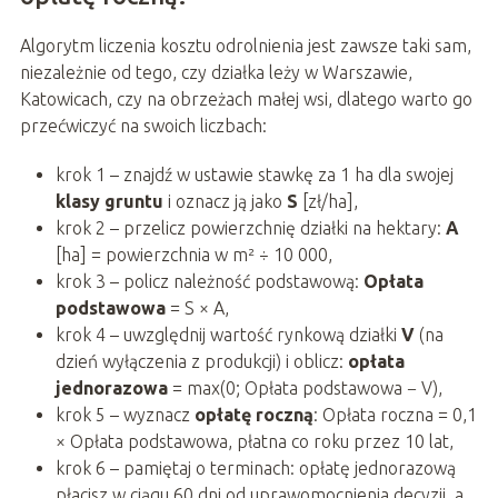
Algorytm liczenia kosztu odrolnienia jest zawsze taki sam,
niezależnie od tego, czy działka leży w Warszawie,
Katowicach, czy na obrzeżach małej wsi, dlatego warto go
przećwiczyć na swoich liczbach:
krok 1 – znajdź w ustawie stawkę za 1 ha dla swojej
klasy gruntu
i oznacz ją jako
S
[zł/ha],
krok 2 – przelicz powierzchnię działki na hektary:
A
[ha] = powierzchnia w m² ÷ 10 000,
krok 3 – policz należność podstawową:
Opłata
podstawowa
= S × A,
krok 4 – uwzględnij wartość rynkową działki
V
(na
dzień wyłączenia z produkcji) i oblicz:
opłata
jednorazowa
= max(0; Opłata podstawowa − V),
krok 5 – wyznacz
opłatę roczną
: Opłata roczna = 0,1
× Opłata podstawowa, płatna co roku przez 10 lat,
krok 6 – pamiętaj o terminach: opłatę jednorazową
płacisz w ciągu 60 dni od uprawomocnienia decyzji, a