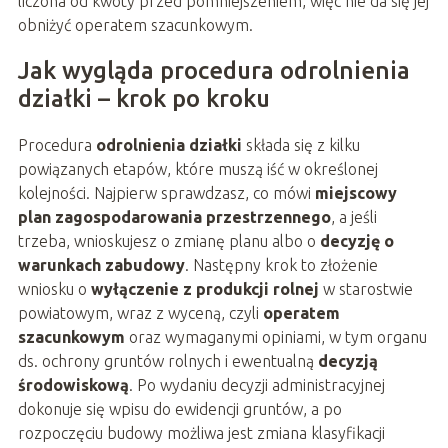
liczona od kwoty przed pomniejszeniem, więc nie da się jej
obniżyć operatem szacunkowym.
Jak wygląda procedura odrolnienia
działki – krok po kroku
Procedura
odrolnienia działki
składa się z kilku
powiązanych etapów, które muszą iść w określonej
kolejności. Najpierw sprawdzasz, co mówi
miejscowy
plan zagospodarowania przestrzennego
, a jeśli
trzeba, wnioskujesz o zmianę planu albo o
decyzję o
warunkach zabudowy
. Następny krok to złożenie
wniosku o
wyłączenie z produkcji rolnej
w starostwie
powiatowym, wraz z wyceną, czyli
operatem
szacunkowym
oraz wymaganymi opiniami, w tym organu
ds. ochrony gruntów rolnych i ewentualną
decyzją
środowiskową
. Po wydaniu decyzji administracyjnej
dokonuje się wpisu do ewidencji gruntów, a po
rozpoczęciu budowy możliwa jest zmiana klasyfikacji