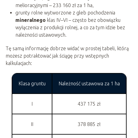
melioracyjnymi – 233 160 zł za 1 ha,
grunty rolne wytworzone z gleb pochodzenia
mineralnego
klas IV–VI – często bez obowiązku
wyłączenia z produkcji rolnej, a co za tym idzie bez
należności ustawowych.
Tę samą informację dobrze widać w prostej tabeli, którą
możesz potraktować jak ściągę przy wstępnych
kalkulacjach:
Klasa gruntu
Należność ustawowa za 1 ha
I
437 175 zł
II
378 885 zł