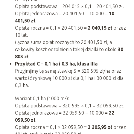
Opłata podstawowa = 204 015 × 0,1 = 20 401,50 zł.
Opłata jednorazowa = 20 401,50 − 10 000 =
10
401,50 zł
.
Opłata roczna = 0,1 × 20 401,50 =
2 040,15 zł
przez
10 lat.
Łączna suma opłat rocznych to 20 401,50 zł, a
całkowity koszt odrolnienia takiej działki to około
30
803 zł
.
Przykład C – 0,1 ha i 0,3 ha, klasa IIIa
Przyjmijmy tę samą stawkę S = 320 595 zł/ha oraz
wartość rynkową 10 000 zł dla 0,1 ha i 30 000 zł dla
0,3 ha.
Wariant 0,1 ha (1000 m²):
Opłata podstawowa = 320 595 × 0,1 = 32 059,50 zł.
Opłata jednorazowa = 32 059,50 − 10 000 =
22
059,50 zł
.
Opłata roczna = 0,1 × 32 059,50 =
3 205,95 zł
przez