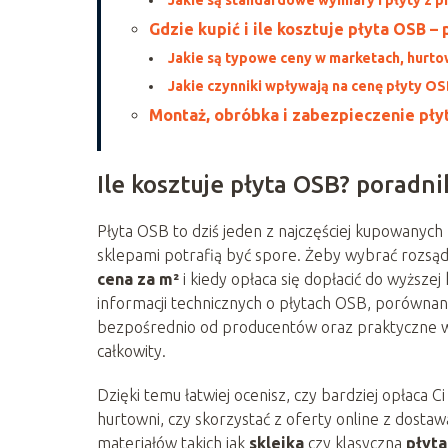
Gdzie kupić i ile kosztuje płyta OSB –
Jakie są typowe ceny w marketach, hurto
Jakie czynniki wpływają na cenę płyty O
Montaż, obróbka i zabezpieczenie pły
Ile kosztuje płyta OSB? poradn
Płyta OSB to dziś jeden z najczęściej kupowany
sklepami potrafią być spore. Żeby wybrać rozsądn
cena za m²
i kiedy opłaca się dopłacić do wyższej
informacji technicznych o płytach OSB, porówna
bezpośrednio od producentów oraz praktyczne w
całkowity.
Dzięki temu łatwiej ocenisz, czy bardziej opłaca Ci
hurtowni, czy skorzystać z oferty online z dosta
materiałów takich jak
sklejka
czy klasyczna
płyt