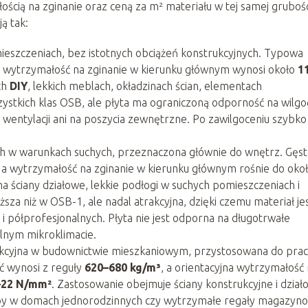
ością na zginanie oraz ceną za m² materiału w tej samej grubośc
ą tak:
eszczeniach, bez istotnych obciążeń konstrukcyjnych. Typowa
na wytrzymałość na zginanie w kierunku głównym wynosi około
1
ch
DIY
, lekkich meblach, okładzinach ścian, elementach
zystkich klas OSB, ale płyta ma ograniczoną odporność na wilgo
z wentylacji ani na poszycia zewnętrzne. Po zawilgoceniu szybko
ch w warunkach suchych, przeznaczona głównie do wnętrz. Gęst
, a wytrzymałość na zginanie w kierunku głównym rośnie do oko
 na ściany działowe, lekkie podłogi w suchych pomieszczeniach i
sza niż w OSB-1, ale nadal atrakcyjna, dzięki czemu materiał je
i półprofesjonalnych. Płyta nie jest odporna na długotrwałe
lnym mikroklimacie.
rukcyjna w budownictwie mieszkaniowym, przystosowana do pra
ć wynosi z reguły
620–680 kg/m³
, a orientacyjna wytrzymałość
–22 N/mm²
. Zastosowanie obejmuje ściany konstrukcyjne i dział
ropy w domach jednorodzinnych czy wytrzymałe regały magazyn