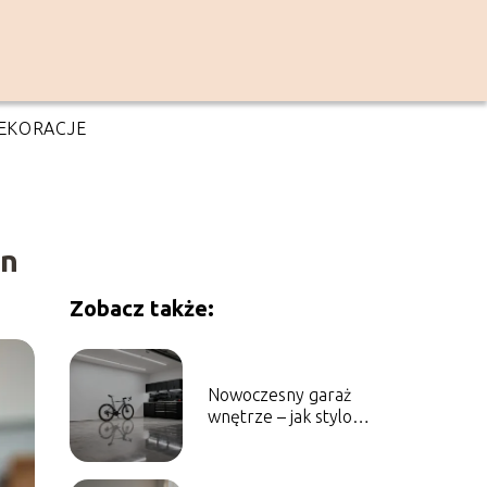
EKORACJE
en
Zobacz także:
Nowoczesny garaż
wnętrze – jak stylowo
urządzić przestrzeń?