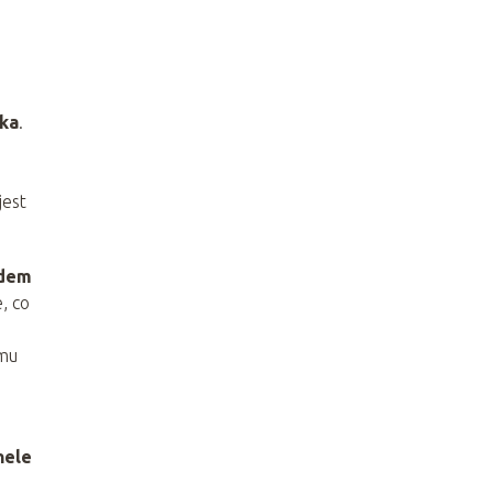
ka
.
jest
ydem
, co
emu
nele