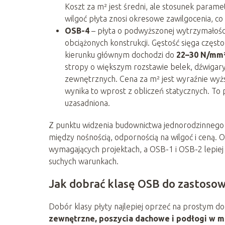
Koszt za m² jest średni, ale stosunek param
wilgoć płyta znosi okresowe zawilgocenia, co
OSB-4
– płyta o podwyższonej wytrzymałośc
obciążonych konstrukcji. Gęstość sięga częst
kierunku głównym dochodzi do
22–30 N/mm
stropy o większym rozstawie belek, dźwigary
zewnętrznych. Cena za m² jest wyraźnie wyżs
wynika to wprost z obliczeń statycznych. To
uzasadniona.
Z punktu widzenia budownictwa jednorodzinnego i
między nośnością, odpornością na wilgoć i ceną. 
wymagających projektach, a OSB-1 i OSB-2 lepiej 
suchych warunkach.
Jak dobrać klasę OSB do zastosow
Dobór klasy płyty najlepiej oprzeć na prostym d
zewnętrzne, poszycia dachowe i podłogi w m