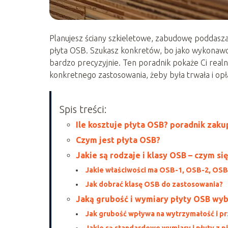
Planujesz ściany szkieletowe, zabudowę poddasza 
płyta OSB. Szukasz konkretów, bo jako wykonawca
bardzo precyzyjnie. Ten poradnik pokaże Ci real
konkretnego zastosowania, żeby była trwała i opł
Spis treści:
Ile kosztuje płyta OSB? poradnik zak
Czym jest płyta OSB?
Jakie są rodzaje i klasy OSB – czym się
Jakie właściwości ma OSB-1, OSB-2, OSB
Jak dobrać klasę OSB do zastosowania?
Jaką grubość i wymiary płyty OSB wyb
Jak grubość wpływa na wytrzymałość i p
Jakie są standardowe wymiary i płyty z 