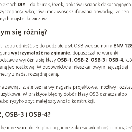
ojektach
DIY
– do biurek, łóżek, boksów i ścianek dekoracyjnych
rzyczepność wkrętów i możliwość szlifowania powodują, że ten
onych majsterkowiczów.
zym się różnią?
trzeba odnieść się do podziału płyt OSB według norm
ENV 12
aganą
wytrzymałość na zginanie
, dopuszczalne warunki
podstawie wyróżnia się klasy
OSB-1
,
OSB-2
,
OSB-3
i
OSB-4
, kt
z ceną jednostkową. W budownictwie mieszkaniowym najczęściej
metry z nadal rozsądną ceną.
ię na zewnątrz, ale też na wymagania projektowe, możliwy rozsta
a użytkowe. W praktyce błędny dobór klasy OSB oznacza albo
lbo ryzyko zbyt małej sztywności konstrukcji.
2, OSB-3 i OSB-4?
ę inne warunki eksploatacji, inne zakresy wilgotności i obciążeń