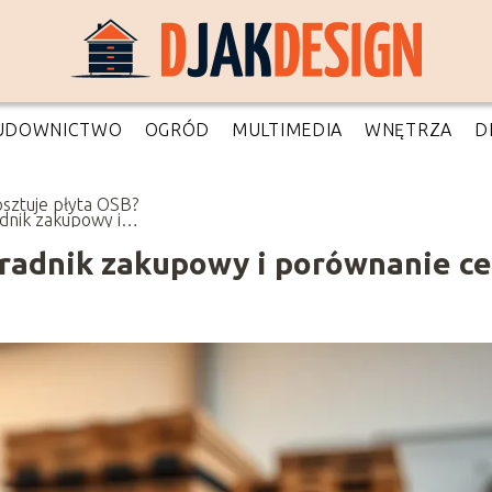
UDOWNICTWO
OGRÓD
MULTIMEDIA
WNĘTRZA
D
kosztuje płyta OSB?
dnik zakupowy i
wnanie cen
Poradnik zakupowy i porównanie c