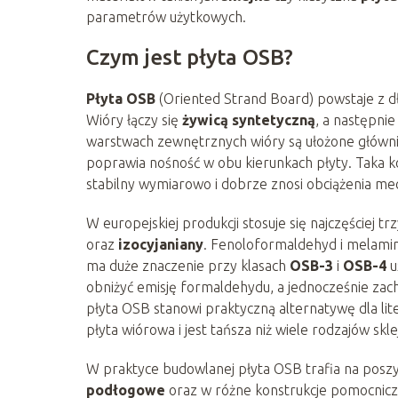
parametrów użytkowych.
Czym jest płyta OSB?
Płyta OSB
(Oriented Strand Board) powstaje z d
Wióry łączy się
żywicą syntetyczną
, a następni
warstwach zewnętrznych wióry są ułożone główni
poprawia nośność w obu kierunkach płyty. Taka ko
stabilny wymiarowo i dobrze znosi obciążenia me
W europejskiej produkcji stosuje się najczęściej tr
oraz
izocyjaniany
. Fenoloformaldehyd i melami
ma duże znaczenie przy klasach
OSB-3
i
OSB-4
u
obniżyć emisję formaldehydu, a jednocześnie za
płyta OSB stanowi praktyczną alternatywę dla li
płyta wiórowa i jest tańsza niż wiele rodzajów sklej
W praktyce budowlanej płyta OSB trafia na poszy
podłogowe
oraz w różne konstrukcje pomocnic