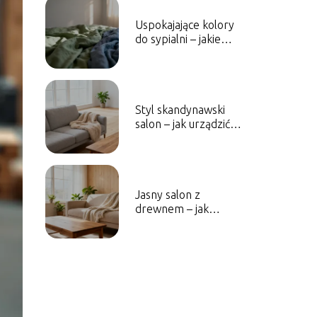
Uspokajające kolory
do sypialni – jakie
wybrać?
Styl skandynawski
salon – jak urządzić
przytulne wnętrze?
Jasny salon z
drewnem – jak
urządzić przytulne
wnętrze?