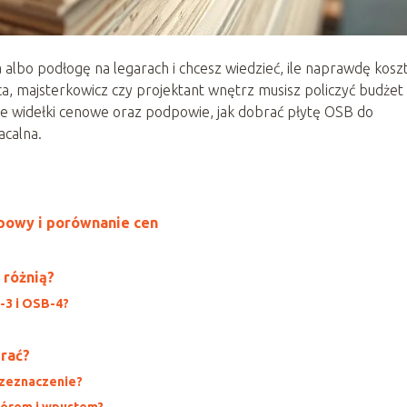
albo podłogę na legarach i chcesz wiedzieć, ile naprawdę kosz
, majsterkowicz czy projektant wnętrz musisz policzyć budżet
ne widełki cenowe oraz podpowie, jak dobrać płytę OSB do
acalna.
upowy i porównanie cen
 różnią?
-3 i OSB-4?
rać?
rzeznaczenie?
piórem i wpustem?