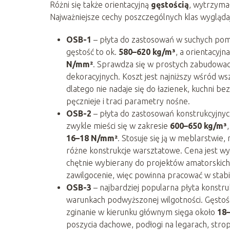
Różni się także orientacyjną
gęstością
, wytrzymał
Najważniejsze cechy poszczególnych klas wyglądaj
OSB-1
– płyta do zastosowań w suchych pomi
gęstość to ok.
580–620 kg/m³
, a orientacyj
N/mm²
. Sprawdza się w prostych zabudowa
dekoracyjnych. Koszt jest najniższy wśród ws
dlatego nie nadaje się do łazienek, kuchni be
pęcznieje i traci parametry nośne.
OSB-2
– płyta do zastosowań konstrukcyjny
zwykle mieści się w zakresie
600–650 kg/m³
16–18 N/mm²
. Stosuje się ją w meblarstwie,
różne konstrukcje warsztatowe. Cena jest wyż
chętnie wybierany do projektów amatorskich 
zawilgocenie, więc powinna pracować w stabi
OSB-3
– najbardziej popularna płyta konst
warunkach podwyższonej wilgotności. Gęstoś
zginanie w kierunku głównym sięga około
18
poszycia dachowe, podłogi na legarach, st