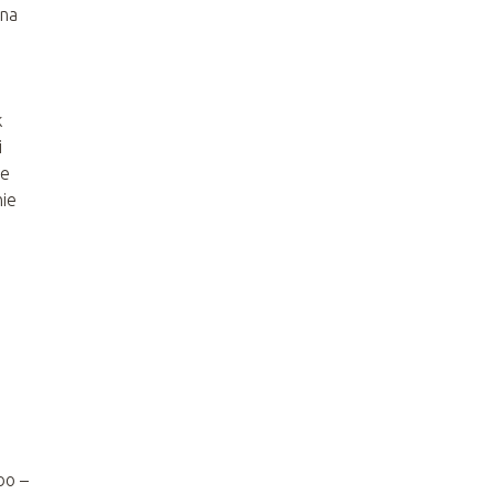
 na
k
i
ie
nie
bo –