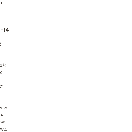
i.
1–14
ć,
ość
ło
st
cy w
 na
owe,
owe.