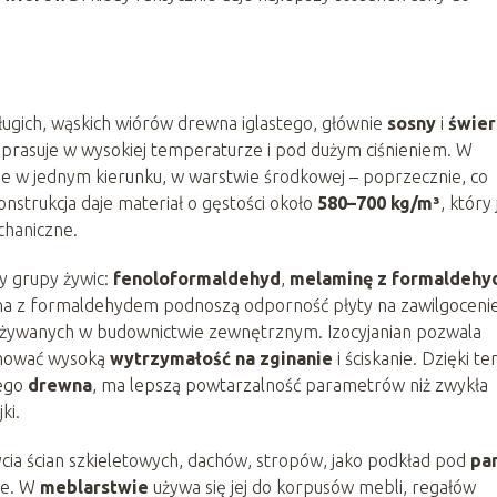
ługich, wąskich wiórów drewna iglastego, głównie
sosny
i
świer
e prasuje w wysokiej temperaturze i pod dużym ciśnieniem. W
e w jednym kierunku, w warstwie środkowej – poprzecznie, co
nstrukcja daje materiał o gęstości około
580–700 kg/m³
, który 
chaniczne.
zy grupy żywic:
fenoloformaldehyd
,
melaminę z formaldeh
na z formaldehydem podnoszą odporność płyty na zawilgocenie
żywanych w budownictwie zewnętrznym. Izocyjanian pozwala
chować wysoką
wytrzymałość na zginanie
i ściskanie. Dzięki t
tego
drewna
, ma lepszą powtarzalność parametrów niż zwykła
ki.
cia ścian szkieletowych, dachów, stropów, jako podkład pod
pa
ze. W
meblarstwie
używa się jej do korpusów mebli, regałów