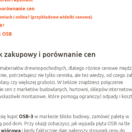
 porównanie cen
wniach i online? (przykładowe widełki cenowe)
SB?
t OSB
ik zakupowy i porównanie cen
ch materiałów drewnopochodnych, dlatego różnice cenowe międz
ie, potrzebujesz nie tylko cennika, ale też wiedzy, od czego za
 klasy czy większej grubości. W tekście znajdziesz połączenie
nie cen z marketów budowlanych, hurtowni, sklepów internetow
skazówki montażowe, które pomogą ograniczyć odpady i kosz
 się kupić
OSB-3
w markecie blisko budowy, zamówić paletę w
wą pod dom. Przy okazji zobaczysz, jak wypada płyta OSB na tle
a wiórowa
i kiedy faktycznie daje najlepszy stosunek ceny do