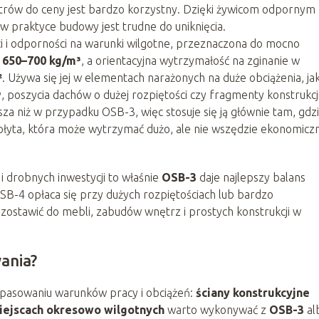
etrów do ceny jest bardzo korzystny. Dzięki żywicom odpornym
 w praktyce budowy jest trudne do uniknięcia.
i i odporności na warunki wilgotne, przeznaczona do mocno
o
650–700 kg/m³
, a orientacyjna wytrzymałość na zginanie w
²
. Używa się jej w elementach narażonych na duże obciążenia, ja
, poszycia dachów o dużej rozpiętości czy fragmenty konstrukcj
za niż w przypadku OSB-3, więc stosuje się ją głównie tam, gdz
 płyta, która może wytrzymać dużo, ale nie wszędzie ekonomicz
 drobnych inwestycji to właśnie
OSB-3
daje najlepszy balans
OSB-4 opłaca się przy dużych rozpiętościach lub bardzo
zostawić do mebli, zabudów wnętrz i prostych konstrukcji w
ania?
opasowaniu warunków pracy i obciążeń:
ściany konstrukcyjne
iejscach okresowo wilgotnych
warto wykonywać z
OSB-3
al