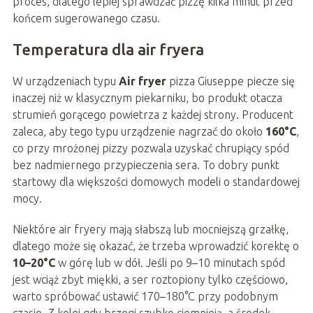
proces, dlatego lepiej sprawdzać pizzę kilka minut przed
końcem sugerowanego czasu.
Temperatura dla air fryera
W urządzeniach typu
Air fryer
pizza Giuseppe piecze się
inaczej niż w klasycznym piekarniku, bo produkt otacza
strumień gorącego powietrza z każdej strony. Producent
zaleca, aby tego typu urządzenie nagrzać do około
160°C
,
co przy mrożonej pizzy pozwala uzyskać chrupiący spód
bez nadmiernego przypieczenia sera. To dobry punkt
startowy dla większości domowych modeli o standardowej
mocy.
Niektóre air fryery mają słabszą lub mocniejszą grzałkę,
dlatego może się okazać, że trzeba wprowadzić korektę o
10–20°C
w górę lub w dół. Jeśli po 9–10 minutach spód
jest wciąż zbyt miękki, a ser roztopiony tylko częściowo,
warto spróbować ustawić 170–180°C przy podobnym
czasie. Z kolei gdy brzegi szybko ciemnieją, a środek