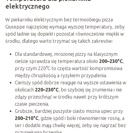
elektrycznego
W piekarniku elektrycznym bez termoobiegu pizza
Giuseppe najczęściej wymaga wyższej temperatury, żeby
spód ładnie się dopiekł i pozostał równocześnie miękki w
środku, dlatego warto trzymać się takich zakresów:
Dla standardowej, mrożonej pizzy na klasycznym
cieście sprawdza się temperatura około
200–230°C
,
przy czym 220°C to częsta wartość kompromisowa
między chrupkością a ryzykiem przypalenia.
Cieńszy spód dobrze reaguje na wyższe ustawienia w
okolicach
220–230°C
, bo szybciej się zrumienia i nie
zdąży przeschnąć w środku nawet przy krótszym
czasie pieczenia.
Grubsze, bardziej puszyste ciasto można upiec przy
200–210°C
, gdzie spód i boki równomiernie rosną, a
ser i dodatki mają chwilę więcej, żeby się nagrzać bez
przypiekania brzegów.