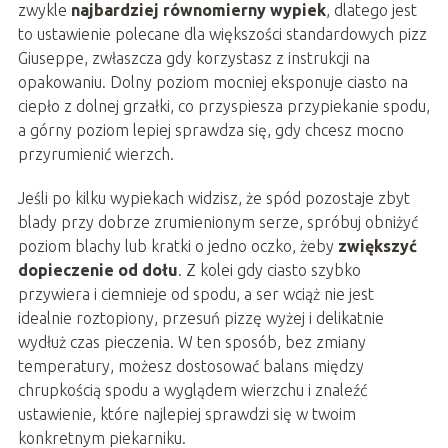
zwykle
najbardziej równomierny wypiek
, dlatego jest
to ustawienie polecane dla większości standardowych pizz
Giuseppe, zwłaszcza gdy korzystasz z instrukcji na
opakowaniu. Dolny poziom mocniej eksponuje ciasto na
ciepło z dolnej grzałki, co przyspiesza przypiekanie spodu,
a górny poziom lepiej sprawdza się, gdy chcesz mocno
przyrumienić wierzch.
Jeśli po kilku wypiekach widzisz, że spód pozostaje zbyt
blady przy dobrze zrumienionym serze, spróbuj obniżyć
poziom blachy lub kratki o jedno oczko, żeby
zwiększyć
dopieczenie od dołu
. Z kolei gdy ciasto szybko
przywiera i ciemnieje od spodu, a ser wciąż nie jest
idealnie roztopiony, przesuń pizzę wyżej i delikatnie
wydłuż czas pieczenia. W ten sposób, bez zmiany
temperatury, możesz dostosować balans między
chrupkością spodu a wyglądem wierzchu i znaleźć
ustawienie, które najlepiej sprawdzi się w twoim
konkretnym piekarniku.