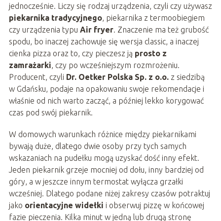
jednocześnie. Liczy się rodzaj urządzenia, czyli czy używasz
piekarnika tradycyjnego
, piekarnika z termoobiegiem
czy urządzenia typu
Air fryer
. Znaczenie ma też grubość
spodu, bo inaczej zachowuje się wersja classic, a inaczej
cienka pizza oraz to, czy pieczesz ją
prosto z
zamrażarki
, czy po wcześniejszym rozmrożeniu.
Producent, czyli
Dr. Oetker Polska Sp. z o.o.
z siedzibą
w Gdańsku, podaje na opakowaniu swoje rekomendacje i
właśnie od nich warto zacząć, a później lekko korygować
czas pod swój piekarnik.
W domowych warunkach różnice między piekarnikami
bywają duże, dlatego dwie osoby przy tych samych
wskazaniach na pudełku mogą uzyskać dość inny efekt.
Jeden piekarnik grzeje mocniej od dołu, inny bardziej od
góry, a w jeszcze innym termostat wyłącza grzałki
wcześniej. Dlatego podane niżej zakresy czasów potraktuj
jako
orientacyjne widełki
i obserwuj pizzę w końcowej
fazie pieczenia. Kilka minut w jedną lub drugą stronę