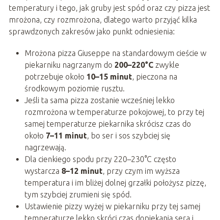
temperatury i tego, jak gruby jest spód oraz czy pizza jest
mrożona, czy rozmrożona, dlatego warto przyjąć kilka
sprawdzonych zakresów jako punkt odniesienia:
Mrożona pizza Giuseppe na standardowym cieście w
piekarniku nagrzanym do
200–220°C
zwykle
potrzebuje około
10–15 minut
, pieczona na
środkowym poziomie rusztu.
Jeśli ta sama pizza zostanie wcześniej lekko
rozmrożona w temperaturze pokojowej, to przy tej
samej temperaturze piekarnika skrócisz czas do
około
7–11 minut
, bo ser i sos szybciej się
nagrzewają.
Dla cienkiego spodu przy 220–230°C często
wystarcza
8–12 minut
, przy czym im wyższa
temperatura i im bliżej dolnej grzałki położysz pizzę,
tym szybciej zrumieni się spód.
Ustawienie pizzy wyżej w piekarniku przy tej samej
temperaturze lekko skróci czas dopiekania sera i