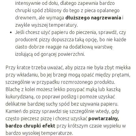
intensywnie od dołu, dlatego zapewnia bardzo
chrupki spód zbliżony do tego z pieca opalanego
drewnem, ale wymaga
dłuższego nagrzewania
i
zwykle wyższej temperatury.
Jeśli chcesz użyć papieru do pieczenia, sprawdź, czy
producent pizzy dopuszcza taką opcję, bo nie każde
ciasto dobrze reaguje na dodatkową warstwę
izolującą od gorącej powierzchni.
Przy kratce trzeba uważać, aby pizza nie była zbyt miękka
przy wkładaniu, bo jej brzegi mogą opaść między prętami,
szczególnie w przypadku rozmrożonego produktu.
Blachę z kolei możesz lekko posypać mąką lub kaszką
kukurydzianą, co poprawi poślizg i pomoże uzyskać
delikatnie bardziej suchy spód bez używania papieru.
Kamień do pizzy sprawdzi się szczególnie wtedy, gdy
często pieczesz pizzę i chcesz uzyskać
powtarzalny,
bardzo chrupki efekt
przy krótszym czasie wypieku w
bardzo wysokiej temperaturze.