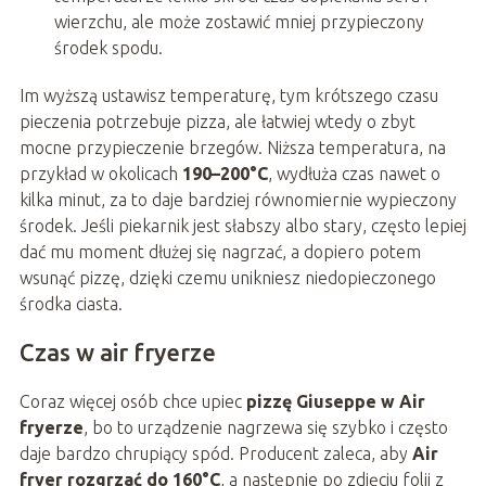
wierzchu, ale może zostawić mniej przypieczony
środek spodu.
Im wyższą ustawisz temperaturę, tym krótszego czasu
pieczenia potrzebuje pizza, ale łatwiej wtedy o zbyt
mocne przypieczenie brzegów. Niższa temperatura, na
przykład w okolicach
190–200°C
, wydłuża czas nawet o
kilka minut, za to daje bardziej równomiernie wypieczony
środek. Jeśli piekarnik jest słabszy albo stary, często lepiej
dać mu moment dłużej się nagrzać, a dopiero potem
wsunąć pizzę, dzięki czemu unikniesz niedopieczonego
środka ciasta.
Czas w air fryerze
Coraz więcej osób chce upiec
pizzę Giuseppe w Air
fryerze
, bo to urządzenie nagrzewa się szybko i często
daje bardzo chrupiący spód. Producent zaleca, aby
Air
fryer rozgrzać do 160°C
, a następnie po zdjęciu folii z