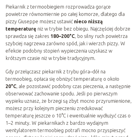
Piekarnik z termoobiegiem rozprowadza gorące
powietrze równomiernie po całej komorze, dlatego dla
pizzy Giuseppe możesz ustawić
nieco niższą
temperaturę
niż w trybie bez obiegu. Najczęściej dobrze
sprawdza się zakres
180–200°C
, bo silny ruch powietrza
szybciej nagrzewa zarówno spód, jak i wierzch pizzy. W
efekcie podobny stopień wypieczenia uzyskasz w
krótszym czasie niż w trybie tradycyjnym.
Gdy przełączasz piekarnik z trybu góra–dół na
termoobieg, opłaca się obniżyć temperaturę o około
20°C
, ale pozostawić podobny czas pieczenia, a następnie
obserwować zachowanie spodu. Jeśli po pierwszym
wypieku uznasz, że brzegi są zbyt mocno przyrumienione,
możesz przy kolejnym pieczeniu zredukować
temperaturę jeszcze o 10°C i ewentualnie wydłużyć czas o
1–2 minuty. W piekarnikach z bardzo wydajnym
wentylatorem termoobieg potrafi mocno przyspieszyć