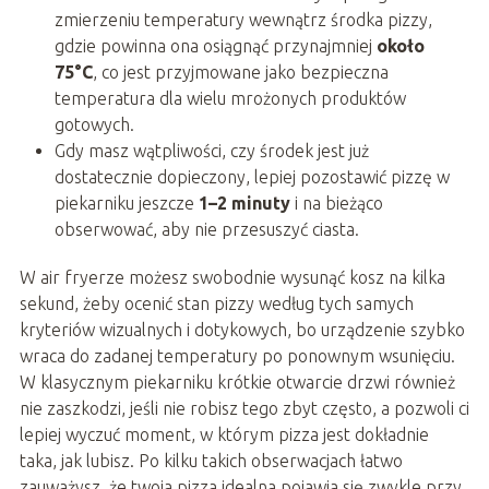
zmierzeniu temperatury wewnątrz środka pizzy,
gdzie powinna ona osiągnąć przynajmniej
około
75°C
, co jest przyjmowane jako bezpieczna
temperatura dla wielu mrożonych produktów
gotowych.
Gdy masz wątpliwości, czy środek jest już
dostatecznie dopieczony, lepiej pozostawić pizzę w
piekarniku jeszcze
1–2 minuty
i na bieżąco
obserwować, aby nie przesuszyć ciasta.
W air fryerze możesz swobodnie wysunąć kosz na kilka
sekund, żeby ocenić stan pizzy według tych samych
kryteriów wizualnych i dotykowych, bo urządzenie szybko
wraca do zadanej temperatury po ponownym wsunięciu.
W klasycznym piekarniku krótkie otwarcie drzwi również
nie zaszkodzi, jeśli nie robisz tego zbyt często, a pozwoli ci
lepiej wyczuć moment, w którym pizza jest dokładnie
taka, jak lubisz. Po kilku takich obserwacjach łatwo
zauważysz, że twoja pizza idealna pojawia się zwykle przy