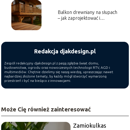
Balkon drewniany na słupach
– jak zaprojektować i
wykonać?
Redakcja djakdesign.pl
Zespół redakcyjny djakdesign.pl z pasją zgłębia świat domu,
budownictwa, ogrodu oraz nowoczesnych technologii RTV, AGD i
multimediów. Chętnie dzielimy się naszą wiedzą, upraszczając nawet
najbardziej złożone tematy, by każdy mógł stworzyć wymarzoną
przestrzeń i być na bieżąco z innowacjami.
Może Cię również zainteresować
Zamiokulkas