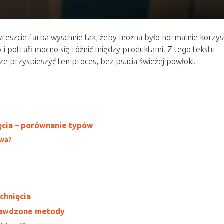
y wreszcie farba wyschnie tak, żeby można było normalnie korzys
y i potrafi mocno się różnić między produktami. Z tego tekstu
rze przyspieszyć ten proces, bez psucia świeżej powłoki.
ięcia – porównanie typów
owa?
chnięcia
prawdzone metody