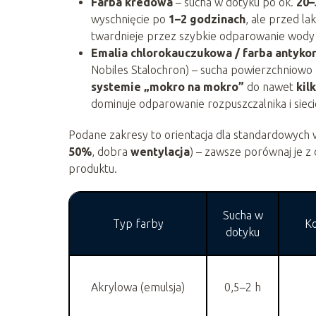
Farba kredowa
– sucha w dotyku po ok.
20–
wyschnięcie po
1–2 godzinach
, ale przed l
twardnieje przez szybkie odparowanie wody 
Emalia chlorokauczukowa / farba antyko
Nobiles Stalochron) – sucha powierzchniowo
systemie „mokro na mokro”
do nawet
kil
dominuje odparowanie rozpuszczalnika i siec
Podane zakresy to orientacja dla standardowych
50%
, dobra
wentylacja
) – zawsze porównaj je z
produktu.
Sucha w
Typ farby
Ko
dotyku
Akrylowa (emulsja)
0,5–2 h