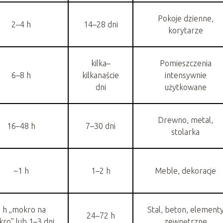
Pokoje dzienne,
2–4 h
14–28 dni
korytarze
kilka–
Pomieszczenia
6–8 h
kilkanaście
intensywnie
dni
użytkowane
Drewno, metal,
16–48 h
7–30 dni
stolarka
~1 h
1–2 h
Meble, dekoracje
 h „mokro na
Stal, beton, element
24–72 h
ro” lub 1–3 dni
zewnętrzne