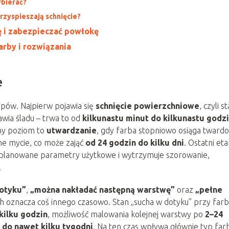
ybierać?
rzyspieszają schnięcie?
ę i zabezpieczać powłokę
arby i rozwiązania
e
tapów. Najpierw pojawia się
schnięcie powierzchniowe
, czyli s
awia śladu – trwa to od
kilkunastu minut do kilkunastu godz
jny poziom to
utwardzanie
, gdy farba stopniowo osiąga twardoś
tne mycie, co może zająć
od 24 godzin do kilku dni
. Ostatni eta
aplanowane parametry użytkowe i wytrzymuje szorowanie,
.
otyku”
,
„można nakładać następną warstwę”
oraz
„pełne
ich oznacza coś innego czasowo. Stan „sucha w dotyku” przy far
kilku godzin
, możliwość malowania kolejnej warstwy po
2–24
h do nawet kilku tygodni
. Na ten czas wpływa głównie typ far