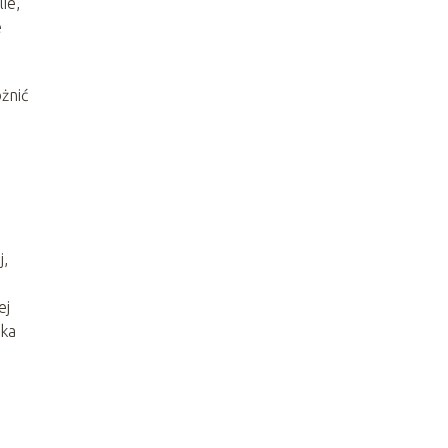
ie,
e
żnić
j,
ej
oka