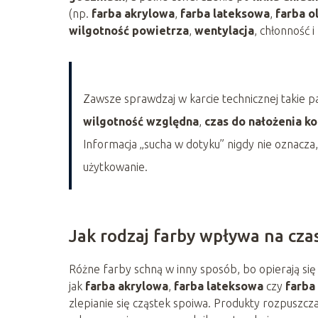
(np.
farba akrylowa
,
farba lateksowa
,
farba o
wilgotność powietrza
,
wentylacja
, chłonność 
Zawsze sprawdzaj w karcie technicznej takie p
wilgotność względna
,
czas do nałożenia k
Informacja „sucha w dotyku” nigdy nie oznacza,
użytkowanie.
Jak rodzaj farby wpływa na cza
Różne farby schną w inny sposób, bo opierają si
jak
farba akrylowa
,
farba lateksowa
czy
farba
zlepianie się cząstek spoiwa. Produkty rozpuszcz