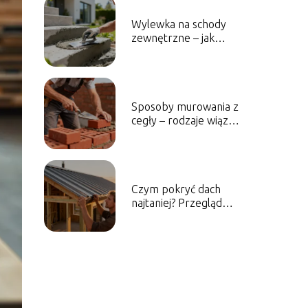
Wylewka na schody
zewnętrzne – jak
wykonać ją krok po
kroku?
Sposoby murowania z
cegły – rodzaje wiązań
i techniki pracy
Czym pokryć dach
najtaniej? Przegląd
ekonomicznych
rozwiązań