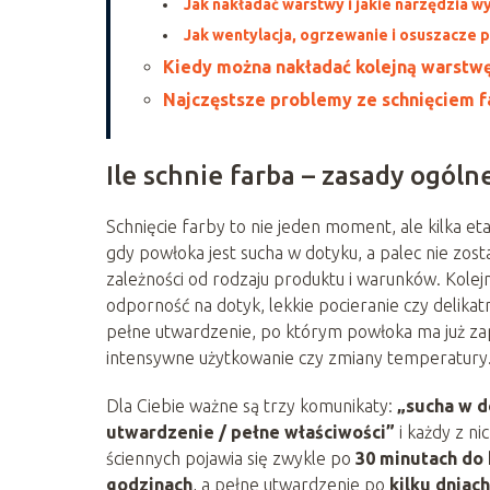
Jak nakładać warstwy i jakie narzędzia w
Jak wentylacja, ogrzewanie i osuszacze p
Kiedy można nakładać kolejną warstw
Najczęstsze problemy ze schnięciem f
Ile schnie farba – zasady ogóln
Schnięcie farby to nie jeden moment, ale kilka e
gdy powłoka jest sucha w dotyku, a palec nie zost
zależności od rodzaju produktu i warunków. Kole
odporność na dotyk, lekkie pocieranie czy delika
pełne utwardzenie, po którym powłoka ma już z
intensywne użytkowanie czy zmiany temperatury
Dla Ciebie ważne są trzy komunikaty:
„sucha w d
utwardzenie / pełne właściwości”
i każdy z n
ściennych pojawia się zwykle po
30 minutach do 
godzinach
, a pełne utwardzenie po
kilku dniac