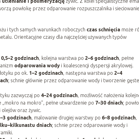
a
utlenianie i polimeryzację
żywic. Z kolei specjalistyczne emal
worzą powłokę przez odparowanie rozpuszczalnika i sieciowani
ożu i tych samych warunkach roboczych
czas schnięcia
może ró
 metalu. Orientacyjne czasy dla najczęściej używanych typów
o
0,5–2 godzinach
, kolejna warstwa po
2–6 godzinach
, pełne
hanizm
odparowania wody
i koalescencji dyspersji akrylowej.
 dotyku po ok.
1–2 godzinach
, następna warstwa po
2–4
iach
; schnie głównie przez odparowanie wody i tworzenie gęste
otyku zazwyczaj po
4–24 godzinach
, możliwość nałożenia kolejn
e „mokro na mokro”, pełne utwardzenie po
7–30 dniach
; powł
i
olejów oraz żywic.
2–3 godzinach
, malowanie drugiej warstwy po
6–8 godzinach
,
ilku–kilkunastu dniach
; schnie przez odparowanie wody i
amiki.