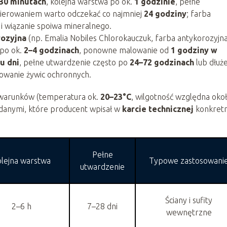
30 minutach
, kolejna warstwa po ok.
1 godzinie
, pełne
akierowaniem warto odczekać co najmniej
24 godziny
; farba
i wiązanie spoiwa mineralnego.
rozyjna
(np. Emalia Nobiles Chlorokauczuk, farba antykorozyjn
 po ok.
2–4 godzinach
, ponowne malowanie od
1 godziny w
ku dni
, pełne utwardzenie często po
24–72 godzinach
lub dłuże
iowanie żywic ochronnych.
 warunków (temperatura ok.
20–23°C
, wilgotność względna oko
 danymi, które producent wpisał w
karcie technicznej
konkret
Pełne
lejna warstwa
Typowe zastosowani
utwardzenie
Ściany i sufity
2–6 h
7–28 dni
wewnętrzne