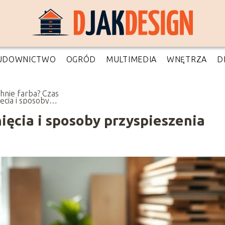
UDOWNICTWO
OGRÓD
MULTIMEDIA
WNĘTRZA
D
chnie farba? Czas
ięcia i sposoby
spieszenia
nięcia i sposoby przyspieszenia