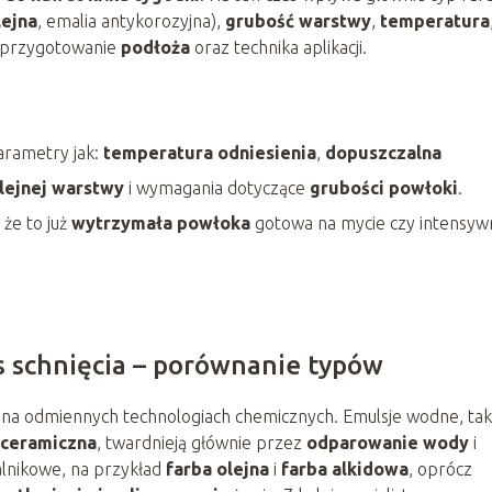
lejna
, emalia antykorozyjna),
grubość warstwy
,
temperatura
i przygotowanie
podłoża
oraz technika aplikacji.
arametry jak:
temperatura odniesienia
,
dopuszczalna
olejnej warstwy
i wymagania dotyczące
grubości powłoki
.
 że to już
wytrzymała powłoka
gotowa na mycie czy intensyw
s schnięcia – porównanie typów
ę na odmiennych technologiach chemicznych. Emulsje wodne, tak
 ceramiczna
, twardnieją głównie przez
odparowanie wody
i
alnikowe, na przykład
farba olejna
i
farba alkidowa
, oprócz