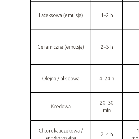
Lateksowa (emulsja)
1–2 h
Ceramiczna (emulsja)
2–3 h
Olejna / alkidowa
4–24 h
20–30
Kredowa
min
Chlorokauczukowa /
1
2–4 h
antykorozyjna
mok