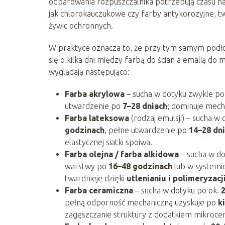
odparowania rozpuszczalnika potrzebują czasu n
jak chlorokauczukowe czy farby antykorozyjne, t
żywic ochronnych.
W praktyce oznacza to, że przy tym samym podł
się o kilka dni między farbą do ścian a emalią do
wyglądają następująco:
Farba akrylowa
– sucha w dotyku zwykle p
utwardzenie po
7–28 dniach
; dominuje mec
Farba lateksowa
(rodzaj emulsji) – sucha w
godzinach
, pełne utwardzenie po
14–28 dn
elastycznej siatki spoiwa.
Farba olejna / farba alkidowa
– sucha w d
warstwy po
16–48 godzinach
lub w systemi
twardnieje dzięki
utlenianiu i polimeryzacj
Farba ceramiczna
– sucha w dotyku po ok.
pełną odporność mechaniczną uzyskuje po
k
zagęszczanie struktury z dodatkiem mikrocer