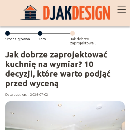
Strona główna
Dom
Jak dobrze
zaprojektować
kuchnię na
wymiar? 10
Jak dobrze zaprojektować
decyzji, które
warto podjąć
kuchnię na wymiar? 10
przed wyceną
decyzji, które warto podjąć
przed wyceną
Data publikacji: 2026-07-02