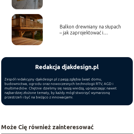
optymalna?
Balkon drewniany na słupach
– jak zaprojektować i
wykonać?
Redakcja djakdesign.pl
Zespół redakcyjny djakdesign.pl z pasją zgłębia świat domu,
budownictwa, ogrodu oraz nowoczesnych technologii RTV, AGD i
multimediów. Chętnie dzielimy się naszą wiedzą, upraszczając nawet
najbardziej złożone tematy, by każdy mógł stworzyć wymarzoną
przestrzeń i być na bieżąco z innowacjami.
Może Cię również zainteresować