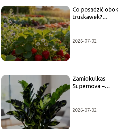
Co posadzić obok
truskawek?
Najlepsze
sąsiedztwo dla
roślin
2026-07-02
Zamiokulkas
Supernova –
uprawa, pielęgnacja,
podlewanie
2026-07-02