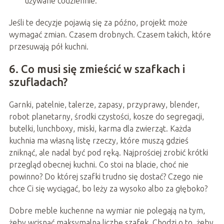
używane codziennie.
Jeśli te decyzje pojawią się za późno, projekt może
wymagać zmian. Czasem drobnych. Czasem takich, które
przesuwają pół kuchni.
6. Co musi się zmieścić w szafkach i
szufladach?
Garnki, patelnie, talerze, zapasy, przyprawy, blender,
robot planetarny, środki czystości, kosze do segregacji,
butelki, lunchboxy, miski, karma dla zwierząt. Każda
kuchnia ma własną listę rzeczy, które muszą gdzieś
zniknąć, ale nadal być pod ręką. Najprościej zrobić krótki
przegląd obecnej kuchni. Co stoi na blacie, choć nie
powinno? Do której szafki trudno się dostać? Czego nie
chce Ci się wyciągać, bo leży za wysoko albo za głęboko?
Dobre meble kuchenne na wymiar nie polegają na tym,
żeby wcisnąć maksymalną liczbę szafek. Chodzi o to, żeby