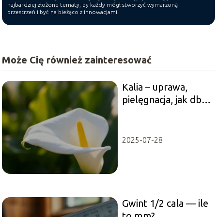
najbardziej złożone tematy, by każdy mógł stworzyć wymarzoną
przestrzeń i być na bieżąco z innowacjami.
Może Cię również zainteresować
Kalia – uprawa,
pielęgnacja, jak dbać
o kwiat?
2025-07-28
Gwint 1/2 cala — ile
to mm?