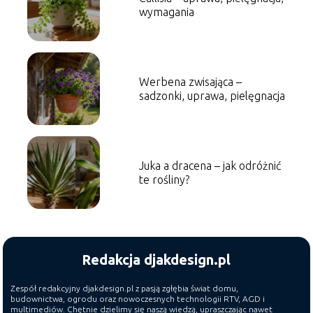
wymagania
Werbena zwisająca –
sadzonki, uprawa, pielęgnacja
Juka a dracena – jak odróżnić
te rośliny?
Redakcja djakdesign.pl
Zespół redakcyjny djakdesign.pl z pasją zgłębia świat domu,
budownictwa, ogrodu oraz nowoczesnych technologii RTV, AGD i
multimediów. Chętnie dzielimy się naszą wiedzą, upraszczając nawet