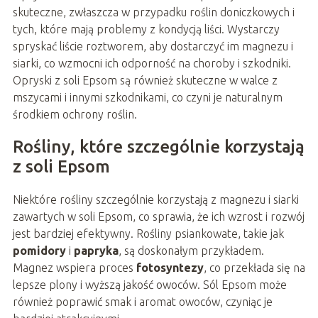
skuteczne, zwłaszcza w przypadku roślin doniczkowych i
tych, które mają problemy z kondycją liści. Wystarczy
spryskać liście roztworem, aby dostarczyć im magnezu i
siarki, co wzmocni ich odporność na choroby i szkodniki.
Opryski z soli Epsom są również skuteczne w walce z
mszycami i innymi szkodnikami, co czyni je naturalnym
środkiem ochrony roślin.
Rośliny, które szczególnie korzystają
z soli Epsom
Niektóre rośliny szczególnie korzystają z magnezu i siarki
zawartych w soli Epsom, co sprawia, że ich wzrost i rozwój
jest bardziej efektywny. Rośliny psiankowate, takie jak
pomidory
i
papryka
, są doskonałym przykładem.
Magnez wspiera proces
fotosyntezy
, co przekłada się na
lepsze plony i wyższą jakość owoców. Sól Epsom może
również poprawić smak i aromat owoców, czyniąc je