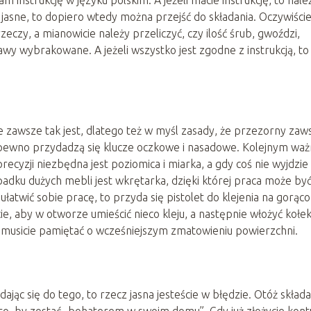
m instrukcję w języku polskim. A jeżeli macie instrukcję, to należ
t jasne, to dopiero wtedy można przejść do składania. Oczywiści
eczy, a mianowicie należy przeliczyć, czy ilość śrub, gwoździ,
awy wybrakowane. A jeżeli wszystko jest zgodne z instrukcją, to
e zawsze tak jest, dlatego też w myśl zasady, że przezorny zaw
pewno przydadzą się klucze oczkowe i nasadowe. Kolejnym wa
cyzji niezbędna jest poziomica i miarka, a gdy coś nie wyjdzie
dku dużych mebli jest wkrętarka, dzięki której praca może by
ułatwić sobie pracę, to przyda się pistolet do klejenia na gorąco
e, aby w otworze umieścić nieco kleju, a następnie włożyć kołek
e musicie pamiętać o wcześniejszym zmatowieniu powierzchni.
dając się do tego, to rzecz jasna jesteście w błędzie. Otóż skład