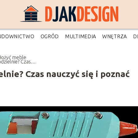
UDOWNICTWO
OGRÓD
MULTIMEDIA
WNĘTRZA
D
złożyć meble
dzielnie? Czas
zyć się i poznać
datne life hacki
lnie? Czas nauczyć się i poznać