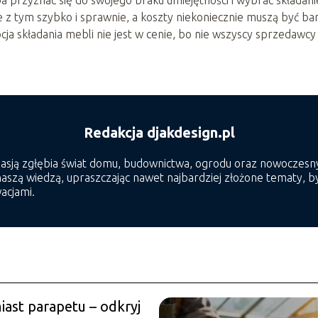
eba przyznać się do swojego braku umiejętności i wybrać składani
z tym szybko i sprawnie, a koszty niekoniecznie muszą być ba
ja składania mebli nie jest w cenie, bo nie wszyscy sprzedawcy
Redakcja djakdesign.pl
pasją zgłębia świat domu, budownictwa, ogrodu oraz nowoczesny
 naszą wiedzą, upraszczając nawet najbardziej złożone tematy,
acjami.
iast parapetu – odkryj