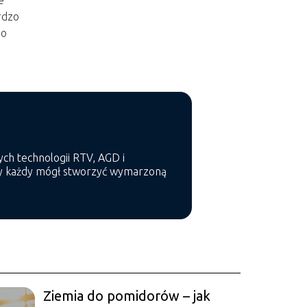
e
rdzo
 o
ch technologii RTV, AGD i
 by każdy mógł stworzyć wymarzoną
Ziemia do pomidorów – jak