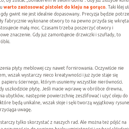
o, by zostać „bohaterem w swoim domu”. Gdy już złożycie kont
wu
warto zastosować pistolet do kleju na gorąco
. Taki klej u
gdy gwint nie jest idealnie dopasowany. Precyzja będzie potrz
tały fabrycznie wykonane otwory to na pewno przyda się wkręta
stosujecie małą moc. Czasami trzeba poszerzyć otwory i
we znaczenie. Gdy już zamontujecie drzwiczki i szuflady, to
róbki.
zenia płyty meblowej czy nawet fornirowania. Oczywiście nie
, wszak wystarczy nieco kreatywności i już życie staje się
e papieru ściernego, którym usuniemy wszystkie nierówności.
gdy uszkodzicie płytę. Jeśli macie wprawę w obróbce drewna,
ia ubytków, następnie powierzchnię zeszlifować i użyć oleju do
tóre będą unikalne, wszak słoje i sęki tworzą wyjątkowy rysun
przyciąga uwagę.
rczy tylko skorzystać z naszych rad. Ale można też pójść na