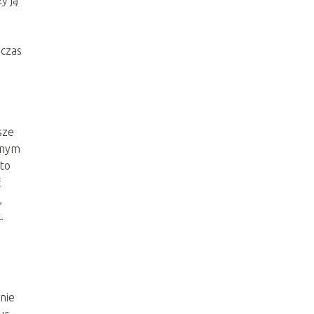
y ją
e
 czas
sze
żnym
 to
ć
,
.
anie