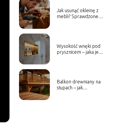
Jak usunąć okleinę z
mebli? Sprawdzone
sposoby i porady
Wysokość wnęki pod
prysznicem – jaka jest
optymalna?
Balkon drewniany na
słupach – jak
zaprojektować i
wykonać?