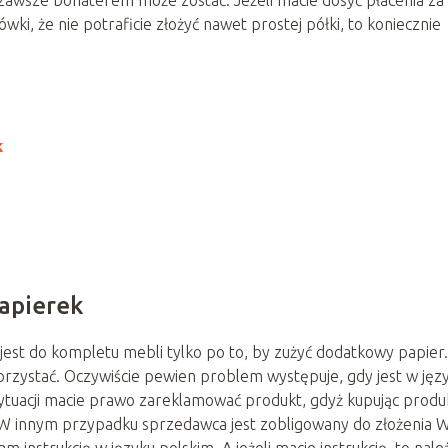
zawsze bohaterem może zostać. Jeżeli macie dosyć płacenia za
ówki, że nie potraficie złożyć nawet prostej półki, to koniecznie
k
papierek
jest do kompletu mebli tylko po to, by zużyć dodatkowy papier.
 korzystać. Oczywiście pewien problem występuje, gdy jest w jęz
j sytuacji macie prawo zareklamować produkt, gdyż kupując produ
ję. W innym przypadku sprzedawca jest zobligowany do złożenia