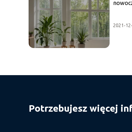
nowocz
stylow
2021-12
Potrzebujesz więcej in