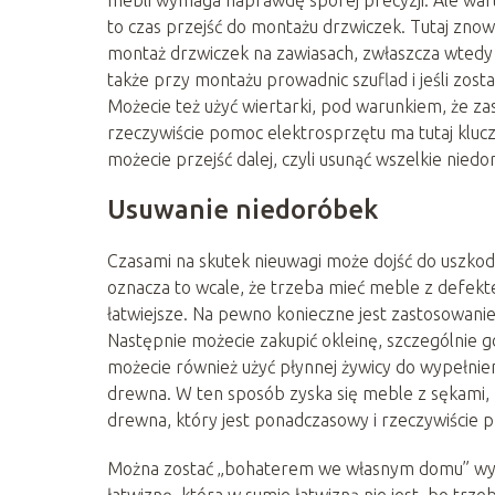
mebli wymaga naprawdę sporej precyzji. Ale wart
to czas przejść do montażu drzwiczek. Tutaj zno
montaż drzwiczek na zawiasach, zwłaszcza wtedy 
także przy montażu prowadnic szuflad i jeśli zos
Możecie też użyć wiertarki, pod warunkiem, że za
rzeczywiście pomoc elektrosprzętu ma tutaj kluczo
możecie przejść dalej, czyli usunąć wszelkie niedo
Usuwanie niedoróbek
Czasami na skutek nieuwagi może dojść do uszkod
oznacza to wcale, że trzeba mieć meble z defektem
łatwiejsze. Na pewno konieczne jest zastosowani
Następnie możecie zakupić okleinę, szczególnie 
możecie również użyć płynnej żywicy do wypełnien
drewna. W ten sposób zyska się meble z sękami, k
drewna, który jest ponadczasowy i rzeczywiście 
Można zostać „bohaterem we własnym domu” wysta