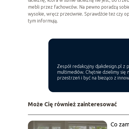
łatwiznę, która w sumie łatwizną nie jest, bo trz
mebli przez fachowców. Na pewno poradzą sobie 
wysokie, wręcz przeciwnie. Sprawdźcie też czy opc
tym informują.
Zespół redakcyjny djakdesign.pl z 
multimediów. Chętnie dzielimy się
przestrzeń i być na bieżąco z innow
Może Cię również zainteresować
Co zam