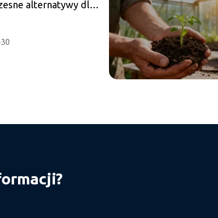
esne alternatywy dla
ych wnętrz
-30
formacji?