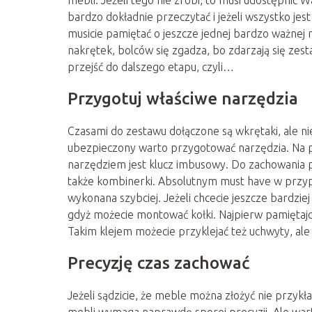
mebli. Jeżeli tego nie zrobi, to musi udostępnić Wa
bardzo dokładnie przeczytać i jeżeli wszystko jes
musicie pamiętać o jeszcze jednej bardzo ważnej rz
nakrętek, bolców się zgadza, bo zdarzają się zest
przejść do dalszego etapu, czyli…
Przygotuj właściwe narzędzia
Czasami do zestawu dołączone są wkrętaki, ale ni
ubezpieczony warto przygotować narzędzia. Na 
narzędziem jest klucz imbusowy. Do zachowania pre
także kombinerki. Absolutnym must have w przypa
wykonana szybciej. Jeżeli chcecie jeszcze bardziej 
gdyż możecie montować kołki. Najpierw pamiętajci
Takim klejem możecie przyklejać też uchwyty, al
Precyzję czas zachować
Jeżeli sądzicie, że meble można złożyć nie przykła