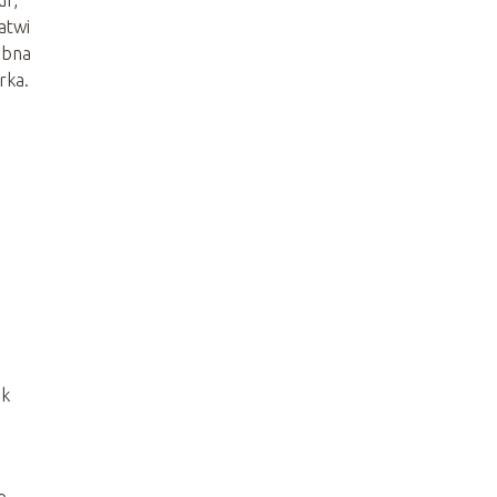
ur,
łatwi
ebna
rka.
ek