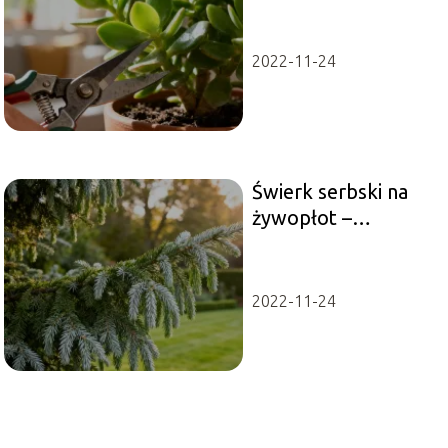
krok po kroku
2022-11-24
Świerk serbski na
żywopłot –
sadzenie,
pielęgnacja,
rozstawa
2022-11-24