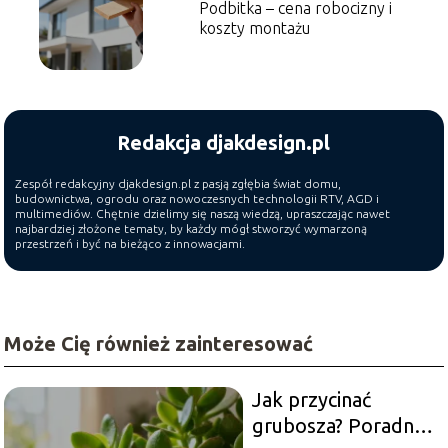
Podbitka – cena robocizny i
koszty montażu
Redakcja djakdesign.pl
Zespół redakcyjny djakdesign.pl z pasją zgłębia świat domu,
budownictwa, ogrodu oraz nowoczesnych technologii RTV, AGD i
multimediów. Chętnie dzielimy się naszą wiedzą, upraszczając nawet
najbardziej złożone tematy, by każdy mógł stworzyć wymarzoną
przestrzeń i być na bieżąco z innowacjami.
Może Cię również zainteresować
Jak przycinać
grubosza? Poradnik