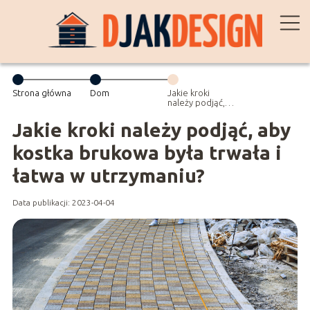
Strona główna
Dom
Jakie kroki
należy podjąć,
aby kostka
brukowa była
Jakie kroki należy podjąć, aby
trwała i łatwa w
utrzymaniu?
kostka brukowa była trwała i
łatwa w utrzymaniu?
Data publikacji: 2023-04-04