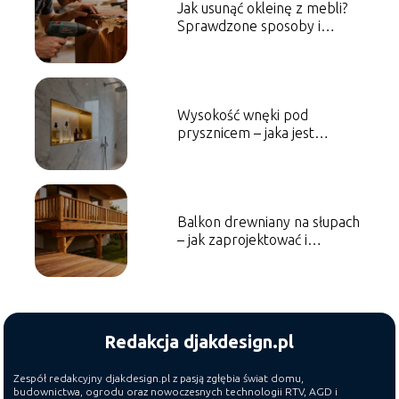
Jak usunąć okleinę z mebli?
Sprawdzone sposoby i
porady
Wysokość wnęki pod
prysznicem – jaka jest
optymalna?
Balkon drewniany na słupach
– jak zaprojektować i
wykonać?
Redakcja djakdesign.pl
Zespół redakcyjny djakdesign.pl z pasją zgłębia świat domu,
budownictwa, ogrodu oraz nowoczesnych technologii RTV, AGD i