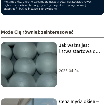
multimediów. Chętnie dzielimy się naszą wiedzą, upraszczając nawet
najbardziej złożone tematy, by każdy mógł stworzyć wymarzoną
przestrzeń i być na bieżąco z innowacjami.
Może Cię również zainteresować
Jak ważna jest
listwa startowa do
styropianu?
2023-04-04
Cena mycia okien –