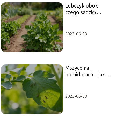
Lubczyk obok
czego sadzić?
Najlepsze i
najgorsze
sąsiedztwo
2023-06-08
Mszyce na
pomidorach – jak się
ich pozbyć?
Skuteczne metody
2023-06-08