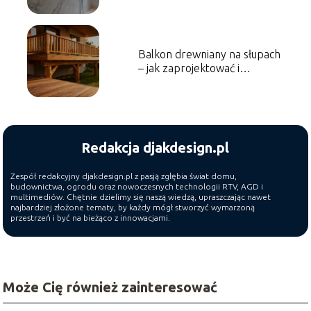
Balkon drewniany na słupach
– jak zaprojektować i
wykonać?
Redakcja djakdesign.pl
Zespół redakcyjny djakdesign.pl z pasją zgłębia świat domu,
budownictwa, ogrodu oraz nowoczesnych technologii RTV, AGD i
multimediów. Chętnie dzielimy się naszą wiedzą, upraszczając nawet
najbardziej złożone tematy, by każdy mógł stworzyć wymarzoną
przestrzeń i być na bieżąco z innowacjami.
Może Cię również zainteresować