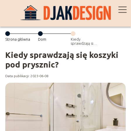
Strona główna
Dom
Kiedy
sprawdzają się
koszyki pod
prysznic?
Kiedy sprawdzają się koszyki
pod prysznic?
Data publikacji: 2023-06-08