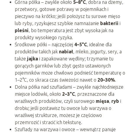
Górna półka – zwykle około
5–8°C
, dobra na dżemy,
przetwory, gotowe potrawy w pojemnikach i
pieczywo na krótko; jeśli położysz tu surowe mięso
lub ryby, ryzykujesz szybkie namnażanie
bakterii
i
pleśni
, bo temperatura jest zbyt wysoka jak na
produkty wysokiego ryzyka.
Środkowe półki – najczęściej
4–5°C
, idealne dla
produktów takich jak
nabiał
, mleko, jogurty, sery, a
także
jajka
i zapakowane wędliny; trzymanie tu
gorących garnków lub zbyt gęsto ustawionych
pojemników może chwilowo podnieść temperaturę o
1–2°C, co skraca czas świeżości nawet o
20–30%
.
Dolna półka nad szufladami – zwykle najchłodniejsze
miejsce lodówki, około
2–3°C
, przeznaczone dla
wrażliwych produktów, czyli surowego
mięsa
,
ryb
i
drobiu; jeśli postawisz tu owoce lub warzywa o
wrażliwej strukturze, możesz je częściowo
przemrozić i stracić ich teksturę.
Szuflady na warzywa i owoce – wewnątrz panuje