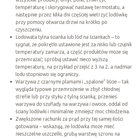
temperaturę i skorygować nastawę termostatu, a
następnie przez kilka dni częściej wietrzyć lodówkę
przy pomocy otwarcia drzwi na krótko po
czyszczeniu.
Lodowata tylna ścianka lub lód na ściankach – to
sygnał, że pokrętło ustawione jest za nisko lub czujnik
temperatury zamarza, a część produktów może się
przemrażać; spróbuj ustawić nieco wyższą
temperaturę, na przykład przejść z 3 na 2, a nadmiar
lodu stopniowo się ograniczy.
Warzywa z czarnymi plamami i „spalone” liście – tak
wygląda typowe przemrożenie w zbyt chłodnej
strefie lub przy styku z tylną ścianką; przenieś
warzywa do szuflady na warzywa i owoce, oddal od
ściany lodówki i minimalnie zmniejsz moc chłodzenia.
Zwiększone rachunki za prąd przy tej samej ilości
gotowania – wskazują, że lodówka może mieć
nieszczelne uszczelki, grubą warstwę szronu na