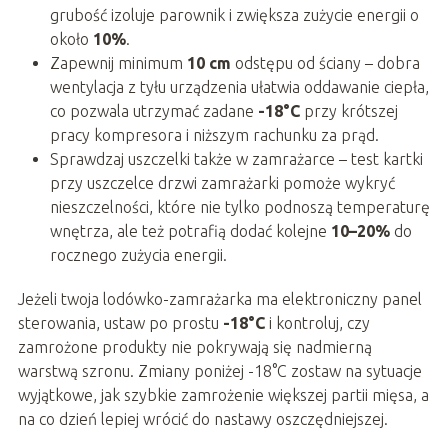
grubość izoluje parownik i zwiększa zużycie energii o
około
10%
.
Zapewnij minimum
10 cm
odstępu od ściany – dobra
wentylacja z tyłu urządzenia ułatwia oddawanie ciepła,
co pozwala utrzymać zadane
-18°C
przy krótszej
pracy kompresora i niższym rachunku za prąd.
Sprawdzaj uszczelki także w zamrażarce – test kartki
przy uszczelce drzwi zamrażarki pomoże wykryć
nieszczelności, które nie tylko podnoszą temperaturę
wnętrza, ale też potrafią dodać kolejne
10–20%
do
rocznego zużycia energii.
Jeżeli twoja lodówko-zamrażarka ma elektroniczny panel
sterowania, ustaw po prostu
-18°C
i kontroluj, czy
zamrożone produkty nie pokrywają się nadmierną
warstwą szronu. Zmiany poniżej -18°C zostaw na sytuacje
wyjątkowe, jak szybkie zamrożenie większej partii mięsa, a
na co dzień lepiej wrócić do nastawy oszczędniejszej.