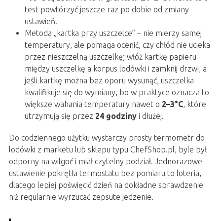
test powtórzyć jeszcze raz po dobie od zmiany
ustawień.
Metoda „kartka przy uszczelce” – nie mierzy samej
temperatury, ale pomaga ocenić, czy chłód nie ucieka
przez nieszczelną uszczelkę; włóż kartkę papieru
między uszczelkę a korpus lodówki i zamknij drzwi, a
jeśli kartkę można bez oporu wysunąć, uszczelka
kwalifikuje się do wymiany, bo w praktyce oznacza to
większe wahania temperatury nawet o
2–3°C
, które
utrzymują się przez
24 godziny
i dłużej.
Do codziennego użytku wystarczy prosty termometr do
lodówki z marketu lub sklepu typu ChefShop.pl, byle był
odporny na wilgoć i miał czytelny podział. Jednorazowe
ustawienie pokrętła termostatu bez pomiaru to loteria,
dlatego lepiej poświęcić dzień na dokładne sprawdzenie
niż regularnie wyrzucać zepsute jedzenie.