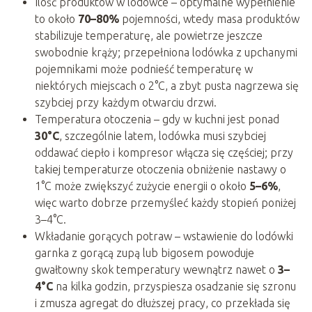
Ilość produktów w lodówce – optymalne wypełnienie
to około
70–80%
pojemności, wtedy masa produktów
stabilizuje temperaturę, ale powietrze jeszcze
swobodnie krąży; przepełniona lodówka z upchanymi
pojemnikami może podnieść temperaturę w
niektórych miejscach o 2°C, a zbyt pusta nagrzewa się
szybciej przy każdym otwarciu drzwi.
Temperatura otoczenia – gdy w kuchni jest ponad
30°C
, szczególnie latem, lodówka musi szybciej
oddawać ciepło i kompresor włącza się częściej; przy
takiej temperaturze otoczenia obniżenie nastawy o
1°C może zwiększyć zużycie energii o około
5–6%
,
więc warto dobrze przemyśleć każdy stopień poniżej
3–4°C.
Wkładanie gorących potraw – wstawienie do lodówki
garnka z gorącą zupą lub bigosem powoduje
gwałtowny skok temperatury wewnątrz nawet o
3–
4°C
na kilka godzin, przyspiesza osadzanie się szronu
i zmusza agregat do dłuższej pracy, co przekłada się