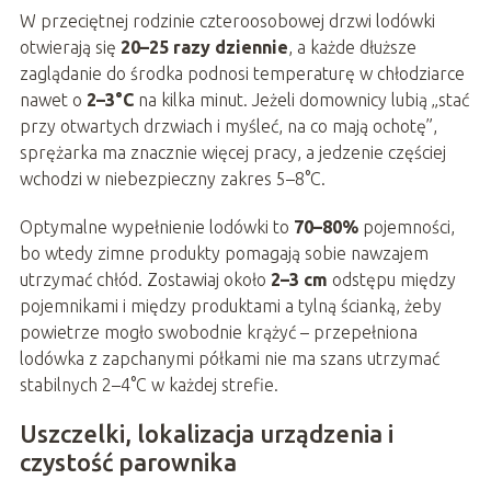
W przeciętnej rodzinie czteroosobowej drzwi lodówki
otwierają się
20–25 razy dziennie
, a każde dłuższe
zaglądanie do środka podnosi temperaturę w chłodziarce
nawet o
2–3°C
na kilka minut. Jeżeli domownicy lubią „stać
przy otwartych drzwiach i myśleć, na co mają ochotę”,
sprężarka ma znacznie więcej pracy, a jedzenie częściej
wchodzi w niebezpieczny zakres 5–8°C.
Optymalne wypełnienie lodówki to
70–80%
pojemności,
bo wtedy zimne produkty pomagają sobie nawzajem
utrzymać chłód. Zostawiaj około
2–3 cm
odstępu między
pojemnikami i między produktami a tylną ścianką, żeby
powietrze mogło swobodnie krążyć – przepełniona
lodówka z zapchanymi półkami nie ma szans utrzymać
stabilnych 2–4°C w każdej strefie.
Uszczelki, lokalizacja urządzenia i
czystość parownika