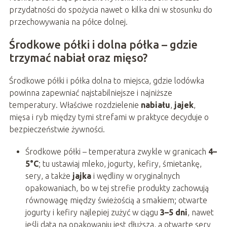
przydatności do spożycia nawet o kilka dni w stosunku do
przechowywania na półce dolnej.
Środkowe półki i dolna półka – gdzie
trzymać nabiał oraz mięso?
Środkowe półki i półka dolna to miejsca, gdzie lodówka
powinna zapewniać najstabilniejsze i najniższe
temperatury. Właściwe rozdzielenie
nabiału
,
jajek
,
mięsa i ryb między tymi strefami w praktyce decyduje o
bezpieczeństwie żywności.
Środkowe półki – temperatura zwykle w granicach
4–
5°C
; tu ustawiaj mleko, jogurty, kefiry, śmietankę,
sery, a także
jajka
i wędliny w oryginalnych
opakowaniach, bo w tej strefie produkty zachowują
równowagę między świeżością a smakiem; otwarte
jogurty i kefiry najlepiej zużyć w ciągu
3–5 dni
, nawet
jeśli data na opakowaniu jest dłuższa, a otwarte sery