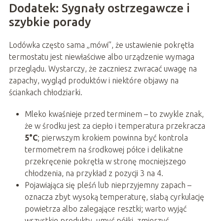
Dodatek: Sygnały ostrzegawcze i
szybkie porady
Lodówka często sama „mówi”, że ustawienie pokrętła
termostatu jest niewłaściwe albo urządzenie wymaga
przeglądu. Wystarczy, że zaczniesz zwracać uwagę na
zapachy, wygląd produktów i niektóre objawy na
ściankach chłodziarki.
Mleko kwaśnieje przed terminem – to zwykle znak,
że w środku jest za ciepło i temperatura przekracza
5°C
; pierwszym krokiem powinna być kontrola
termometrem na środkowej półce i delikatne
przekręcenie pokrętła w stronę mocniejszego
chłodzenia, na przykład z pozycji 3 na 4.
Pojawiająca się pleśń lub nieprzyjemny zapach –
oznacza zbyt wysoką temperaturę, słabą cyrkulację
powietrza albo zalegające resztki; warto wyjąć
wszystkie produkty, umyć półki, zmierzyć