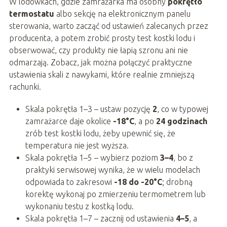
W lodówkach, gdzie zamrażarka ma osobny
pokrętło
termostatu
albo sekcję na elektronicznym panelu
sterowania, warto zacząć od ustawień zalecanych przez
producenta, a potem zrobić prosty test kostki lodu i
obserwować, czy produkty nie łapią szronu ani nie
odmarzają. Zobacz, jak można połączyć praktyczne
ustawienia skali z nawykami, które realnie zmniejszą
rachunki.
Skala pokrętła 1–3 – ustaw pozycję
2
, co w typowej
zamrażarce daje okolice
-18°C
, a po
24 godzinach
zrób test kostki lodu, żeby upewnić się, że
temperatura nie jest wyższa.
Skala pokrętła 1–5 – wybierz poziom
3–4
, bo z
praktyki serwisowej wynika, że w wielu modelach
odpowiada to zakresowi
-18 do -20°C
; drobną
korektę wykonaj po zmierzeniu termometrem lub
wykonaniu testu z kostką lodu.
Skala pokrętła 1–7 – zacznij od ustawienia
4–5
, a