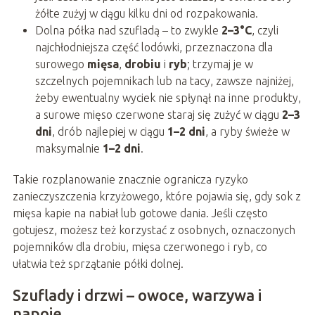
żółte zużyj w ciągu kilku dni od rozpakowania.
Dolna półka nad szufladą – to zwykle
2–3°C
, czyli
najchłodniejsza część lodówki, przeznaczona dla
surowego
mięsa
,
drobiu
i
ryb
; trzymaj je w
szczelnych pojemnikach lub na tacy, zawsze najniżej,
żeby ewentualny wyciek nie spłynął na inne produkty,
a surowe mięso czerwone staraj się zużyć w ciągu
2–3
dni
, drób najlepiej w ciągu
1–2 dni
, a ryby świeże w
maksymalnie
1–2 dni
.
Takie rozplanowanie znacznie ogranicza ryzyko
zanieczyszczenia krzyżowego, które pojawia się, gdy sok z
mięsa kapie na nabiał lub gotowe dania. Jeśli często
gotujesz, możesz też korzystać z osobnych, oznaczonych
pojemników dla drobiu, mięsa czerwonego i ryb, co
ułatwia też sprzątanie półki dolnej.
Szuflady i drzwi – owoce, warzywa i
napoje