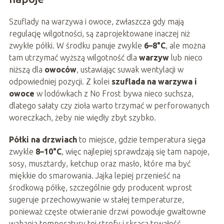
Szuflady na warzywa i owoce, zwłaszcza gdy mają
regulację wilgotności, są zaprojektowane inaczej niż
zwykłe półki. W środku panuje zwykle
6–8°C
, ale można
tam utrzymać wyższą wilgotność dla
warzyw
lub nieco
niższą dla
owoców
, ustawiając suwak wentylacji w
odpowiedniej pozycji. Z kolei
szuflada na warzywa i
owoce
w lodówkach z No Frost bywa nieco suchsza,
dlatego sałaty czy zioła warto trzymać w perforowanych
woreczkach, żeby nie więdły zbyt szybko.
Półki na drzwiach
to miejsce, gdzie temperatura sięga
zwykle
8–10°C
, więc najlepiej sprawdzają się tam napoje,
sosy, musztardy, ketchup oraz masło, które ma być
miękkie do smarowania. Jajka lepiej przenieść na
środkową półkę, szczególnie gdy producent wprost
sugeruje przechowywanie w stałej temperaturze,
ponieważ częste otwieranie drzwi powoduje gwałtowne
wahania temperatury tej strefy i skraca trwałość