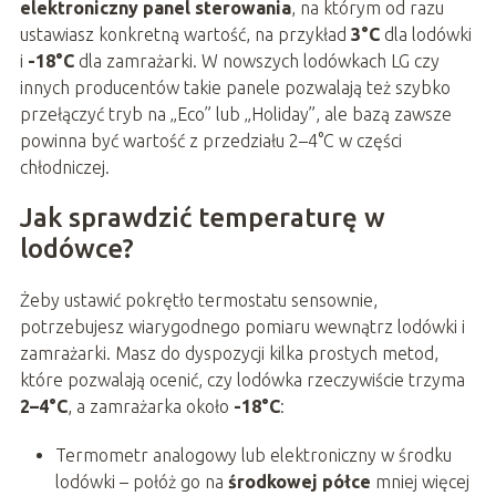
elektroniczny panel sterowania
, na którym od razu
ustawiasz konkretną wartość, na przykład
3°C
dla lodówki
i
-18°C
dla zamrażarki. W nowszych lodówkach LG czy
innych producentów takie panele pozwalają też szybko
przełączyć tryb na „Eco” lub „Holiday”, ale bazą zawsze
powinna być wartość z przedziału 2–4°C w części
chłodniczej.
Jak sprawdzić temperaturę w
lodówce?
Żeby ustawić pokrętło termostatu sensownie,
potrzebujesz wiarygodnego pomiaru wewnątrz lodówki i
zamrażarki. Masz do dyspozycji kilka prostych metod,
które pozwalają ocenić, czy lodówka rzeczywiście trzyma
2–4°C
, a zamrażarka około
-18°C
:
Termometr analogowy lub elektroniczny w środku
lodówki – połóż go na
środkowej półce
mniej więcej