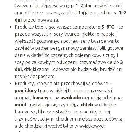
świeże najlepiej zjeść w ciągu
1–2 dni
, a świeże soki i
smoothie bez pasteryzacji traktuj jako produkt na
1–2
dni
przechowywania.
Produkty tolerujące wyższą temperaturę
5–8°C
– to
przede wszystkim sery twarde, niektóre napoje i
większość gotowanych potraw; sery twarde warto
zawijać w papier pergaminowy zamiast folii, gotowe
dania wkładać do szczelnych pojemników, a zupy i
sosy po całkowitym ostudzeniu trzymać zwykle do
3
dni
, dzięki czemu lodówka nie będzie się brudzić ani
nasiąkać zapachem.
Produkty, których nie przechowuj w lodówce –
pomidory
tracą w niskiej temperaturze smak i
aromat,
banany
oraz
awokado
ciemnieją od zimna,
miód
krystalizuje się szybciej, a
chleb
w chłodzie
bardzo szybko czerstwieje; te produkty lepiej
trzymać w suchym, chłodnym miejscu poza lodówką,
a do chłodziarki włożyć tylko w wyjątkowych