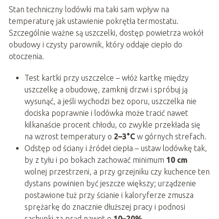
Stan techniczny lodówki ma taki sam wpływ na
temperaturę jak ustawienie pokrętła termostatu.
Szczególnie ważne są uszczelki, dostęp powietrza wokół
obudowy i czysty parownik, który oddaje ciepło do
otoczenia.
Test kartki przy uszczelce – włóż kartkę między
uszczelkę a obudowę, zamknij drzwi i spróbuj ją
wysunąć, a jeśli wychodzi bez oporu, uszczelka nie
dociska poprawnie i lodówka może tracić nawet
kilkanaście procent chłodu, co zwykle przekłada się
na wzrost temperatury o
2–3°C
w górnych strefach.
Odstęp od ściany i źródeł ciepła – ustaw lodówkę tak,
by z tyłu i po bokach zachować minimum
10 cm
wolnej przestrzeni, a przy grzejniku czy kuchence ten
dystans powinien być jeszcze większy; urządzenie
postawione tuż przy ścianie i kaloryferze zmusza
sprężarkę do znacznie dłuższej pracy i podnosi
rachunki za prąd nawet o
10–20%
.