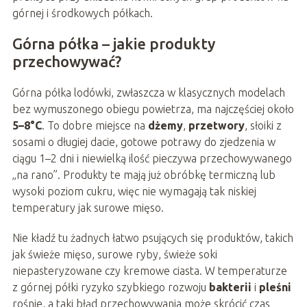
górnej i środkowych półkach.
Górna półka – jakie produkty
przechowywać?
Górna półka lodówki, zwłaszcza w klasycznych modelach
bez wymuszonego obiegu powietrza, ma najczęściej około
5–8°C
. To dobre miejsce na
dżemy
,
przetwory
, słoiki z
sosami o długiej dacie, gotowe potrawy do zjedzenia w
ciągu 1–2 dni i niewielką ilość pieczywa przechowywanego
„na rano”. Produkty te mają już obróbkę termiczną lub
wysoki poziom cukru, więc nie wymagają tak niskiej
temperatury jak surowe mięso.
Nie kładź tu żadnych łatwo psujących się produktów, takich
jak świeże mięso, surowe ryby, świeże soki
niepasteryzowane czy kremowe ciasta. W temperaturze
z górnej półki ryzyko szybkiego rozwoju
bakterii
i
pleśni
rośnie, a taki błąd przechowywania może skrócić czas