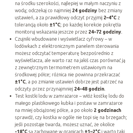
na środku szerokości, najlepiej w małym naczyniu z
wodą; odczekaj co najmniej
24 godziny
bez zmiany
ustawień, a za prawidłowy odczyt przyjmij
2–4°C
z
tolerancją około
±1°C
; po każdej korekcie pokrętła
monitoruj wskazania jeszcze przez
24–72 godziny
.
Czujniki wbudowane i wyświetlacz cyfrowy – w
lodówkach z elektronicznym panelem sterowania
możesz odczytać temperaturę bezpośrednio z
wyświetlacza, ale warto raz na jakiś czas porównać ją
z zewnętrznym termometrem ustawionym na
środkowej półce; różnica nie powinna przekraczać
±1°C
, a po zmianie ustawień dobrze jest patrzeć na
odczyty przez przynajmniej
24–48 godzin
.
Test kostki lodu w zamrażarce – włóż kostkę lodu do
małego plastikowego kubka i postaw w zamrażarce
na mniej obciążonej półce, a po około
2 godzinach
sprawdź, czy kostka w ogóle nie topi się na brzegach;
jeśli pozostaje twarda, możesz uznać, że okolice
-18°C
są zachowane w granicach
±1–2°C
i warto taki