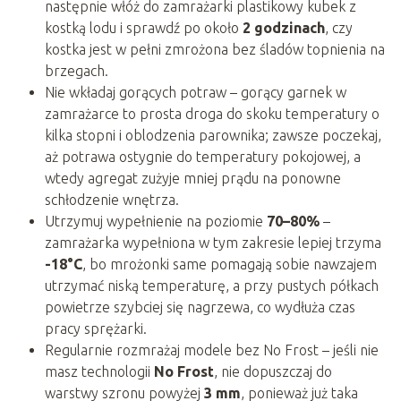
następnie włóż do zamrażarki plastikowy kubek z
kostką lodu i sprawdź po około
2 godzinach
, czy
kostka jest w pełni zmrożona bez śladów topnienia na
brzegach.
Nie wkładaj gorących potraw – gorący garnek w
zamrażarce to prosta droga do skoku temperatury o
kilka stopni i oblodzenia parownika; zawsze poczekaj,
aż potrawa ostygnie do temperatury pokojowej, a
wtedy agregat zużyje mniej prądu na ponowne
schłodzenie wnętrza.
Utrzymuj wypełnienie na poziomie
70–80%
–
zamrażarka wypełniona w tym zakresie lepiej trzyma
-18°C
, bo mrożonki same pomagają sobie nawzajem
utrzymać niską temperaturę, a przy pustych półkach
powietrze szybciej się nagrzewa, co wydłuża czas
pracy sprężarki.
Regularnie rozmrażaj modele bez No Frost – jeśli nie
masz technologii
No Frost
, nie dopuszczaj do
warstwy szronu powyżej
3 mm
, ponieważ już taka