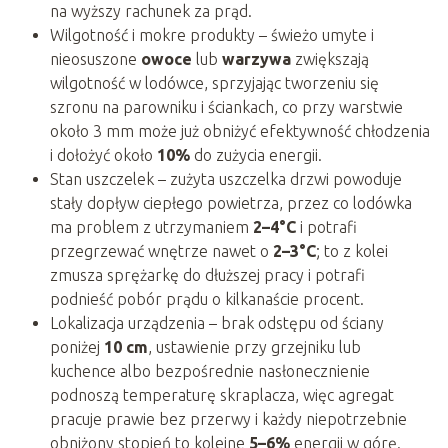
na wyższy rachunek za prąd.
Wilgotność i mokre produkty – świeżo umyte i
nieosuszone
owoce
lub
warzywa
zwiększają
wilgotność w lodówce, sprzyjając tworzeniu się
szronu na parowniku i ściankach, co przy warstwie
około 3 mm może już obniżyć efektywność chłodzenia
i dołożyć około
10%
do zużycia energii.
Stan uszczelek – zużyta uszczelka drzwi powoduje
stały dopływ ciepłego powietrza, przez co lodówka
ma problem z utrzymaniem
2–4°C
i potrafi
przegrzewać wnętrze nawet o
2–3°C
; to z kolei
zmusza sprężarkę do dłuższej pracy i potrafi
podnieść pobór prądu o kilkanaście procent.
Lokalizacja urządzenia – brak odstępu od ściany
poniżej
10 cm
, ustawienie przy grzejniku lub
kuchence albo bezpośrednie nasłonecznienie
podnoszą temperaturę skraplacza, więc agregat
pracuje prawie bez przerwy i każdy niepotrzebnie
obniżony stopień to kolejne
5–6%
energii w górę.