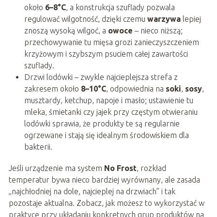
około
6–8°C
, a konstrukcja szuflady pozwala
regulować wilgotność, dzięki czemu
warzywa
lepiej
znoszą wysoką wilgoć, a
owoce
– nieco niższą;
przechowywanie tu mięsa grozi zanieczyszczeniem
krzyżowym i szybszym psuciem całej zawartości
szuflady.
Drzwi lodówki – zwykle najcieplejsza strefa z
zakresem około
8–10°C
, odpowiednia na
soki
,
sosy
,
musztardy, ketchup, napoje i masło; ustawienie tu
mleka, śmietanki czy jajek przy częstym otwieraniu
lodówki sprawia, że produkty te są regularnie
ogrzewane i stają się idealnym środowiskiem dla
bakterii.
Jeśli urządzenie ma system
No Frost
, rozkład
temperatur bywa nieco bardziej wyrównany, ale zasada
„najchłodniej na dole, najcieplej na drzwiach” i tak
pozostaje aktualna. Zobacz, jak możesz to wykorzystać w
praktyce przy układaniu konkretnych grup produktów na