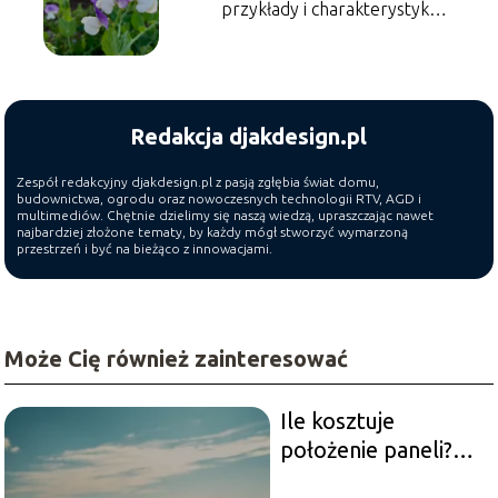
przykłady i charakterystyka
gatunków
Redakcja djakdesign.pl
Zespół redakcyjny djakdesign.pl z pasją zgłębia świat domu,
budownictwa, ogrodu oraz nowoczesnych technologii RTV, AGD i
multimediów. Chętnie dzielimy się naszą wiedzą, upraszczając nawet
najbardziej złożone tematy, by każdy mógł stworzyć wymarzoną
przestrzeń i być na bieżąco z innowacjami.
Może Cię również zainteresować
Ile kosztuje
położenie paneli?
Koszty i co wpływa