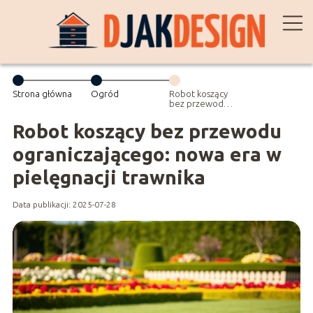
Strona główna
Ogród
Robot koszący
bez przewodu
ograniczającego:
nowa era w
Robot koszący bez przewodu
pielęgnacji
trawnika
ograniczającego: nowa era w
pielęgnacji trawnika
Data publikacji: 2025-07-28