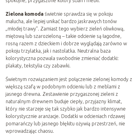
spokojne, przygaszone kolory ścian i mebli.
Zielona komoda
świetnie sprawdza się w pokoju
malucha, ale lepiej unikać bardzo jaskrawych tonów
„młodej trawy”. Zamiast tego wybierz zieleń oliwkową,
miętową lub szarozieloną – takie odcienie są łagodne,
rosną razem z dzieckiem i dobrze wyglądają zarówno w
pokoju trzylatka, jak i nastolatka. Neutralna baza
kolorystyczna pozwala swobodnie zmieniać dodatki:
plakaty, tekstylia czy zabawki.
Świetnym rozwiązaniem jest połączenie zielonej komody z
większą szafą w podobnym odcieniu lub z meblami z
jasnego drewna. Zestawienie przygaszonej zieleni z
naturalnym drewnem buduje ciepły, przyjazny klimat,
który nie starzeje się tak szybko jak bardzo intensywne
kolorystycznie aranżacje. Dodatki w odcieniach rdzawej
pomarańczy lub jasnego błękitu ożywią przestrzeń, nie
wprowadzając chaosu.