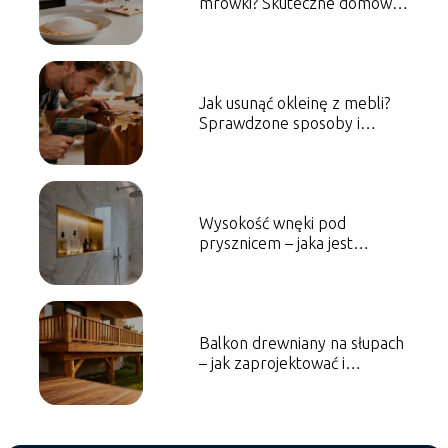
mrówki? Skuteczne domowe
sposoby
Jak usunąć okleinę z mebli?
Sprawdzone sposoby i
porady
Wysokość wnęki pod
prysznicem – jaka jest
optymalna?
Balkon drewniany na słupach
– jak zaprojektować i
wykonać?