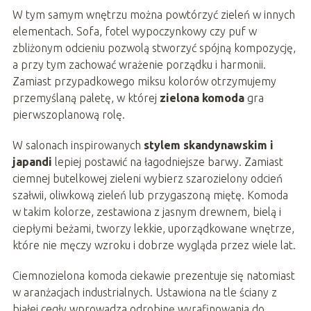
W tym samym wnętrzu można powtórzyć zieleń w innych
elementach. Sofa, fotel wypoczynkowy czy puf w
zbliżonym odcieniu pozwolą stworzyć spójną kompozycję,
a przy tym zachować wrażenie porządku i harmonii.
Zamiast przypadkowego miksu kolorów otrzymujemy
przemyślaną paletę, w której
zielona komoda
gra
pierwszoplanową rolę.
W salonach inspirowanych
stylem skandynawskim i
japandi
lepiej postawić na łagodniejsze barwy. Zamiast
ciemnej butelkowej zieleni wybierz szarozielony odcień
szałwii, oliwkową zieleń lub przygaszoną miętę. Komoda
w takim kolorze, zestawiona z jasnym drewnem, bielą i
ciepłymi beżami, tworzy lekkie, uporządkowane wnętrze,
które nie męczy wzroku i dobrze wygląda przez wiele lat.
Ciemnozielona komoda ciekawie prezentuje się natomiast
w aranżacjach industrialnych. Ustawiona na tle ściany z
białej cegły wprowadza odrobinę wyrafinowania do