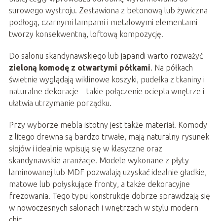
surowego wystroju. Zestawiona z betonową lub żywiczna
podłogą, czarnymi lampami i metalowymi elementami
tworzy konsekwentną, loftową kompozycję.
Do salonu skandynawskiego lub japandi warto rozważyć
zieloną komodę z otwartymi półkami
. Na półkach
świetnie wyglądają wiklinowe koszyki, pudełka z tkaniny i
naturalne dekoracje – takie połączenie ociepla wnętrze i
ułatwia utrzymanie porządku.
Przy wyborze mebla istotny jest także materiał. Komody
z litego drewna są bardzo trwałe, mają naturalny rysunek
słojów i idealnie wpisują się w klasyczne oraz
skandynawskie aranżacje. Modele wykonane z płyty
laminowanej lub MDF pozwalają uzyskać idealnie gładkie,
matowe lub połyskujące fronty, a także dekoracyjne
frezowania. Tego typu konstrukcje dobrze sprawdzają się
w nowoczesnych salonach i wnętrzach w stylu modern
chic.