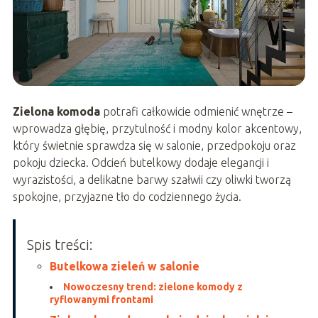
Zielona komoda
potrafi całkowicie odmienić wnętrze –
wprowadza głębię, przytulność i modny kolor akcentowy,
który świetnie sprawdza się w salonie, przedpokoju oraz
pokoju dziecka. Odcień butelkowy dodaje elegancji i
wyrazistości, a delikatne barwy szałwii czy oliwki tworzą
spokojne, przyjazne tło do codziennego życia.
Spis treści:
Butelkowa zieleń w salonie
Nowoczesny trend: zielone komody z
ryflowanymi frontami