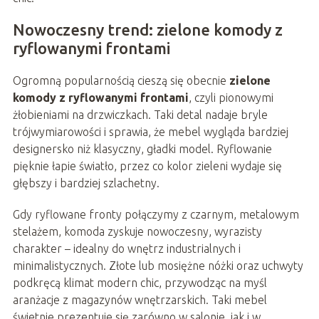
Nowoczesny trend: zielone komody z
ryflowanymi frontami
Ogromną popularnością cieszą się obecnie
zielone
komody z ryflowanymi frontami
, czyli pionowymi
żłobieniami na drzwiczkach. Taki detal nadaje bryle
trójwymiarowości i sprawia, że mebel wygląda bardziej
designersko niż klasyczny, gładki model. Ryflowanie
pięknie łapie światło, przez co kolor zieleni wydaje się
głębszy i bardziej szlachetny.
Gdy ryflowane fronty połączymy z czarnym, metalowym
stelażem, komoda zyskuje nowoczesny, wyrazisty
charakter – idealny do wnętrz industrialnych i
minimalistycznych. Złote lub mosiężne nóżki oraz uchwyty
podkręcą klimat modern chic, przywodząc na myśl
aranżacje z magazynów wnętrzarskich. Taki mebel
świetnie prezentuje się zarówno w salonie, jak i w