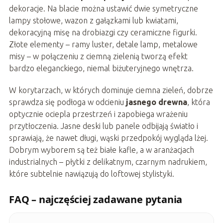
dekoracje. Na blacie można ustawić dwie symetryczne
lampy stołowe, wazon z gałązkami lub kwiatami,
dekoracyjną misę na drobiazgi czy ceramiczne figurki.
Złote elementy – ramy luster, detale lamp, metalowe
misy – w połączeniu z ciemną zielenią tworzą efekt
bardzo eleganckiego, niemal biżuteryjnego wnętrza.
W korytarzach, w których dominuje ciemna zieleń, dobrze
sprawdza się podłoga w odcieniu
jasnego drewna
, która
optycznie ociepla przestrzeń i zapobiega wrażeniu
przytłoczenia. Jasne deski lub panele odbijają światło i
sprawiają, że nawet długi, wąski przedpokój wygląda lżej.
Dobrym wyborem są też białe kafle, a w aranżacjach
industrialnych – płytki z delikatnym, czarnym nadrukiem,
które subtelnie nawiązują do loftowej stylistyki.
FAQ – najczęściej zadawane pytania