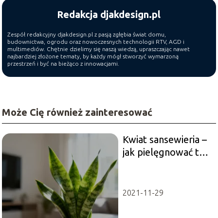
Redakcja djakdesign.pl
Zespół redakcyjny djakdesign.pl z pasją zgłębia świat domu,
budownictwa, ogrodu oraz nowoczesnych technologii RTV, AGD i
multimediów. Chętnie dzielimy się naszą wiedzą, upraszczając nawet
najbardziej złożone tematy, by każdy mógł stworzyć wymarzoną
przestrzeń i być na bieżąco z innowacjami.
Może Cię również zainteresować
Kwiat sansewieria –
jak pielęgnować tę
roślinę?
2021-11-29