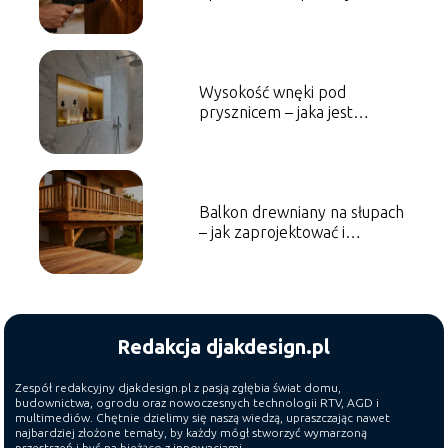
porady
Wysokość wnęki pod
prysznicem – jaka jest
optymalna?
Balkon drewniany na słupach
– jak zaprojektować i
wykonać?
Redakcja djakdesign.pl
Zespół redakcyjny djakdesign.pl z pasją zgłębia świat domu,
budownictwa, ogrodu oraz nowoczesnych technologii RTV, AGD i
multimediów. Chętnie dzielimy się naszą wiedzą, upraszczając nawet
najbardziej złożone tematy, by każdy mógł stworzyć wymarzoną
przestrzeń i być na bieżąco z innowacjami.