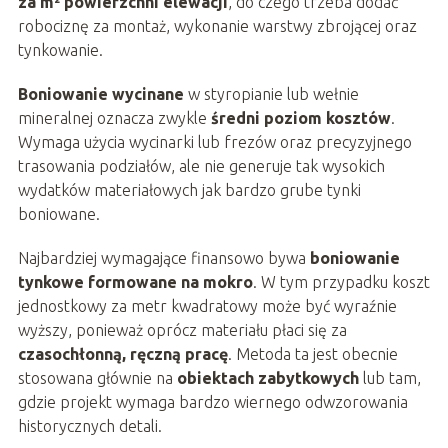
za m² powierzchni elewacji
, do czego trzeba dodać
robociznę za montaż, wykonanie warstwy zbrojącej oraz
tynkowanie.
Boniowanie wycinane
w styropianie lub wełnie
mineralnej oznacza zwykle
średni poziom kosztów
.
Wymaga użycia wycinarki lub frezów oraz precyzyjnego
trasowania podziałów, ale nie generuje tak wysokich
wydatków materiałowych jak bardzo grube tynki
boniowane.
Najbardziej wymagające finansowo bywa
boniowanie
tynkowe formowane na mokro
. W tym przypadku koszt
jednostkowy za metr kwadratowy może być wyraźnie
wyższy, ponieważ oprócz materiału płaci się za
czasochłonną, ręczną pracę
. Metoda ta jest obecnie
stosowana głównie na
obiektach zabytkowych
lub tam,
gdzie projekt wymaga bardzo wiernego odwzorowania
historycznych detali.