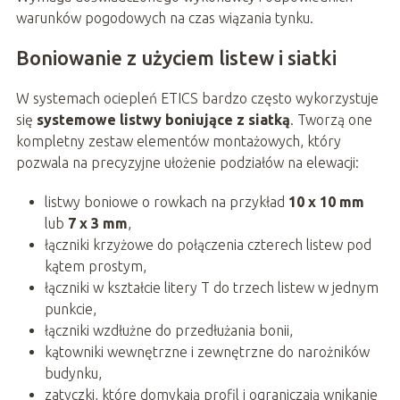
warunków pogodowych na czas wiązania tynku.
Boniowanie z użyciem listew i siatki
W systemach ociepleń ETICS bardzo często wykorzystuje
się
systemowe listwy boniujące z siatką
. Tworzą one
kompletny zestaw elementów montażowych, który
pozwala na precyzyjne ułożenie podziałów na elewacji:
listwy boniowe o rowkach na przykład
10 x 10 mm
lub
7 x 3 mm
,
łączniki krzyżowe do połączenia czterech listew pod
kątem prostym,
łączniki w kształcie litery T do trzech listew w jednym
punkcie,
łączniki wzdłużne do przedłużania bonii,
kątowniki wewnętrzne i zewnętrzne do narożników
budynku,
zatyczki, które domykają profil i ograniczają wnikanie