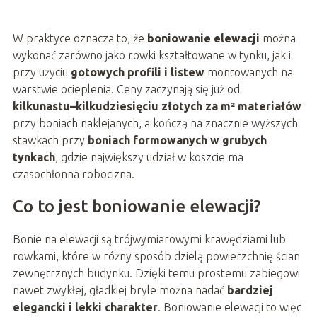
W praktyce oznacza to, że
boniowanie elewacji
można
wykonać zarówno jako rowki kształtowane w tynku, jak i
przy użyciu
gotowych profili i listew
montowanych na
warstwie ocieplenia. Ceny zaczynają się już od
kilkunastu–kilkudziesięciu złotych za m² materiałów
przy boniach naklejanych, a kończą na znacznie wyższych
stawkach przy
boniach formowanych w grubych
tynkach
, gdzie największy udział w koszcie ma
czasochłonna robocizna.
Co to jest boniowanie elewacji?
Bonie na elewacji są trójwymiarowymi krawędziami lub
rowkami, które w różny sposób dzielą powierzchnię ścian
zewnętrznych budynku. Dzięki temu prostemu zabiegowi
nawet zwykłej, gładkiej bryle można nadać
bardziej
elegancki i lekki charakter
. Boniowanie elewacji to więc