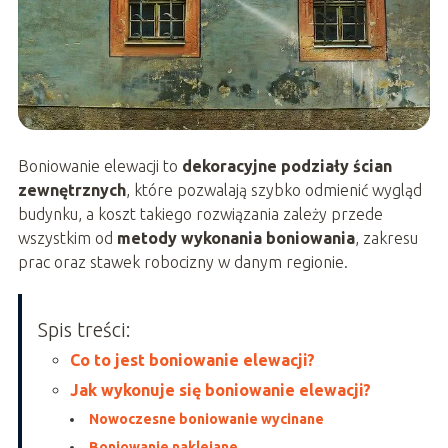
Boniowanie elewacji to
dekoracyjne podziały ścian
zewnętrznych
, które pozwalają szybko odmienić wygląd
budynku, a koszt takiego rozwiązania zależy przede
wszystkim od
metody wykonania boniowania
, zakresu
prac oraz stawek robocizny w danym regionie.
Spis treści:
Co to jest boniowanie elewacji?
Jak wykonuje się boniowanie elewacji?
Nowoczesne boniowanie wycinane
Boniowanie naklejane