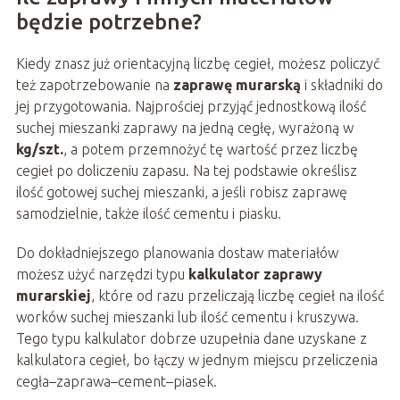
będzie potrzebne?
Kiedy znasz już orientacyjną liczbę cegieł, możesz policzyć
też zapotrzebowanie na
zaprawę murarską
i składniki do
jej przygotowania. Najprościej przyjąć jednostkową ilość
suchej mieszanki zaprawy na jedną cegłę, wyrażoną w
kg/szt.
, a potem przemnożyć tę wartość przez liczbę
cegieł po doliczeniu zapasu. Na tej podstawie określisz
ilość gotowej suchej mieszanki, a jeśli robisz zaprawę
samodzielnie, także ilość cementu i piasku.
Do dokładniejszego planowania dostaw materiałów
możesz użyć narzędzi typu
kalkulator zaprawy
murarskiej
, które od razu przeliczają liczbę cegieł na ilość
worków suchej mieszanki lub ilość cementu i kruszywa.
Tego typu kalkulator dobrze uzupełnia dane uzyskane z
kalkulatora cegieł, bo łączy w jednym miejscu przeliczenia
cegła–zaprawa–cement–piasek.