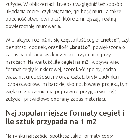
zużycie. W obliczeniach trzeba uwzględnić też sposób
układania cegieł, czyli wiązanie, grubość muru, a także
obecność otworów i okuć, które zmniejszają realną
powierzchnię murowania.
W praktyce rozróżnia się często ilość cegieł
„netto”
, czyli
bez strat i docinek, oraz ilość
„brutto”
, powiększoną o
zapas na odpady, uszkodzenia i przycinanie przy
narożach. Na wartość „ile cegieł na m2” wpływa więc
format cegły klinkierowej, szerokość spoiny, rodzaj
wiązania, grubość ściany oraz kształt bryły budynku i
liczba otworów. Im bardziej skomplikowany projekt, tym
większe znaczenie ma poprawnie przyjęta wartość
zużycia i prawidłowo dobrany zapas materiału.
Najpopularniejsze formaty cegieł i
ile sztuk przypada na 1 m2
Na rynku najczęściej spotkasz takie formaty cegły