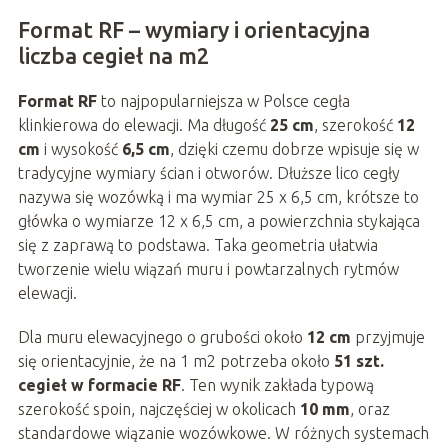
Format RF – wymiary i orientacyjna
liczba cegieł na m2
Format RF
to najpopularniejsza w Polsce cegła
klinkierowa do elewacji. Ma długość
25 cm
, szerokość
12
cm
i wysokość
6,5 cm
, dzięki czemu dobrze wpisuje się w
tradycyjne wymiary ścian i otworów. Dłuższe lico cegły
nazywa się wozówką i ma wymiar 25 x 6,5 cm, krótsze to
główka o wymiarze 12 x 6,5 cm, a powierzchnia stykająca
się z zaprawą to podstawa. Taka geometria ułatwia
tworzenie wielu wiązań muru i powtarzalnych rytmów
elewacji.
Dla muru elewacyjnego o grubości około
12 cm
przyjmuje
się orientacyjnie, że na 1 m2 potrzeba około
51 szt.
cegieł w formacie RF
. Ten wynik zakłada typową
szerokość spoin, najczęściej w okolicach
10 mm
, oraz
standardowe wiązanie wozówkowe. W różnych systemach