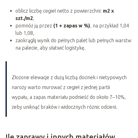
oblicz liczbę cegieł netto z powierzchni:
m2 x
szt./m2
,
pomnóż ją przez
(1 + zapas w %)
, na przykład 1,04
lub 1,08,
zaokrąglij wynik do pełnych palet lub pełnych warstw
na palecie, aby ułatwić logistykę.
Złożone elewacje z dużą liczbą docinek i nietypowych
naroży warto murować z cegieł z jednej partii
wypału, a zapas materiału podnieść do około 7–10%,
żeby uniknąć braków i widocznych różnic odcieni.
Ile zaprawy i innych materiałów