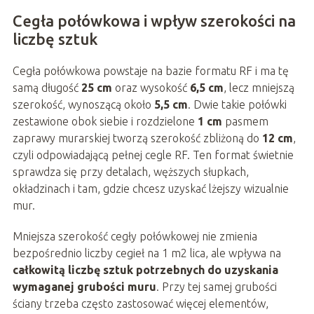
Cegła połówkowa i wpływ szerokości na
liczbę sztuk
Cegła połówkowa powstaje na bazie formatu RF i ma tę
samą długość
25 cm
oraz wysokość
6,5 cm
, lecz mniejszą
szerokość, wynoszącą około
5,5 cm
. Dwie takie połówki
zestawione obok siebie i rozdzielone
1 cm
pasmem
zaprawy murarskiej tworzą szerokość zbliżoną do
12 cm
,
czyli odpowiadającą pełnej cegle RF. Ten format świetnie
sprawdza się przy detalach, węższych słupkach,
okładzinach i tam, gdzie chcesz uzyskać lżejszy wizualnie
mur.
Mniejsza szerokość cegły połówkowej nie zmienia
bezpośrednio liczby cegieł na 1 m2 lica, ale wpływa na
całkowitą liczbę sztuk potrzebnych do uzyskania
wymaganej grubości muru
. Przy tej samej grubości
ściany trzeba często zastosować więcej elementów,