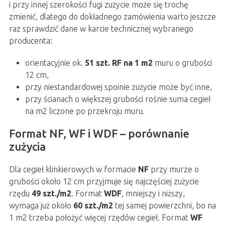
i przy innej szerokości fugi zużycie może się trochę
zmienić, dlatego do dokładnego zamówienia warto jeszcze
raz sprawdzić dane w karcie technicznej wybranego
producenta:
orientacyjnie ok.
51 szt. RF na 1 m2
muru o grubości
12 cm,
przy niestandardowej spoinie zużycie może być inne,
przy ścianach o większej grubości rośnie suma cegieł
na m2 liczone po przekroju muru.
Format NF, WF i WDF – porównanie
zużycia
Dla cegieł klinkierowych w formacie
NF
przy murze o
grubości około 12 cm przyjmuje się najczęściej zużycie
rzędu
49 szt./m2
. Format
WDF
, mniejszy i niższy,
wymaga już około
60 szt./m2
tej samej powierzchni, bo na
1 m2 trzeba położyć więcej rzędów cegieł. Format
WF