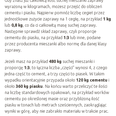
Gdy znasz już całkowitą ilość suchej mieszanki zaprawy
wyrażoną w kilogramach, możesz przejść do obliczeń
cementu i piasku. Najpierw pomnóż liczbę cegieł przez
jednostkowe zużycie zaprawy na 1 cegłę, na przykład
1 kg
lub
0,8 kg
, co da ci całkowitą masę suchej zaprawy.
Następnie sprawdź skład zaprawy, czyli proporcje
cementu do piasku, na przykład
1:3
lub inne, podane
przez producenta mieszanki albo normę dla danej klasy
zaprawy.
Jeżeli masz na przykład
480 kg
suchej mieszanki i
proporcję
1:3
, to łączna liczba „części” wynosi 4, z czego
jedna część to cement, a trzy części to piasek. W takim
wypadku orientacyjnie przypada około
120 kg cementu
i
około
360 kg piasku
. Na końcu warto przeliczyć te ilości
na liczbę standardowych opakowań, na przykład worków
cementu po określonej masie oraz przybliżoną ilość
piasku w tonach lub metrach sześciennych, zaokrąglając
wyniki w górę, aby nie zabrakło materiału w trakcie prac.