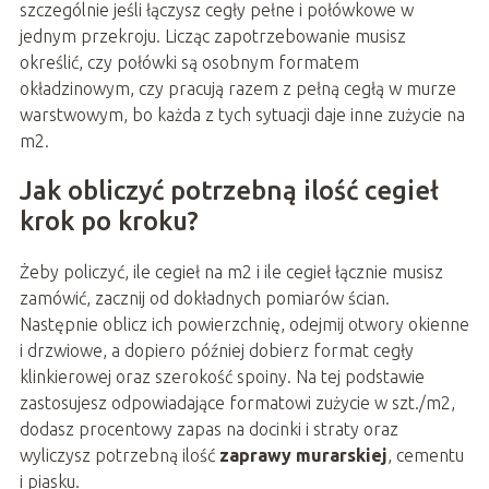
szczególnie jeśli łączysz cegły pełne i połówkowe w
jednym przekroju. Licząc zapotrzebowanie musisz
określić, czy połówki są osobnym formatem
okładzinowym, czy pracują razem z pełną cegłą w murze
warstwowym, bo każda z tych sytuacji daje inne zużycie na
m2.
Jak obliczyć potrzebną ilość cegieł
krok po kroku?
Żeby policzyć, ile cegieł na m2 i ile cegieł łącznie musisz
zamówić, zacznij od dokładnych pomiarów ścian.
Następnie oblicz ich powierzchnię, odejmij otwory okienne
i drzwiowe, a dopiero później dobierz format cegły
klinkierowej oraz szerokość spoiny. Na tej podstawie
zastosujesz odpowiadające formatowi zużycie w szt./m2,
dodasz procentowy zapas na docinki i straty oraz
wyliczysz potrzebną ilość
zaprawy murarskiej
, cementu
i piasku.