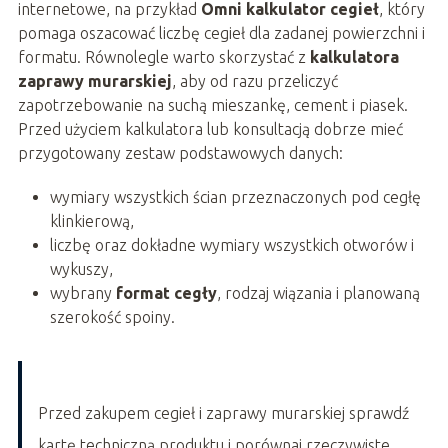
internetowe, na przykład
Omni kalkulator cegieł
, który
pomaga oszacować liczbę cegieł dla zadanej powierzchni i
formatu. Równolegle warto skorzystać z
kalkulatora
zaprawy murarskiej
, aby od razu przeliczyć
zapotrzebowanie na suchą mieszankę, cement i piasek.
Przed użyciem kalkulatora lub konsultacją dobrze mieć
przygotowany zestaw podstawowych danych:
wymiary wszystkich ścian przeznaczonych pod cegłę
klinkierową,
liczbę oraz dokładne wymiary wszystkich otworów i
wykuszy,
wybrany
format cegły
, rodzaj wiązania i planowaną
szerokość spoiny.
Przed zakupem cegieł i zaprawy murarskiej sprawdź
kartę techniczną produktu i porównaj rzeczywiste