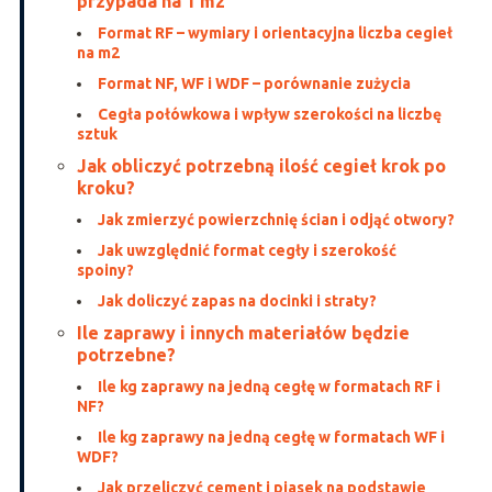
przypada na 1 m2
Format RF – wymiary i orientacyjna liczba cegieł
na m2
Format NF, WF i WDF – porównanie zużycia
Cegła połówkowa i wpływ szerokości na liczbę
sztuk
Jak obliczyć potrzebną ilość cegieł krok po
kroku?
Jak zmierzyć powierzchnię ścian i odjąć otwory?
Jak uwzględnić format cegły i szerokość
spoiny?
Jak doliczyć zapas na docinki i straty?
Ile zaprawy i innych materiałów będzie
potrzebne?
Ile kg zaprawy na jedną cegłę w formatach RF i
NF?
Ile kg zaprawy na jedną cegłę w formatach WF i
WDF?
Jak przeliczyć cement i piasek na podstawie