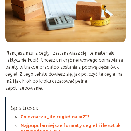
Planujesz mur z cegły i zastanawiasz się, ile materiału
faktycznie kupić. Chcesz uniknąć nerwowego domawiania
palety w trakcie prac albo zostania z połową ciężarówki
cegieł. Z tego tekstu dowiesz się, jak policzyć ile cegieł na
m2 i jak krok po kroku oszacować pełne
zapotrzebowanie.
Spis treści:
Co oznacza „ile cegieł na m2”?
Najpopularniejsze formaty cegieł i ile sztuk