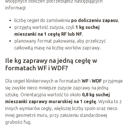
wstępnych obliczeń potrzebujesz następujących
informacji:
liczbę cegieł do zamówienia
po doliczeniu zapasu
,
przyjętą wartość zużycia, czyli
1 kg suchej
mieszanki na 1 cegłę RF lub NF
,
planowany format pakowania, aby przeliczyć
całkowitą masę na liczbę worków zaprawy.
Ile kg zaprawy na jedną cegłę w
formatach WF i WDF?
Dla cegieł klinkierowych w formatach
WF
i
WDF
przyjmuje
się zwykle nieco mniejsze zużycie zaprawy na jedną
sztukę. Orientacyjna wartość to około
0,8 kg suchej
mieszanki zaprawy murarskiej na 1 cegłę
. Wynika to z
innych wymiarów cegły, większej liczby spoin oraz nieco
innej geometrii muru, przy założeniu standardowej
grubości fug.