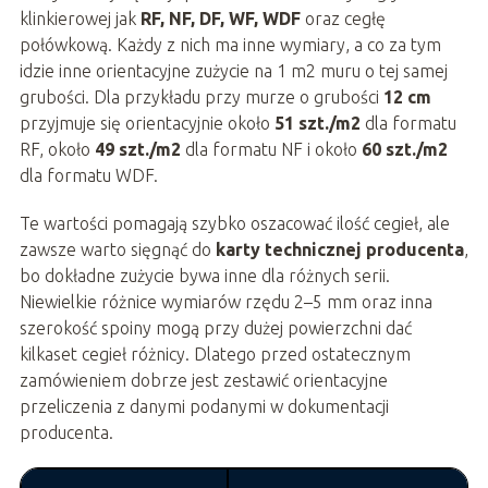
klinkierowej jak
RF, NF, DF, WF, WDF
oraz cegłę
połówkową. Każdy z nich ma inne wymiary, a co za tym
idzie inne orientacyjne zużycie na 1 m2 muru o tej samej
grubości. Dla przykładu przy murze o grubości
12 cm
przyjmuje się orientacyjnie około
51 szt./m2
dla formatu
RF, około
49 szt./m2
dla formatu NF i około
60 szt./m2
dla formatu WDF.
Te wartości pomagają szybko oszacować ilość cegieł, ale
zawsze warto sięgnąć do
karty technicznej producenta
,
bo dokładne zużycie bywa inne dla różnych serii.
Niewielkie różnice wymiarów rzędu 2–5 mm oraz inna
szerokość spoiny mogą przy dużej powierzchni dać
kilkaset cegieł różnicy. Dlatego przed ostatecznym
zamówieniem dobrze jest zestawić orientacyjne
przeliczenia z danymi podanymi w dokumentacji
producenta.