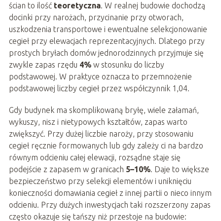
ścian to ilość
teoretyczna
. W realnej budowie dochodzą
docinki przy narożach, przycinanie przy otworach,
uszkodzenia transportowe i ewentualne selekcjonowanie
cegieł przy elewacjach reprezentacyjnych. Dlatego przy
prostych bryłach domów jednorodzinnych przyjmuje się
zwykle zapas rzędu
4%
w stosunku do liczby
podstawowej. W praktyce oznacza to przemnożenie
podstawowej liczby cegieł przez współczynnik 1,04.
Gdy budynek ma skomplikowaną bryłę, wiele załamań,
wykuszy, nisz i nietypowych kształtów, zapas warto
zwiększyć. Przy dużej liczbie naroży, przy stosowaniu
cegieł ręcznie formowanych lub gdy zależy ci na bardzo
równym odcieniu całej elewacji, rozsądne staje się
podejście z zapasem w granicach
5–10%
. Daje to większe
bezpieczeństwo przy selekcji elementów i uniknięciu
konieczności domawiania cegieł z innej partii o nieco innym
odcieniu. Przy dużych inwestycjach taki rozszerzony zapas
często okazuje się tańszy niż przestoje na budowie: