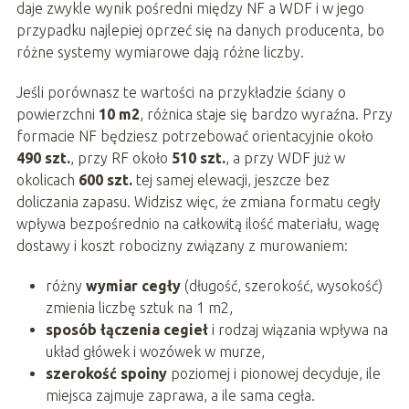
daje zwykle wynik pośredni między NF a WDF i w jego
przypadku najlepiej oprzeć się na danych producenta, bo
różne systemy wymiarowe dają różne liczby.
Jeśli porównasz te wartości na przykładzie ściany o
powierzchni
10 m2
, różnica staje się bardzo wyraźna. Przy
formacie NF będziesz potrzebować orientacyjnie około
490 szt.
, przy RF około
510 szt.
, a przy WDF już w
okolicach
600 szt.
tej samej elewacji, jeszcze bez
doliczania zapasu. Widzisz więc, że zmiana formatu cegły
wpływa bezpośrednio na całkowitą ilość materiału, wagę
dostawy i koszt robocizny związany z murowaniem:
różny
wymiar cegły
(długość, szerokość, wysokość)
zmienia liczbę sztuk na 1 m2,
sposób łączenia cegieł
i rodzaj wiązania wpływa na
układ główek i wozówek w murze,
szerokość spoiny
poziomej i pionowej decyduje, ile
miejsca zajmuje zaprawa, a ile sama cegła.