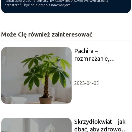
najbardziej złożone tematy, by każdy mógł stworzyć wymarzoną
przestrzeń i być na bieżąco z innowacjami.
Może Cię również zainteresować
Pachira –
rozmnażanie,
pielęgnacja i uprawa
w domu
2023-04-05
Skrzydłokwiat – jak
dbać, aby zdrowo