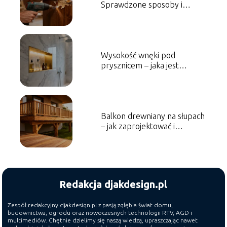
Sprawdzone sposoby i
porady
Wysokość wnęki pod
prysznicem – jaka jest
optymalna?
Balkon drewniany na słupach
– jak zaprojektować i
wykonać?
Redakcja djakdesign.pl
Zespół redakcyjny djakdesign.pl z pasją zgłębia świat domu,
budownictwa, ogrodu oraz nowoczesnych technologii RTV, AGD i
multimediów. Chętnie dzielimy się naszą wiedzą, upraszczając nawet